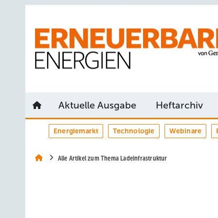
Springe
Springe
Springe
auf
auf
auf
Hauptinhalt
Hauptmenü
SiteSearch
Aktuelle Ausgabe
Heftarchiv
Energiemarkt
Technologie
Webinare
Alle Artikel zum Thema Ladeinfrastruktur