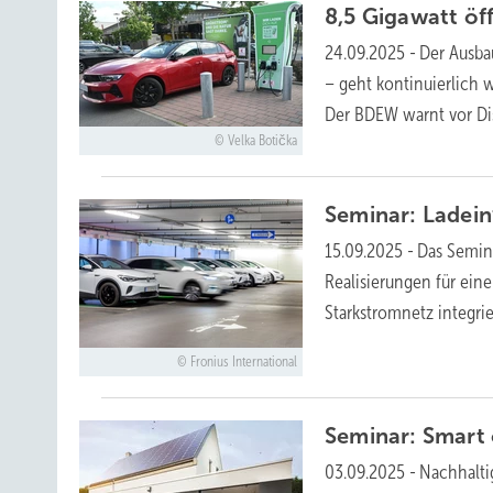
8,5 Gigawatt öf
24.09.2025
-
Der Ausbau
– geht kontinuierlich w
Der BDEW warnt vor Di
Velka Botička
Seminar: Ladein
15.09.2025
-
Das Semina
Realisierungen für eine
Starkstromnetz integri
Fronius International
Seminar: Smart
03.09.2025
-
Nachhalti