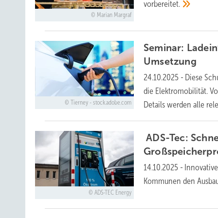
vorbereitet.
Marian Margraf
Seminar: Ladein
Umsetzung
24.10.2025
-
Diese Sch
die Elektromobilität. 
Tierney - stock.adobe.com
Details werden alle re
ADS-Tec: Schnel
Großspeicherpr
14.10.2025
-
Innovativ
Kommunen den Ausbau le
ADS-TEC Energy