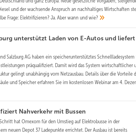
n Deutschland und ganz Europa. Neue gesetzliche Vorgaben, steigend
Diesel und der wachsende Anspruch an nachhaltiges Wirtschaften ste
elbe Frage: Elektrifizieren? Ja. Aber wann und
wie?
zburg unterstützt Laden von E-Autos und liefert
d Salzburg AG haben ein speicherunterstütztes Schnellladesystem f
tleistungen präqualifiziert. Damit wird das System wirtschaftlicher 
uktur gelingt unabhängig vom Netzausbau. Details über die Vorteile 
äule und Speicher erfahren Sie im kostenlosen Webinar am 4. Dez
ifiziert Nahverkehr mit
Bussen
 Schritt hat Omexom für den Umstieg auf Elektrobusse in der
nem neuen Depot 37 Ladepunkte errichtet. Der Ausbau ist bereits