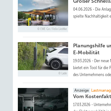
Großer Schnelll
04.06.2026
-
Die Anlag
spielte Nachhaltigkeit
EWE Go / Felix Liedtke
Planungshilfe 
E‑Mobilität
19.03.2026
-
Der neue 
bietet ein Tool für die 
Lade
des Unternehmens ode
Anzeige
Lastmana
Vom Kostenfak
17.03.2026
-
Unternehm