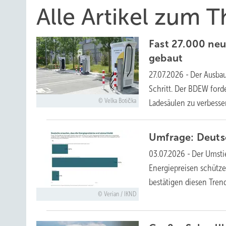
Alle Artikel zum 
Fast 27.000 neu
gebaut
27.07.2026
-
Der Ausbau
Schritt. Der BDEW forde
Velka Botička
Ladesäulen zu
verbesse
Umfrage: Deuts
03.07.2026
-
Der Umsti
Energiepreisen schütze
bestätigen diesen Tre
Verian / IKND