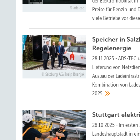
der Elektromobilität i
ads-tec
Preise für Benzin und 
viele Betriebe vor dies
Speicher in Sal
Regelenergie
28.11.2025
-
ADS-TEC un
Lieferung von Netzdiens
Salzburg AG/Josip Bosnjak
Ausbau der Ladeinfrastr
Kombination von Lades
2025.
Stuttgart elektr
28.10.2025
-
Im ersten
Landeshauptstadt in ei