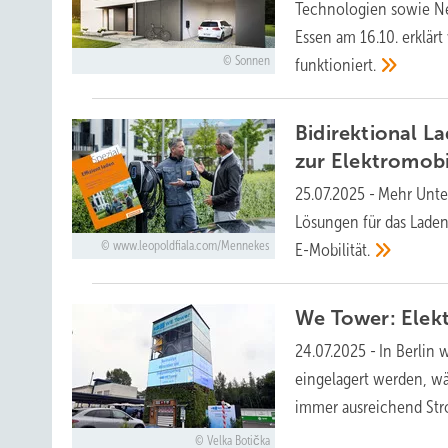
Technologien sowie Ne
Essen am 16.10. erklär
Sonnen
funktioniert.
Bidirektional La
zur
Elektromobi
25.07.2025
-
Mehr Unter
Lösungen für das Laden
www.leopoldfiala.com/Mennekes
E-Mobilität.
We Tower: Elek
24.07.2025
-
In Berlin 
eingelagert werden, wä
immer ausreichend Str
Velka Botička