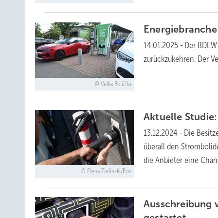
Energiebranche 
14.01.2025
-
Der BDEW r
zurückzukehren. Der V
Velka Botička
Aktuelle Studie
13.12.2024
-
Die Besitz
überall den Strombolid
die Anbieter eine Chan
Elena Zielinski/Eon
Ausschreibung 
gestartet