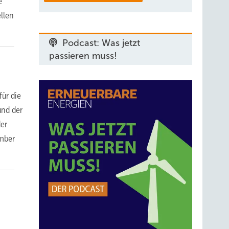
e
llen
Podcast: Was jetzt
passieren muss!
ür die
und der
der
ember