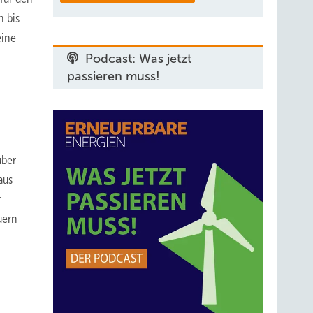
 bis
eine
Podcast: Was jetzt
passieren muss!
über
aus
r
uern