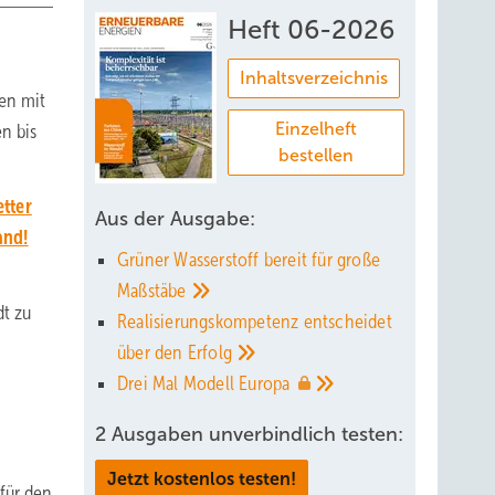
Heft 06-2026
Inhaltsverzeichnis
len mit
Einzelheft
en bis
bestellen
tter
Aus der Ausgabe:
and!
Grüner Wasserstoff bereit für große
Maßstäbe
dt zu
Realisierungskompetenz entscheidet
über den
Erfolg
Drei Mal Modell
Europa
2 Ausgaben unverbindlich testen:
Jetzt kostenlos testen!
für den