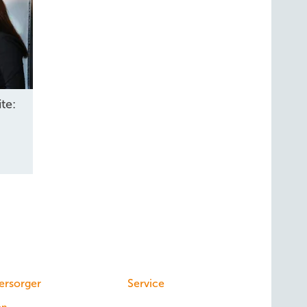
te:
ersorger
Service