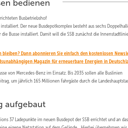
ssen bedienen
richteten Busbetriebshof
 installiert. Der neue Busdepotkomplex besteht aus sechs Doppelhal
ie Busse installiert. Damit will die SSB zunächst die Innenstadtlini
 bleiben? Dann abonnieren Sie einfach den kostenlosen Newsle
unabhängigen Magazin für erneuerbare Energien in Deutschl
se von Mercedes-Benz im Einsatz. Bis 2035 sollen alle Buslinien
eitrag, um jährlich 165 Millionen Fahrgäste durch die Landeshauptsta
g aufgebaut
ions 37 Ladepunkte im neuen Busdepot der SSB errichtet und an das
ne eigene Netzstation auf dem Gelände. „Hierbei übernehmen wir 