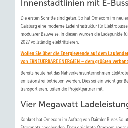
Innenstadtlinien mit E-Bu
Die ersten Schritte sind getan. So hat Omexom im neu er
Gaisburg eine moderne Ladeinfrastruktur für Elektrobusse
modularer Bauweise. In diesen wurden die Ladepunkte für d
2027 vollständig elektrifizieren.
Wollen Sie über die Energiewende auf dem Laufenden
von ERNEUERBARE ENERGIEN – dem größten verbands
Bereits heute hat das Nahverkehrsunternehmen Elektrobus
emissionsfrei betrieben werden. Dies sei ein wichtiger B
transportieren, teilen die Projektpartner mit.
Vier Megawatt Ladeleistun
Konkret hat Omexom im Auftrag von Daimler Buses Solut
Stromnetz angebunden. Dazu errichtete Omexom sogar ei