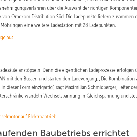
nehmigungsverfahren über die Auswahl der richtigen Komponenten
er von Omexom Distribution Süd. Die Ladepunkte liefern zusammen 
in Möhringen eine weitere Ladestation mit 28 Ladepunkten.
üge aus
Ladesäule anstöpseln. Denn die eigentlichen Ladeprozesse erfolgen 
N mit den Bussen und starten den Ladevorgang. „Die Kombination 
n dieser Form einzigartig“, sagt Maximilian Schmidberger, Leiter de
hterschränke wandeln Wechselspannung in Gleichspannung und ste
eselmotor auf Elektroantrieb
ufenden Baubetriebs errichtet