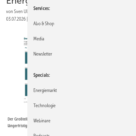
Energiepreisen
Services
von
Sven Ullrich
03.07.2026
|
Druckvorschau
Abo & Shop
Media
Newsletter
Specials
Energiemarkt
Technologie
Verian / IKND
Der Großteil der Deutschen geht davon aus, dass die Energiekrise eine
Webinare
längerfristige Angelegenheit ist.
Podcasts