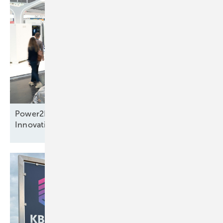
Power2Drive Awards: preisverdächtige
Innovationen auf der Messe in
München