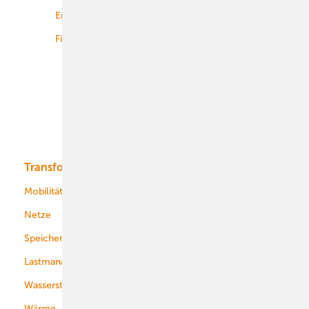
Energiemärkte weltweit
Logistik
Finanzierung
Betrieb
Onshore-Wind
Offshore-Wind
Solar
Bioenergie
Transformation
Energieversorger
Service
Mobilität
Kommunen
Netze
Stadtwerke
Speicher
Energiekonzerne
Lastmanagement
Wasserstoff
Wärme