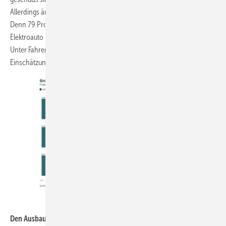
Allerdings ändert sich dies nach der Anschaffung des Elektroautos.
Denn 79 Prozent der Befragten sind überzeugt, dass die Haushalte mit
Elektroauto besser vor Energiepreissteigerungen geschützt sind.
Unter Fahrern von Verbrennern teilen nur 35 Prozent diese
Einschätzung.
Verian / IKND
Den Ausbau der Ladeinfrastruktur halten die meisten Befragten für