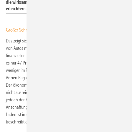
die wirksamste Maßnahme, um den Umstieg auf ein Elektroauto zu
erleichtern.
Großer Schnellladepark vereinfacht E-Mobilität in Oldenburg
Das zeigt sich auch im Haushaltsbudget. Denn 61 Prozent der Fahrer
von Autos mit Verbrennungsmotor berichten von erheblichen
finanziellen Auswirkungen der Energiekrise. Unter E-Auto-Fahrern sind
es nur 47 Prozent. „Wer elektrisch fährt, spürt die aktuelle Energiekrise
weniger im Portemonnaie – das zeigen die Daten eindeutig“, betont
Adrien Pagano, Referent Verkehrspolitik bei der IKND. „Das Problem:
Der ökonomische Vorteil von Elektroautos ist für viele Deutsche noch
nicht ausreichend sichtbar. Mit steigenden Kraftstoffpreisen wächst
jedoch der Kostenvorteil von Elektroautos noch mehr. Die
Anschaffungskosten sind mittlerweile weitgehend vergleichbar, und
Laden ist in den meisten Alltagssituationen günstiger als Tanken“,
beschreibt er die Situation.