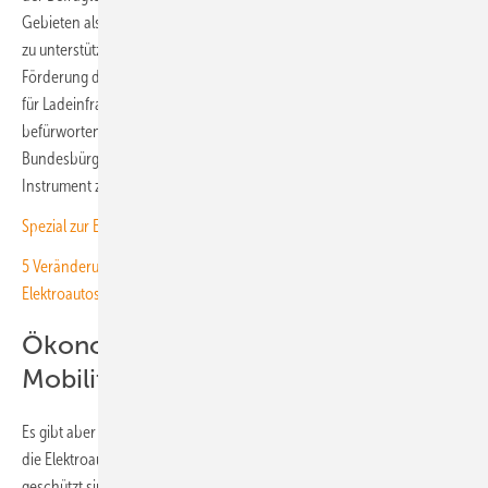
Gebieten als geeignete Maßnahme, um den Umstieg aufs Elektroauto
zu unterstützen. Das sind mehr als die 51 Prozent, die eine direkte
Förderung der Autos befürworten. Sogar die finanzielle Unterstützung
für Ladeinfrastruktur zu Hause oder am Arbeitsplatz ist beliebter. Dies
befürworten 60 Prozent der Befragten. Für 59 Prozent der
Bundesbürger ist die Senkung der Stromsteuer ein weiteres
Instrument zur Unterstützung der Elektromobilität.
Spezial zur Elektromobilität: E-Autos privat und im Betrieb clever laden
5 Veränderungen in der Mobilität durch stärkere Nutzung von
Elektroautos
Ökonomischen Vorteil der E-
Mobilität sichtbar machen
Es gibt aber noch eine Kehrseite. Denn viele sind sich nicht sicher, ob
die Elektroautos tatsächlich besser vor Energiepreissteigerungen
geschützt sind. Davon gehen nur 37 Prozent der Befragten aus.