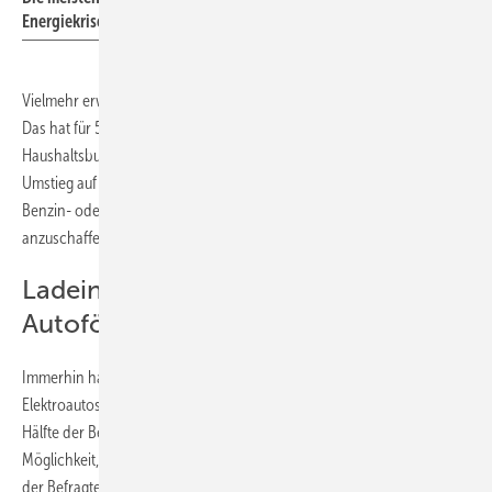
Energiekrise besser geschützt sind.
Vielmehr erwarten sie, dass die Energiepreise dauerhaft hoch bleiben.
Das hat für 58 Prozent erhebliche Auswirkungen auf ihr
Haushaltsbudget. Ein Weg aus diesem Dilemma ist für viele der
Umstieg auf die Elektromobilität. So überlegt jeder dritte Fahrer eines
Benzin- oder Diesel-Pkw, aufgrund der Energiekrise ein Elektroauto
anzuschaffen.
Ladeinfrastruktur ist wichtiger als
Autoförderung
Immerhin hat die Bundesregierung wieder eine Förderung von
Elektroautos aufgelegt, was den Markt derzeit ankurbelt. Für über die
Hälfte der Befragten ist das der richtige Weg. Doch vielen fehlt die
Möglichkeit, ihr Elektroauto zu laden. Deshalb befürworten 67 Prozent
der Befragten den Ausbau der Ladeinfrastruktur in ländlichen