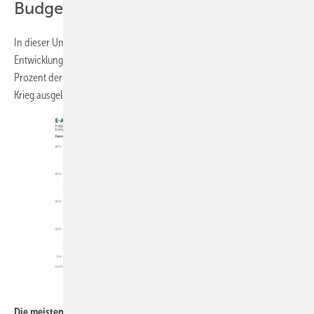
Budget nieder
In dieser Umfrage wurden Bundesbürger nach ihrer Einschätzung der
Entwicklung der Energiepreise gefragt. Das Ergebnis ist eindeutig: 74
Prozent der Befragten gehen davon aus, dass die durch den Iran-
Krieg ausgelöste Energiekrise keine vorübergehende Erscheinung ist.
Verian / IKND
Die meisten Elektroautofahrer sind sich sicher, dass sie vor der