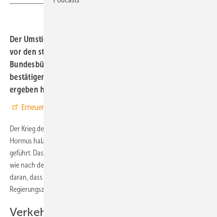
Der Umstieg auf ein Elektroauto könnte die Haushalte
vor den steigenden Energiepreisen schützen. Vor allem
Bundesbürger mit Erfahrungen in der Elektromobilität
bestätigen diesen Trend, wie eine Umfrage der IKND
ergeben hat.
Erneuerbare Energien bei Google bevorzugen
Der Krieg der USA gegen den Iran und die Sperrung der Straße von
Hormus haben bereits zur zweiten Energiekrise in diesem Jahrzehnt
geführt. Dass die Strompreise nicht durch die Decke gegangen sind,
wie nach dem Überfall Russlands auf die Ukraine, liegt vordergründig
daran, dass der Ausbau der erneuerbaren Energien während der
Regierungszeit der Ampel kräftig Fahrt aufgenommen hatte.
Verkehrssektor ist dem fossilen