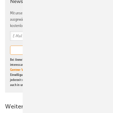
Newsletter!
Mit unserem Newsletter erhalten Sie regelmäßig von uns
ausgewählte Informationen und Neuigkeiten, gebündelt und
kostenlos direkt ins Postfach.
Bei Anmeldung zu diesem Newsletter bin ich damit einverstanden, über
interessante Verlags- und Online-Angebote
der Marken der Alfons W.
Gentner Verlag GmbH & Co. KG
informiert zu werden. Diese
Einwilligung kann ich jederzeit widerrufen und eine Abmeldung ist
jederzeit möglich. Informationen zum Umgang mit Daten finden Sie
auch in unserer
Datenschutzerklärung
.
Weitere Inhalte