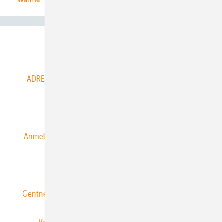
Abo- & Leserservice
ADRESSBUCH der WIND- und SOLARENERGIE
AGB
Alle Inhalte chronologisch
Anmelden
Anmeldung & Registrierung
Datenschutz
E-Paper
ERNEUERBARE ENERGIEN abonnieren
Gentner Energy Media
Gentner Verlag
Impressum