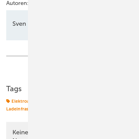
Autoren:
Sven Ullrich
Teilen
Link kopieren
Tags
Elektroauto
Elektroautos
Förderung
Ladeinfrastruktur
Mobilität
Transformation
Keine Zeit? Kein Problem mit dem ERE