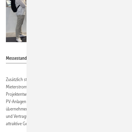
Nicole Weinhold
Messestand von Node Energy
Zusätzlich stellte Node Energy ein Starterpaket für
Mieterstromprojekte vor. Es richtet sich an Installationsbetriebe,
Projektentwickler und Contractoren, die neben der Errichtung von
PV-Anlagen künftig auch deren Betrieb und die Stromlieferung
übernehmen möchten. Wirtschaftlichkeitsanalysen, Messkonzepte
und Vertragsvorlagen sollen den Einstieg in dieses zunehmend
attraktive Geschäftsfeld erleichtern.