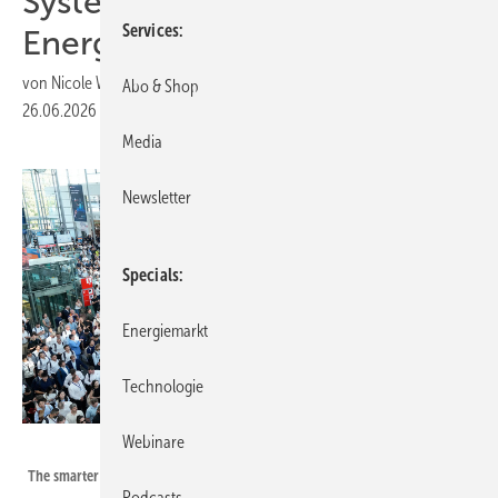
Systemintegration prägen die
Services
Energiewende
von
Nicole Weinhold
Abo & Shop
26.06.2026
|
Druckvorschau
Media
Newsletter
Specials
Energiemarkt
Technologie
Webinare
Solar Promotion GmbH
The smarter E Europe hielt München auf Trab.
Podcasts