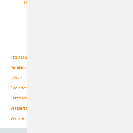
Finanzierung
Betrieb
Onshore-Wind
Offshore-Wind
Solar
Bioenergie
Transformation
Energieversorger
Service
Mobilität
Kommunen
Netze
Stadtwerke
Speicher
Energiekonzerne
Lastmanagement
Wasserstoff
Wärme