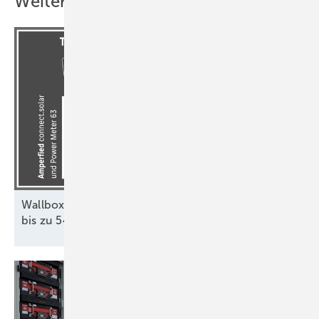
Weitere Inhalte
Wallbox-Inspektion: Effiziente Ladestation spart
bis zu 540 Euro in zehn
Jahren