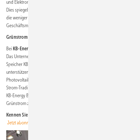
und Elektromobilität wachsen zu einem Gesamtsystem zusammen.
Dies spiegelte sich auch an den Messeständen vieler Aussteller wider,
die weniger Einzelprodukte als vielmehr ganzheitliche
Geschäftsmodelle präsentierten.
Grünstrom zeitlich flexibel vermarkten
Bei
KB-Energy
standen großskalige Batteriespeicher im Mittelpunkt.
Das Unternehmen aus Niedersachsen zeigte mit dem Megawatt-
Speicher KB-E-Save Lösungen, die Industrieunternehmen dabei
unterstützen sollen, Lastspitzen zu reduzieren, Eigenstrom aus
Photovoltaik wirtschaftlicher zu nutzen und durch automatisiertes
Strom-Trading zusätzliche Erlöse zu erzielen. Gleichzeitig adressiert
KB-Energy Betreiber von Wind- und Solarparks, die erzeugten
Grünstrom zeitlich flexibel vermarkten möchten.
Kennen Sie schon den Newsletter von ERNEUERBARE ENERGIEN?
Jetzt abonnieren und immer gut informiert sein.