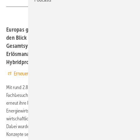
Europas größte Energiefachmesse zeigte, dass der Markt
den Blick längst vom Einzelprodukt auf das
Gesamtsystem richtet – von Batteriespeichern über
Erlösmanagement bis hin zu Sicherheit und
Hybridprojekten.
Erneuerbare Energien bei Google bevorzugen
Mit rund 2.800 Ausstellern und mehr als 100.000 erwarteten
Fachbesuchern unterstrich The smarter E Europe 2026 in München
erneut ihre Rolle als wichtigste europäische Plattform für die
Energiewirtschaft. Im Mittelpunkt standen Lösungen für eine sichere,
wirtschaftliche und klimaneutrale Energieversorgung rund um die Uhr.
Dabei wurde deutlich, dass die Branche zunehmend auf integrierte
Konzepte setzt: Erzeugung, Speicher, intelligente Netze, Digitalisierung