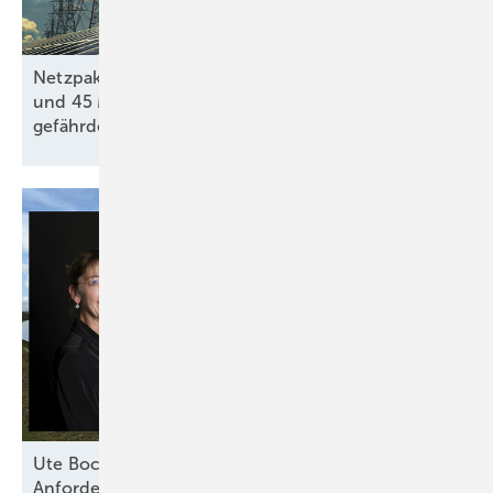
Netzpaket: Mehr als 30 GW Erneuerbaren-Projekte
und 45 Milliarden Euro private Investitionen
gefährdet
Ute Bock von Baywa RE: „Versicherer haben klare
Anforderungen an technische
Standards“