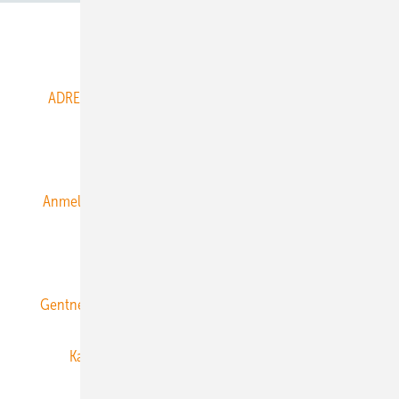
Abo- & Leserservice
ADRESSBUCH der WIND- und SOLARENERGIE
AGB
Alle Inhalte chronologisch
Anmelden
Anmeldung & Registrierung
Datenschutz
E-Paper
ERNEUERBARE ENERGIEN abonnieren
Gentner Energy Media
Gentner Verlag
Impressum
Karriere bei Gentner
Team
Mediaservice