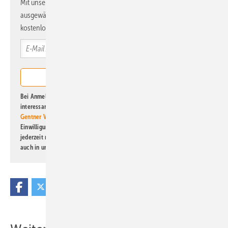
Mit unserem Newsletter erhalten Sie regelmäßig von uns
ausgewählte Informationen und Neuigkeiten, gebündelt und
kostenlos direkt ins Postfach.
Bei Anmeldung zu diesem Newsletter bin ich damit einverstanden, über
interessante Verlags- und Online-Angebote
der Marken der Alfons W.
Gentner Verlag GmbH & Co. KG
informiert zu werden. Diese
Einwilligung kann ich jederzeit widerrufen und eine Abmeldung ist
jederzeit möglich. Informationen zum Umgang mit Daten finden Sie
auch in unserer
Datenschutzerklärung
.