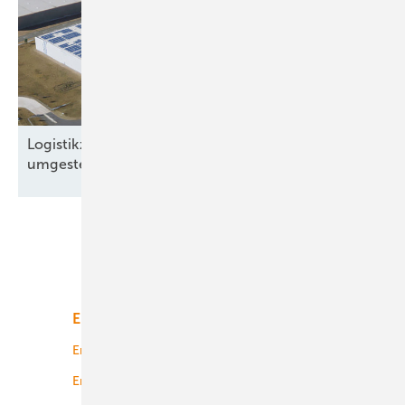
Logistikzentrum in Brandenburg auf Solarstrom
umgestellt
Unsere Themen
Energiemarkt
Technologie
Energierecht
Planung
Energiemärkte weltweit
Logistik