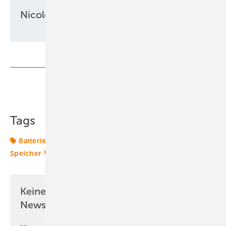
Nicole Weinhold
Teilen
Link kopieren
Tags
Batterie
Photovoltaikanlage
Photovoltaikmarkt
Speicher
Transformation
Keine Zeit? Kein Problem mit dem ERE
Newsletter!