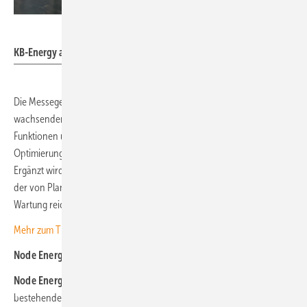
KB.energy
KB-Energy auf der Smarter E
Die Messegespräche bestätigten nach Unternehmensangaben den
wachsenden Bedarf an Speichern, die nicht nur technische
Funktionen übernehmen, sondern als wirtschaftliches Instrument zur
Optimierung von Energiekosten und Vermarktungserlösen dienen.
Ergänzt wird das Angebot durch einen umfassenden Projektansatz,
der von Planung und Finanzierung bis hin zu Betrieb, Monitoring und
Wartung reicht.
Mehr zum Thema Gründach mit Solar lesen Sie hier.
Node Energy: Transparenz bei der Abrechnung
Node Energy
rückte dagegen die wirtschaftliche Transparenz
bestehender Erzeugungsanlagen in den Fokus. Das Unternehmen