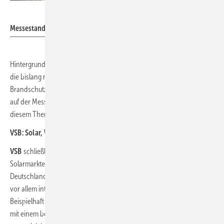
Nicole Weinhold
Messestand von Citel
Hintergrund ist die wachsende Zahl installierter Dachanlagen sowie
die bislang nur begrenzt vorhandenen normativen Vorgaben für den
Brandschutz von Photovoltaiksystemen. Das hohe Besucherinteresse
auf der Messe verdeutlichte, dass Betreiber, Planer und Installateure
diesem Thema zunehmend größere Bedeutung beimessen.
VSB: Solar, Wind und Speicher
VSB
schließlich präsentierte die internationale Dimension des
Solarmarktes. Der Projektentwickler stellte Photovoltaikvorhaben aus
Deutschland, Polen und Italien vor und machte deutlich, dass künftig
vor allem integrierte Energieprojekte an Bedeutung gewinnen.
Beispielhaft dafür steht der Solarpark Löberitz in Sachsen-Anhalt, der
mit einem benachbarten Windpark kombiniert wird und