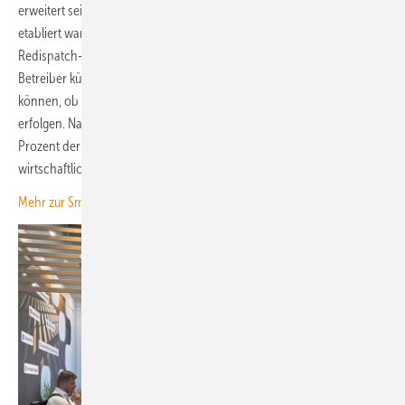
erweitert sein Erlösmonitoring, das bislang vor allem im Windbereich
etabliert war, zunehmend auf Photovoltaikanlagen. Insbesondere bei
Redispatch-Maßnahmen und marktbedingten Abschaltungen sollen
Betreiber künftig durch die Node-Lösung einfacher nachvollziehen
können, ob Entschädigungszahlungen vollständig und korrekt
erfolgen. Nach Angaben des Unternehmens weisen rund zehn
Prozent der Abrechnungen Fehler auf – ein erhebliches
wirtschaftliches Potenzial für Betreiber.
Mehr zur Smarter E Europe lesen Sie hier.