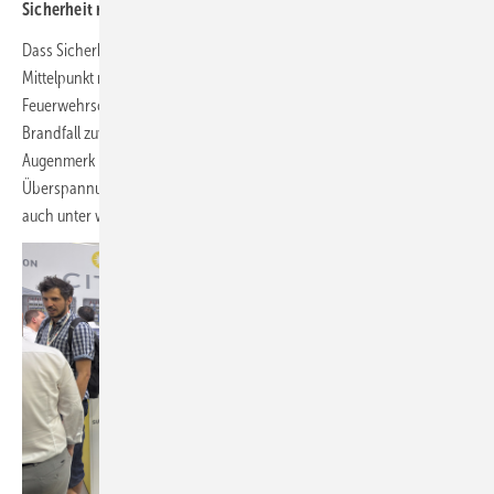
Sicherheit rückt in den Mittelpunkt
Dass Sicherheit im Zuge des PV-Booms immer stärker in den
Mittelpunkt rückt, zeigte
Citel
. Der Hersteller präsentierte seinen
Feuerwehrschalter für Photovoltaikanlagen, der Solarmodule im
Brandfall zuverlässig vom restlichen System trennt. Besonderes
Augenmerk legt das Unternehmen auf den integrierten
Überspannungsschutz, der sicherstellt, dass der Trennmechanismus
auch unter widrigen Bedingungen funktionsfähig bleibt.