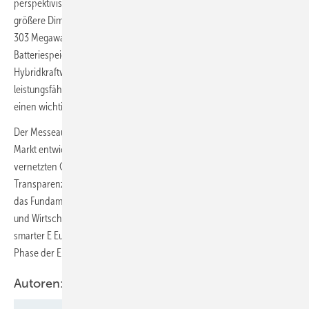
perspektivisch um einen Batteriespeicher ergänzt werden soll. Noch
größere Dimensionen erreicht das polnische Projekt Brzezinka mit
303 Megawatt Photovoltaik und einem 106-Megawatt-
Batteriespeicher. Damit unterstreicht VSB den Trend zu
Hybridkraftwerken, die erneuerbare Stromerzeugung, Speicher und
leistungsfähige Netzanbindungen miteinander verbinden und so
einen wichtigen Beitrag zu einer stabilen Energieversorgung leisten.
Der Messeauftritt der Unternehmen zeigte insgesamt, wohin sich der
Markt entwickelt: Weg von isolierten Technologien, hin zu intelligent
vernetzten Gesamtlösungen. Speicher, Digitalisierung, wirtschaftliche
Transparenz und sektorübergreifende Projekte bilden zunehmend
das Fundament einer Energiewirtschaft, die Versorgungssicherheit
und Wirtschaftlichkeit gleichermaßen in den Mittelpunkt stellt. The
smarter E Europe 2026 machte damit deutlich, dass die nächste
Phase der Energiewende längst begonnen hat.
Autoren: