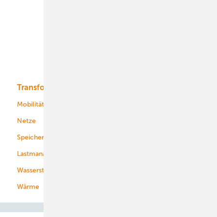
Onshore-Wind
Offshore-Wind
Solar
Bioenergie
Transformation
Energieversorger
Service
Mobilität
Kommunen
Netze
Stadtwerke
Speicher
Energiekonzerne
Lastmanagement
Wasserstoff
Wärme