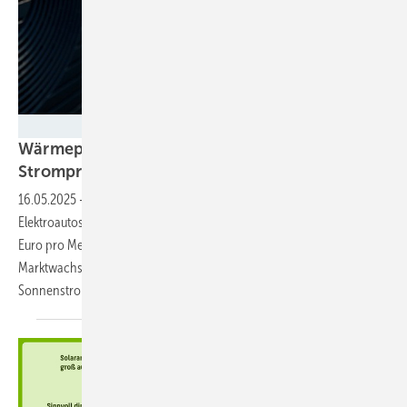
Christine Lutz/Green Planet Energy
Wärmepumpen und Elektroautos senken die
Strompreise
16.05.2025
-
Mit einer optimierten Steuerung von Wärmepumpen und
Elektroautos sinkt der Börsenstrompreis jedes Jahr um bis zu vier
Euro pro Megawattstunde. Voraussetzung ist ein weiteres
Marktwachstum und die Digitalisierung. Dann passt auch mehr
Sonnenstrom ins
Netz.