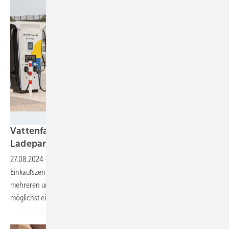
Vattenfall
Vattenfall und Bünting eröffnen öffentlichen
Ladepark in
Oldenburg
27.08.2024
-
Der Ladepark steht auf dem Parkplatz eines Famila
Einkaufszentrums von Bünting. Die Anlage umfasst Ladestationen mit
mehreren unterschiedlichen Ladeleistungen. Die Zahlung ist
möglichst einfach
gehalten.