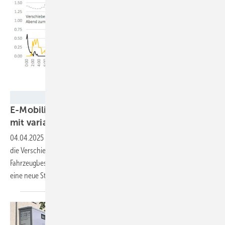
Neon/Rabot Energy
E-Mobilität: 68 Prozent weniger Ladekosten
mit variablen
Stromtarifen
04.04.2025
-
Durch die Nutzung von dynamischen Strompreisen und
die Verschiebung des Ladens von Elektroautos können die
Fahrzeugbesitzer erheblich Geld sparen. Wie viel möglich ist, zeigt
eine neue
Studie.