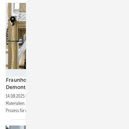
Fraunhofer IWU
Fraunhofer IWU entwickelt Roboter zur
Demontage von Motoren aus
Elektroautos
14.08.2025
-
Elektromotoren aus E-Autos enthalten viele wertvolle
Materialien. Um diese zurückzugewinnen, ist ein automatisierter
Prozess für die Demontage
notwendig.