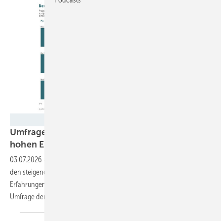
Verian / IKND
Umfrage: Deutsche rechnen weiterhin mit
hohen
Energiepreisen
03.07.2026
-
Der Umstieg auf ein Elektroauto könnte die Haushalte vor
den steigenden Energiepreisen schützen. Vor allem Bundesbürger mit
Erfahrungen in der Elektromobilität bestätigen diesen Trend, wie eine
Umfrage der IKND ergeben
hat.