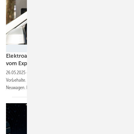
EWE Go
Elektroautos gebraucht kaufen?: Ein paar Tipps
vom
Experten
26.05.2025
-
Ein gebrauchtes Elektroauto stößt immer wieder auf
Vorbehalte. Oft ist die Reichweitenangst dann noch größer als beim
Neuwagen. Die Experten von EWE Go haben die Fakten
gecheckt.