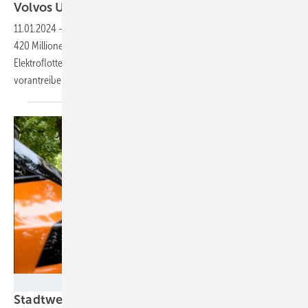
Volvos Umstieg auf
E-Mobilität
11.01.2024
-
Der schwedische Autobauer bekommt ein Darlehen von
420 Millionen Euro. Damit will das Unternehmen den Ausbau der
Elektroflotte sowie die Forschung und Entwicklung auf diesem Gebiet
vorantreiben.
Tina Merkau
Stadtwerke Berlin und Neues Berlin bauen