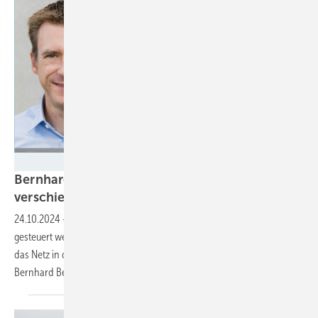
Velka Botička/Libreo
Bernhard Beck von Libreo: „Die Ladezeit
verschieben“
24.10.2024
-
Das Laden von E-Autos auf Firmenparkplätzen muss gut
gesteuert werden. So können die Elektroautos das Energiesystem und
das Netz in den Unternehmen entlasten. Wie das funktioniert, erklärt
Bernhard Beck, Geschäftsführer von
Libreo.