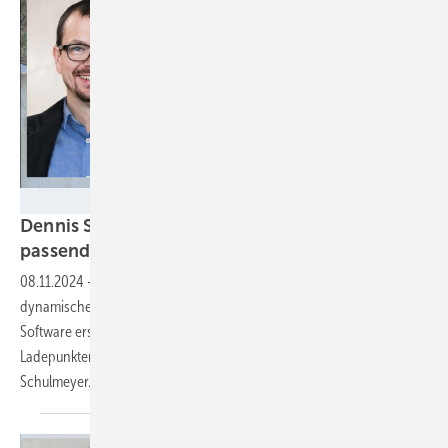
Lade
Dennis Schulmeyer von Lade: „Wir ermitteln die
passende Portion Energie für jedes
Auto“
08.11.2024
-
Die Firma Lade GmbH aus Mainz kombiniert
dynamisches Lastmanagement mit künstlicher Intelligenz (KI). Die
Software erstellt Prognosen für den Bedarf der Nutzer von E-
Ladepunkten. Welche Vorteile dies hat, erklärt Geschäftsführer Dennis
Schulmeyer.