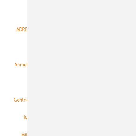
Abo- & Leserservice
ADRESSBUCH der WIND- und SOLARENERGIE
AGB
Alle Inhalte chronologisch
Anmelden
Anmeldung & Registrierung
Datenschutz
E-Paper
ERNEUERBARE ENERGIEN abonnieren
Gentner Energy Media
Gentner Verlag
Impressum
Karriere bei Gentner
Team
Mediaservice
Mitgliedschaften und Engagement
Newsletter