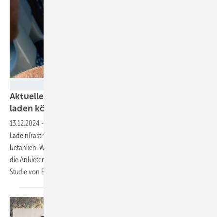
Elena Zielinski/Eon
Aktuelle Studie: E-Autofahrer wollen überall
laden
können
13.12.2024
-
Die Besitzer von Elektroautos brauchen eine
Ladeinfrastruktur, die es ermöglicht, überall den Stromboliden zu
betanken. Welche Anforderungen sie haben und wie diese auch für
die Anbieter eine Chance für zusätzliche Einnahmen sind, zeigt eine
Studie von
Eon.