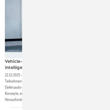
Wallbox
Vehicle-to-Grid, -to-Home, -to-Load und
intelligentes
Laden
22.12.2025
-
Das Haus der Technik schult am 20. und 21. Januar 2026
Teilnehmende zum unidirektionalen und bidirektionalen intelligenten
Elektroauto-Laden. Das Seminar vermittelt die Definition der
Konzepte, erörtert Wertpotentiale, benennt Chancen und
Herausforderungen.