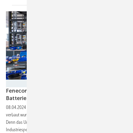
Christian Haasz
Fenecon eröffnet neue Produktion mit
Batterien aus
Elektroautos
08.04.2024
-
Für überschüssige Batterien, die in Elektroautos nicht
verbaut wurden, hat Fenecon jetzt eine Verwendung geschaffen.
Denn das Unternehmen verbaut diese zu Gewerbe- und
Industriespeichern – in einer nagelneuen
Fabrik.