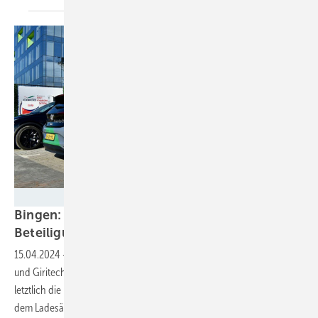
Powergo
Bingen: Ladeinfrastruktur mit kommunaler
Beteiligung in
Planung
15.04.2024
-
Die Stadt Bingen hat ein Konsortium aus Powergo, Spirii
und Giritech für den Aufbau von Ladesäulen beauftragt. Überzeugt hat
letztlich die hohe Umsatzbeteiligung der Stadt an den Einnahmen aus
dem
Ladesäulenbetrieb.