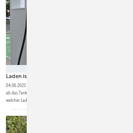
Velka Botička
Laden ist preiswerter als
Tanken
04.06.2025
-
Das Laden von Elektroautos kann deutlich billiger sein
als das Tanken von Benzin und Diesel. Doch es kommt darauf an, an
welcher Ladesäule der Strom in die Akkus
fließt.