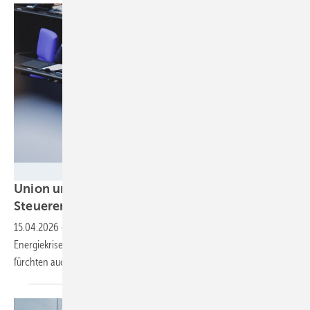
Florian Gaertner – Deutscher Bundestag
Union und SPD für Tankzuschuss und
Steuererlass – und ein fossiles
Weiter-so!
15.04.2026
-
Der Koalitionsausschuss beschließt Hilfen gegen die
Energiekrise im Irankrieg. Dass sie der Verkehrswende schaden,
fürchten auch die
SPD-Fachpolitiker.