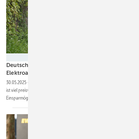
Lade
Deutsche Unternehmen können mit
Elektroautos viel Geld
sparen
30.05.2025
-
Der Betrieb einer batterieelektrischen Dienstwagenflotte
ist viel preiswerter als die alten Dieselboliden. Die
Einsparmöglichkeiten hängen von der jeweiligen Ladestrategie
ab.