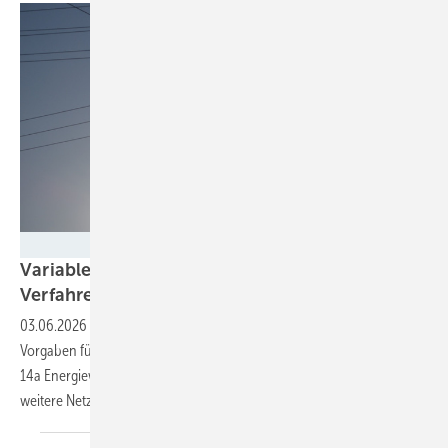
Velka Botička
Variable Netzentgelte: BNetzA leitet erste
Verfahren gegen Verteilnetzbetreiber
ein
03.06.2026
-
Zwei Netzbetreibern droht ein Zwangsgeld, weil sie die
Vorgaben für steuerbare Verbrauchseinrichtungen nach Paragraph
14a Energiewirtschaftsgesetz nicht umsetzen. Verfahren gegen
weitere Netzbetreiber sind in
Prüfung.