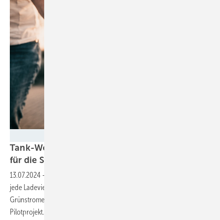
mpix-foto - stock.adobe.com
Tank-Wettbewerb um die Grünstromqualität
für die
Straße
13.07.2024
-
Elektroautofahrer können an diesen Stromzapfsäulen für
jede Ladeviertelstunde mit einem hohen Prozentzatz momentaner
Grünstromerzeugung rechnen. Ökostromversorger startet
Pilotprojekt.