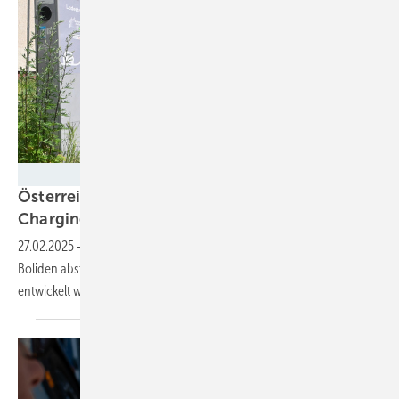
Velka Botička
Österreich: Forschungsprojekt Shared
Charging will Laden von E-Autos
vereinfachen
27.02.2025
-
E-Autofahrer wollen überall laden können, wo sie ihre
Boliden abstellen. Dafür sollen jetzt Geschäftsmodelle und Produkte
entwickelt
werden.