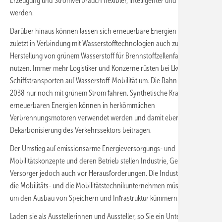
Erzeugung und Stromverbrauch flexibler, intelligenter und belastbarer
werden.
Darüber hinaus können lassen sich erneuerbare Energien aber nicht
zuletzt in Verbindung mit Wasserstofftechnologien auch zur
Herstellung von grünem Wasserstoff für Brennstoffzellenfahrzeuge
nutzen. Immer mehr Logistiker und Konzerne rüsten bei Lkw und
Schiffstransporten auf Wasserstoff-Mobilität um. Die Bahn will ab
2038 nur noch mit grünem Strom fahren. Synthetische Kraftstoffe aus
erneuerbaren Energien können in herkömmlichen
Verbrennungsmotoren verwendet werden und damit ebenfalls zur
Dekarbonisierung des Verkehrssektors beitragen.
Der Umstieg auf emissionsarme Energieversorgungs- und
Mobilitätskonzepte und deren Betrieb stellen Industrie, Gewerbe und
Versorger jedoch auch vor Herausforderungen. Die Industrie sowie
die Mobilitäts- und die Mobilitätstechnikunternehmen müssen sich
um den Ausbau von Speichern und Infrastruktur kümmern.
Laden sie als Ausstellerinnen und Aussteller, so Sie ein Unternehmen