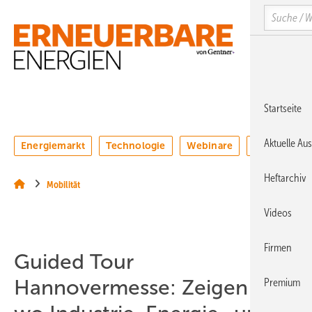
Springe
Springe
Springe
Search
auf
auf
auf
Hauptinhalt
Hauptmenü
SiteSearch
MENÜ
Startseite
Aktuelle Au
Energiemarkt
Technologie
Webinare
Podcasts
Heftarchiv
Mobilität
Videos
Firmen
Guided Tour
Hannovermesse: Zeigen Sie,
Premium