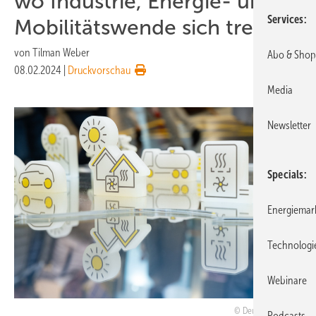
wo Industrie, Energie- und
Services
Mobilitätswende sich treffen!
von
Tilman Weber
Abo & Shop
08.02.2024
|
Druckvorschau
Media
Newsletter
Specials
Energiemar
Technologi
Webinare
Deutsche Messe
Podcasts