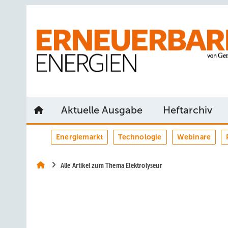
Springe
Springe
Springe
auf
auf
auf
Hauptinhalt
Hauptmenü
SiteSearch
Aktuelle Ausgabe
Heftarchiv
Energiemarkt
Technologie
Webinare
Alle Artikel zum Thema Elektrolyseur