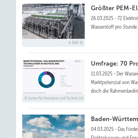
Größter PEM-Ele
26.03.2025
-
72 Elektr
Wasserstoff pro Stunde
BASF SE
Umfrage: 70 Pro
11.03.2025
-
Der Wasser
Marktpotenzial von Was
doch die Rahmenbedi
Institut für Innovation und Technik (iit)
Baden-Württemb
04.03.2025
-
Das Förde
Elektrolyseure und Erw