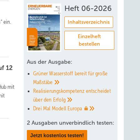
Heft 06-2026
“ ein.
Inhaltsverzeichnis
Einzelheft
bestellen
Aus der Ausgabe:
uf 12
Grüner Wasserstoff bereit für große
Maßstäbe
Hub mit
Realisierungskompetenz entscheidet
mit
über den
Erfolg
Drei Mal Modell
Europa
2 Ausgaben unverbindlich testen:
Jetzt kostenlos testen!