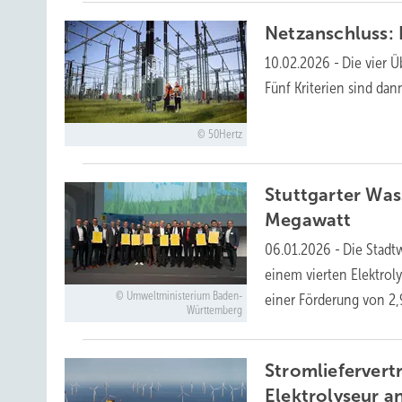
Netzanschluss: 
10.02.2026
-
Die vier Ü
Fünf Kriterien sind dan
50Hertz
Stuttgarter Was
Megawatt
06.01.2026
-
Die Stadt
einem vierten Elektrol
Umweltministerium Baden-
einer Förderung von 2,
Württemberg
Stromliefervert
Elektrolyseur
a