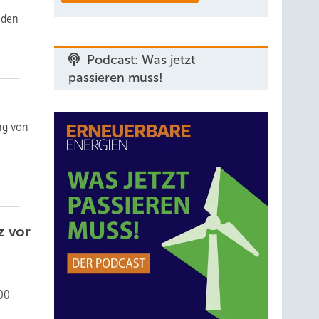
 den
Podcast: Was jetzt
passieren muss!
ng von
z vor
000