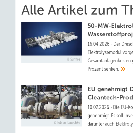
Alle Artikel zum 
50-MW-Elektroly
Wasserstoffpro
16.04.2026
-
Der Dresd
Elektrolysemodul vorges
Sunfire
Gesamtanlagenkosten g
Prozent
senken.
EU genehmigt D
Cleantech-Prod
10.02.2026
-
Die EU-Ko
genehmigt. Es soll Inv
Fabian Kauschke
darunter auch Elektroly