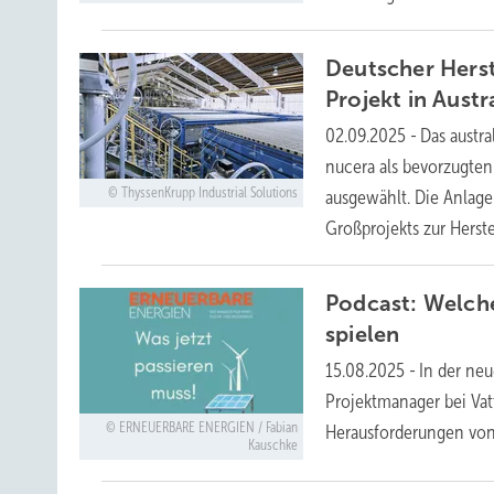
Deutscher Herste
Projekt in
Austr
02.09.2025
-
Das austr
nucera als bevorzugten
ThyssenKrupp Industrial Solutions
ausgewählt. Die Anlage
Großprojekts zur Herst
Podcast: Welch
spielen
15.08.2025
-
In der neu
Projektmanager bei Vatt
ERNEUERBARE ENERGIEN / Fabian
Herausforderungen vo
Kauschke