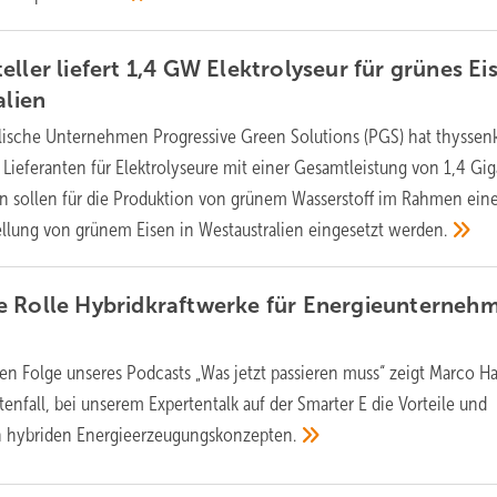
ller liefert 1,4 GW Elektrolyseur für grünes Ei
alien
alische Unternehmen Progressive Green Solutions (PGS) hat thyssen
 Lieferanten für Elektrolyseure mit einer Gesamtleistung von 1,4 Gi
n sollen für die Produktion von grünem Wasserstoff im Rahmen ein
ellung von grünem Eisen in Westaustralien eingesetzt
werden.
e Rolle Hybridkraftwerke für Energieunterneh
en Folge unseres Podcasts „Was jetzt passieren muss“ zeigt Marco H
enfall, bei unserem Expertentalk auf der Smarter E die Vorteile und
n hybriden
Energieerzeugungskonzepten.