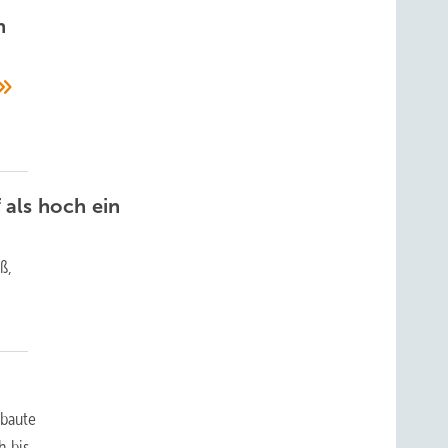
n
n
 als hoch ein
ß,
ebaute
h bis