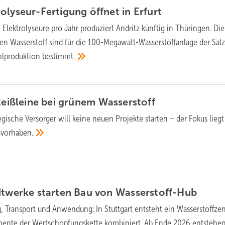
olyseur-Fertigung öffnet in
Erfurt
 Elektrolyseure pro Jahr produziert Andritz künftig in Thüringen. Die
en Wasserstoff sind für die 100-Megawatt-Wasserstoffanlage der Salz
hlproduktion
bestimmt.
 Reißleine bei grünem
Wasserstoff
ische Versorger will keine neuen Projekte starten – der Fokus liegt
svorhaben.
dtwerke starten Bau von
Wasserstoff-Hub
, Transport und Anwendung: In Stuttgart entsteht ein Wasserstoffze
emente der Wertschöpfungskette kombiniert. Ab Ende 2026 entstehe