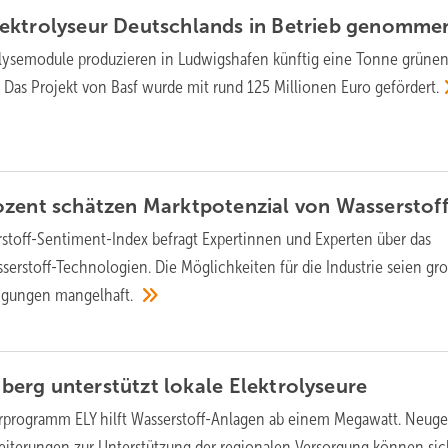
ktrolyseur Deutschlands in Betrieb
genomme
olysemodule produzieren in Ludwigshafen künftig eine Tonne grüne
. Das Projekt von Basf wurde mit rund 125 Millionen Euro
gefördert.
zent schätzen Marktpotenzial von Wasserstoff
stoff-Sentiment-Index befragt Expertinnen und Experten über das
serstoff-Technologien. Die Möglichkeiten für die Industrie seien gro
ngungen
mangelhaft.
erg unterstützt lokale
Elektrolyseure
rprogramm ELY hilft Wasserstoff-Anlagen ab einem Megawatt. Neug
eiterungen zur Unterstützung der regionalen Versorgung können sic