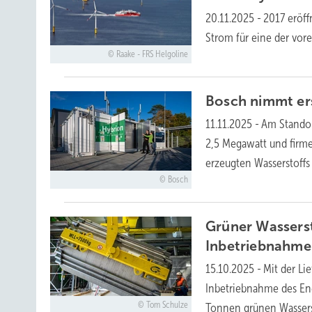
20.11.2025
-
2017 eröff
Strom für eine der vor
Raake - FRS Helgoline
Bosch nimmt ers
11.11.2025
-
Am Standor
2,5 Megawatt und firme
erzeugten Wasserstoffs
Bosch
Grüner Wasserst
Inbetriebnahme
15.10.2025
-
Mit der Li
Inbetriebnahme des Ene
Tom Schulze
Tonnen grünen Wasser