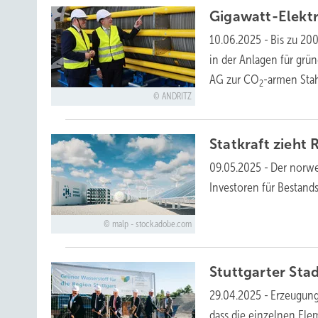
Gigawatt-Elektr
10.06.2025
-
Bis zu 200
in der Anlagen für grün
AG zur CO
-armen Sta
2
ANDRITZ
Statkraft zieht
09.05.2025
-
Der norweg
Investoren für
Bestand
malp - stock.adobe.com
Stuttgarter Sta
29.04.2025
-
Erzeugung
dass die einzelnen El