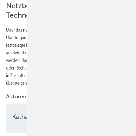
Netzbetreiber empfehlen festgelegte
Technologie-Kontingente
Über das neue Verfahren hinaus empfehlen die
Übertragungsnetzbetreiber, dass die Politik in Zukunft gesetzlich
festgelegte Kontingente für bestimmte Technologien einführt, die sich
am Bedarf des Gesamtsystems orientieren. So könne gewährleistet
werden, dass Batteriespeicher, Elektrolyseure, Industrie, Kraftwerke
oder Rechenzentren angemessen berücksichtigt werden, wenn auch
in Zukunft die Nachfrage nach einem Netzanschluss die Möglichkeiten
übersteigen.
Autoren:
Katharina Wolf