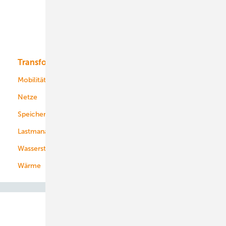
Offshore-Wind
Solar
Bioenergie
Transformation
Energieversorger
Service
Mobilität
Kommunen
Netze
Stadtwerke
Speicher
Energiekonzerne
Lastmanagement
Wasserstoff
Wärme
Abo- & Leserservice