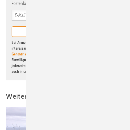
kostenlos direkt ins Postfach.
Bei Anmeldung zu diesem Newsletter bin ich damit einverstanden, über
interessante Verlags- und Online-Angebote
der Marken der Alfons W.
Gentner Verlag GmbH & Co. KG
informiert zu werden. Diese
Einwilligung kann ich jederzeit widerrufen und eine Abmeldung ist
jederzeit möglich. Informationen zum Umgang mit Daten finden Sie
auch in unserer
Datenschutzerklärung
.
Weitere Inhalte