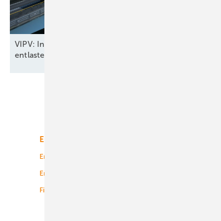
VIPV: In Fahrzeugen integrierte Solarmodule
entlasten das
Stromnetz
Unsere Themen
Energiemarkt
Technologie
Energierecht
Planung
Energiemärkte weltweit
Logistik
Finanzierung
Betrieb
Onshore-Wind