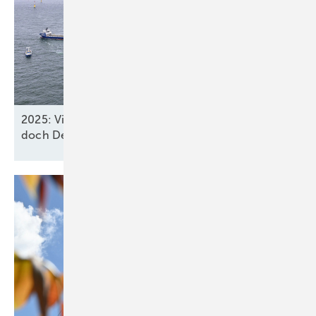
2025: Vier neue Meereswindparks stöpseln ein,
doch Deutschland verfehlt
2030-Ziel