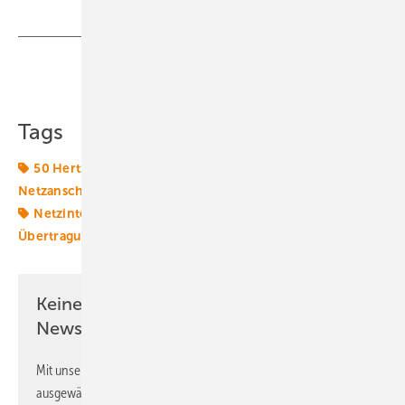
Teilen
Link kopieren
Tags
50 Hertz
Amprion
Batterie
Elektrolyseur
Netzanschluss
Netze
Netze BW
Netzinfrastruktur
Netzintegration
Tennet
Transformation
Übertragungsnetzbetreiber
Keine Zeit? Kein Problem mit dem ERE
Newsletter!
Mit unserem Newsletter erhalten Sie regelmäßig von uns
ausgewählte Informationen und Neuigkeiten, gebündelt und