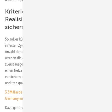
Kriterien sollen hohe
Realisierungswahrscheinlichkeit
sicherstellen
So soll es künftig laufen: Anträge werden nicht mehr einzeln, sondern
in festen Zyklen gesammelt und gemeinsam bewertet. Übersteigt die
Anzahl der eingereichten Projekte die verfügbaren Kapazitäten, so
werden die am weitesten entwickelten und somit „reifsten“ Projekte
zuerst ausgewählt. Sie erhalten ein Angebot mit einem Zeitplan für
einen Netzanschluss, schreiben die Übertragungsnetzbetreiber und
versichern, dass bei der Bewertung der Anträge eindeutig messbare
und transparente Kriterien im Mittelpunkt stehen.
3,3 Milliarden Euro: Deutschland steigt mit 25,1 Prozent bei Tennet
Germany ein
Dazu gehören