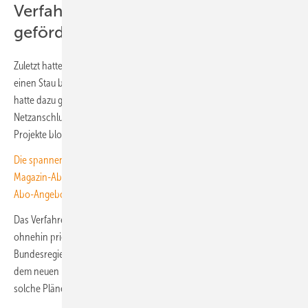
Verfahren gilt nicht für EEG-
geförderte Anlagen
Zuletzt hatten sowohl Netzbetreiber als auch Projektentwickler über
einen Stau bei den Netzanschlüssen geklagt. Das „Windhund-Prinzip“
hatte dazu geführt, dass so früh wie möglich ein Antrag auf
Netzanschluss gestellt wurde, auch wenn dadurch aussichtsreichere
Projekte blockiert wurden.
Die spannendsten Artikel, Grafiken und Dossiers erhalten unsere
Magazin-Abonnent:innen. Sie haben noch kein Abo? Jetzt über alle
Abo-Angebote informieren und Wissensvorsprung sichern.
Das Verfahren gilt nicht für EEG-geförderte Anlagen. Sie werden
ohnehin priorisiert ans Netz angeschlossen – solange die
Bundesregierung diesen Anschluss- und Einspeisevorrang nicht aus
dem neuen EEG streicht. Erste Medien berichten aber bereits über
solche Pläne.