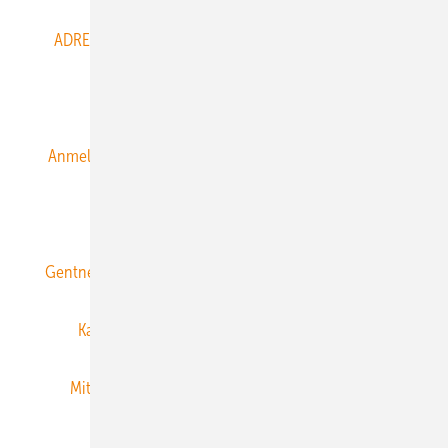
ADRESSBUCH der WIND- und SOLARENERGIE
AGB
Alle Inhalte chronologisch
Anmelden
Anmeldung & Registrierung
Datenschutz
E-Paper
ERNEUERBARE ENERGIEN abonnieren
Gentner Energy Media
Gentner Verlag
Impressum
Karriere bei Gentner
Team
Mediaservice
Mitgliedschaften und Engagement
Newsletter
Privacy Manager
RSS-Feed