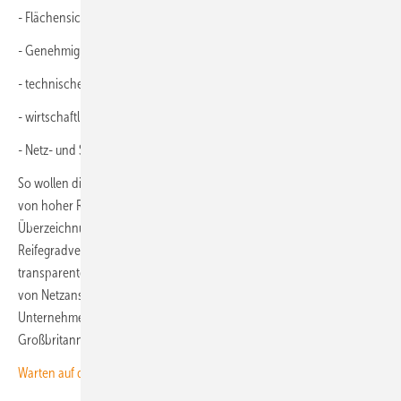
- Flächensicherung,
- Genehmigungsstand,
- technisches Anlagen- und Anschlusskonzept,
- wirtschaftliche Leistungsfähigkeit der Antragsteller sowie
- Netz- und Systemnutzen des Projektes.
So wollen die Übertragungsnetzbetreiber sicherstellen, dass Projekte
von hoher Realisierungswahrscheinlichkeit und Qualität im Falle von
Überzeichnungen priorisiert werden können. „Das
Reifegradverfahren schafft den Rahmen für einen strukturierten,
transparenten und diskriminierungsfreien Prozess, der die Vergabe
von Netzanschlüssen planbarer und effizienter macht“, schreiben die
Unternehmen. Vergleichbare Verfahren hätten sich in
Großbritannien, Norwegen und anderen Ländern bereits bewährt.
Warten auf den Netzanschluss? Batteriespeicher versorgt Windpark