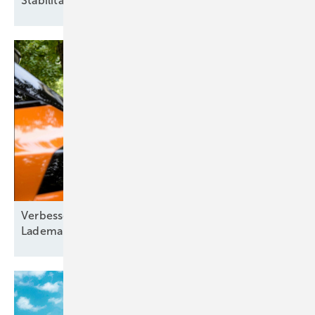
Stabilität
Verbesserte Energieflexibilität durch intelligentes
Lademanagement