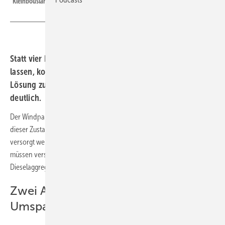
Kleinbouslar bei Erkelenz für die Ersatzstromversorgung.
Statt vier Dieselaggregate im Dauerbetrieb laufen zu
lassen, kommt im Windpark Kleinbouslar eine Hybrid-
Lösung zum Einsatz – und senkt den Kraftstoffverbrauch
deutlich.
Der Windpark steht, doch der Netzanschluss nicht? Betreiber kostet
dieser Zustand bares Geld, denn die Turbinen müssen mit Strom
versorgt werden – Steuerungselektronik und Hindernisbefeuerung
müssen versorgt werden. Üblicherweise kommt der Strom aus
Dieselaggregaten im Dauerbetrieb.
Zwei Anlagen errichtet,
Umspannwerk noch nicht