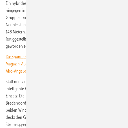
Ein hybrides Konzept aus Dieselaggregat und Batteriespeicher kommt
hingegen im Windpark Kleinbouslar bei Erkelenz zum Einsatz. Die MLK-
Gruppe errichtet dort insgesamt vier Vestas V162 mit einer
Nennleistung von je 5,6 Megawatt (MW) und einer Nabenhöhe von
148 Metern. Zwei von ihnen seien planmäßig vor dem Umspannwerk
fertiggestellt worden, sodass eine temporäre Stromversorgung nötig
geworden sei, heißt es in einer Presseinformation des Unternehmens.
Die spannendsten Artikel, Grafiken und Dossiers erhalten unsere
Magazin-Abonnent:innen. Sie haben noch kein Abo? Jetzt über alle
Abo-Angebote informieren und Wissensvorsprung sichern.
Statt nun vier Dieselaggregate zu nutzen, kommt stattdessen eine
intelligente Kombination aus Batteriespeicher und Stromaggregat zum
Einsatz. Die im Dezember installierte hybride Lösung des Anbieters
Bredenoord aus dem niederländischen Apeldoorn versorgt die
beiden Windenergieanlagen gleichzeitig. Eine zentrale Batterieeinheit
deckt den Grundbedarf an Energie, während ein gekoppeltes
Stromaggregat nur bei Bedarf anspringt, um den Speicher