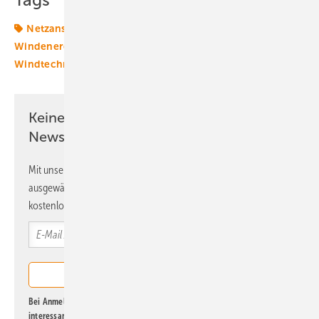
Tags
Netzanschluss
Netzausbau
Umspannwerk
Windenergie
Windkraft
Windkraftanlage
Windtechnik
onshore-wind
Keine Zeit? Kein Problem mit dem ERE
Newsletter!
Mit unserem Newsletter erhalten Sie regelmäßig von uns
ausgewählte Informationen und Neuigkeiten, gebündelt und
kostenlos direkt ins Postfach.
Bei Anmeldung zu diesem Newsletter bin ich damit einverstanden, über
interessante Verlags- und Online-Angebote
der Marken der Alfons W.