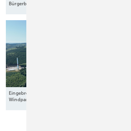
Bürgerbeteiligungen mal
durchgesehen
Eingebremster Boom: Weiterhin nur zweitbester
Windparkzubau in Halbjahr
Eins