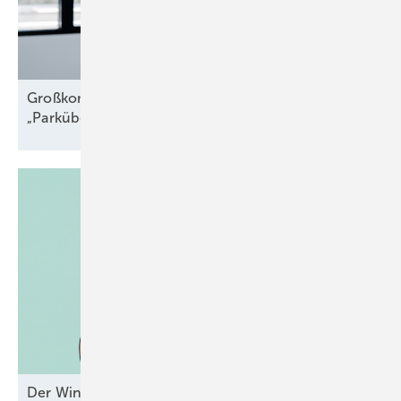
Großkomponentendienst auf See:
„Parkübergreifende
Troubleshooter“
Der Windpark und das liebe Geld –