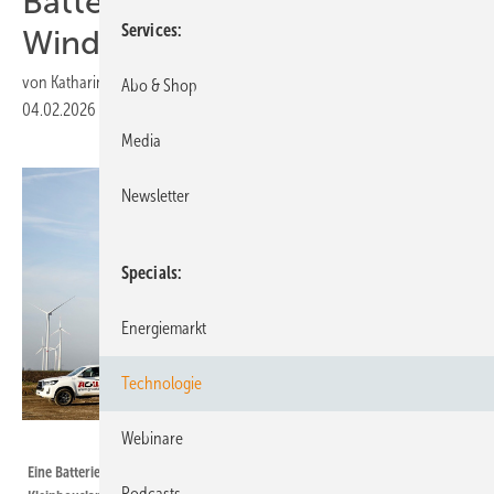
Batteriespeicher versorgt
Services
Windpark
von
Katharina Wolf
Abo & Shop
04.02.2026
|
Druckvorschau
Media
Newsletter
Specials
Energiemarkt
Technologie
Webinare
MLK | Markus Bullik
Eine Batterieeinheit und ein Stromaggregat sorgen im Windpark
Podcasts