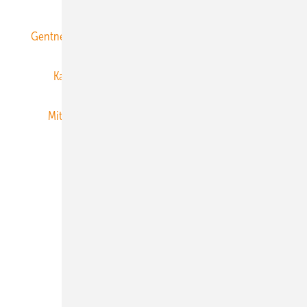
Gentner Energy Media
Gentner Verlag
Impressum
Karriere bei Gentner
Team
Mediaservice
Mitgliedschaften und Engagement
Newsletter
Privacy Manager
RSS-Feed
Veranstaltungen / Webinare
© 2026 ERNEUERBARE ENERGIEN