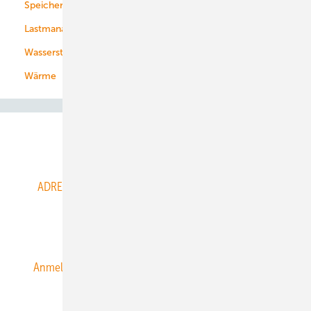
Speicher
Energiekonzerne
Lastmanagement
Wasserstoff
Wärme
Abo- & Leserservice
ADRESSBUCH der WIND- und SOLARENERGIE
AGB
Alle Inhalte chronologisch
Anmelden
Anmeldung & Registrierung
Datenschutz
E-Paper
ERNEUERBARE ENERGIEN abonnieren