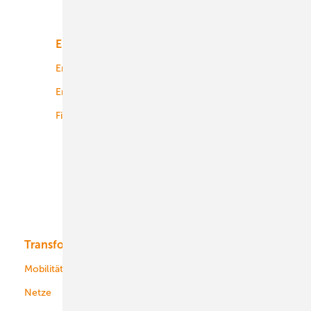
Unsere Themen
Energiemarkt
Technologie
Energierecht
Planung
Energiemärkte weltweit
Logistik
Finanzierung
Betrieb
Onshore-Wind
Offshore-Wind
Solar
Bioenergie
Transformation
Energieversorger
Service
Mobilität
Kommunen
Netze
Stadtwerke