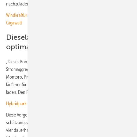
nachzuladen.
Windkraftbranche errichtete 2025 bundesweit Turbinen mit 5,23
Gigawatt
Dieselaggregat läuft nur kurz bei
optimaler Auslastung
„Dieses Konzept vermeidet den ineffizienten Dauerlauf der
Stromaggregate im niedrigen Lastbereich“, erläutert Philipp Ibanez
Montoro, Projektleiter der MLK Gruppe in Kleinbouslar. „Das Aggregat
läuft nur für kurze Zeit unter optimaler Auslastung, um die Batterie zu
laden. Den Rest der Zeit ist es abgeschaltet.“
Hybridpark von WPD lastet das Netz besser aus
Diese Vorgehensweise reduziere den Kraftstoffverbrauch um
schätzungsweise 70 bis 90 Prozent im Vergleich zur Versorgung mit
vier dauerhaft laufenden Aggregaten, heißt es von der MLK-Gruppe.