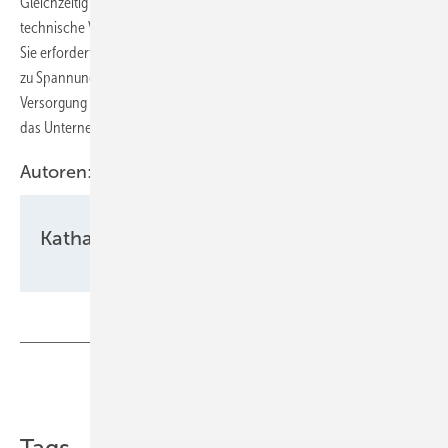
Gleichzeitig verringerten sich die Lärmemissionen sowie der
technische Verschleiß. Die Umsetzung ist allerdings nicht ganz leicht:
Sie erforderte im Vorfeld detaillierte technische Berechnungen, etwa
zu Spannungsverlusten und Kabelquerschnitten, um die stabile
Versorgung der beiden Anlagen über die Distanz sicherzustellen, so
das Unternehmen.
Autoren:
Katharina Wolf
Teilen
Link kopieren