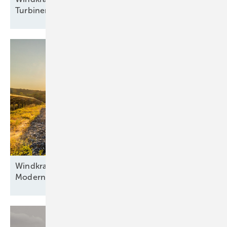
Turbinen mit 5,23
Gigawatt
Windkraft als Basis, Automatisierung als Antrieb:
Modernisierung hybrider
Anlagen