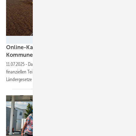
GAIA mbH, Lambsheim
Online-Karte erweitert: So profitieren
Kommunen von der
Windkraft
11.07.2025
-
Das interaktive Tool der Fachagentur Wind und Solar zur
finanziellen Teilhabe von Gemeinden führt jetzt auch die
Ländergesetze aus Thüringen, Sachsen und dem Saarland
auf.