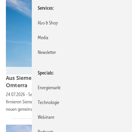
Services
Abo & Shop
Media
Newsletter
Siemens Energy
Specials
Aus Siemens Gamesa Renewable Energy wird
Omterra
Energiemarkt
24.07.2026
-
Sechs Jahre nach der Trennung vom Siemens-Konzern
firmieren Siemens Energy und Siemens Gamesa künftig unter einem
Technologie
neuen gemeinsamen
Namen.
Webinare
Podcasts