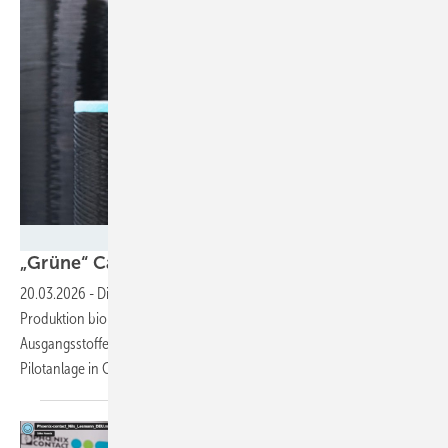
Fraunhofer IAP / Kristin Stein
„Grüne“ Carbonfasern aus der
Lausitz
20.03.2026
-
Die Carbon Lab Factory Lausitz soll künftig die
Produktion biobasierter Carbonfasern ermöglichen und so fossile
Ausgangsstoffe durch nachwachsende Rohstoffe ersetzen. Eine
Pilotanlage in Guben soll Ende 2029 in Betrieb
gehen.