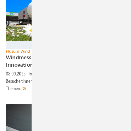
BULENT CAMCI - stock.adobe.com
Husum Wind
Windmesse im Norden: Zukunftsthemen und
Innovationen
vereint
08.09.2025
-
In der neuen Future & Innovation Hall treffen
Besucher:innen auf spannende Startups und branchenrelevante
Themen.