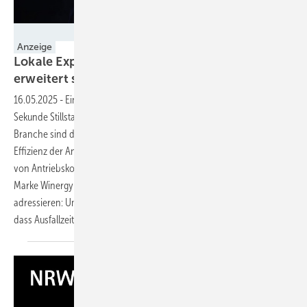
Flender GmbH
Anzeige
Lokale Experten auf der ganzen Welt: Winergy
erweitert sein globales
Service-Netzwerk
16.05.2025
-
Eine Windkraftanlage, die ausfällt, verursacht mit jeder
Sekunde Stillstand Kosten für seinen Betreiber. Unternehmen der
Branche sind daher bestrebt, Ausfallzeiten zu minimieren und die
Effizienz der Anlagen zu maximieren. Flender, als führender Anbieter
von Antriebskomponenten für Windkraftanlagen, bietet mit seiner
Marke Winergy daher Lösungen an, die genau dieses Problem
adressieren: Umfassende Service-Lösungen sorgen weltweit dafür,
dass Ausfallzeiten verringert
werden.