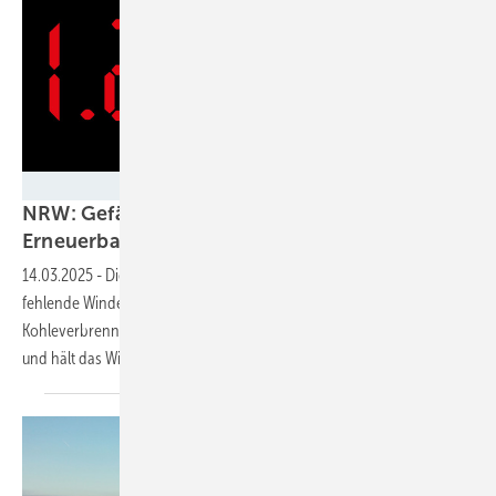
IHK Köln
NRW: Gefährdet der langsame Ausbau der
Erneuerbaren den Kohleausstieg
2030?
14.03.2025
-
Die Schuldenuhr der IHK Köln zeigt mehr als 1.000
fehlende Windenergieanlagen. Die Kammer will deshalb länger an der
Kohleverbrennung festhalten. Der LEE NRW widerspricht energisch –
und hält das Windkraft-Ausbauziel für
erreichbar.