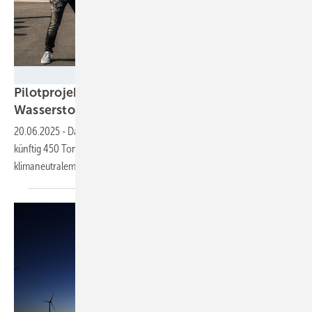
ABO Energy
Pilotprojekt in Betrieb: Grüne
Wasserstofftankstelle an der A7
eröffnet
20.06.2025
-
Das erste Wind-Wasserstoff-Projekt der Abo Energy soll
künftig 450 Tonnen grünes Gas im Jahr liefern und LKW mit
klimaneutralem Treibstoff
versorgen.