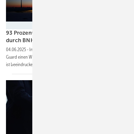
BWE/Jens Meier
93 Prozent weniger Blinken: So dunkel wird’s
durch
BNK
04.06.2025
-
In einer Fallstudie untersuchte das Unternehmen Light
Guard einen Windpark in der Nähe von drei Flugplätzen. Das Ergebnis
ist
beeindruckend.