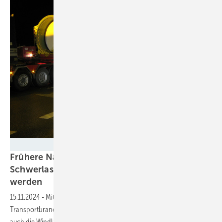
Heiko Jessen
Frühere Nachtfahrten: Groß- und
Schwerlasttransporte sollen vereinfacht
werden
15.11.2024
-
Mit flexibleren Regelungen will die Bundesregierung der
Transportbranche Hürden aus dem Weg räumen. Davon profitiert
auch die
Windbranche.