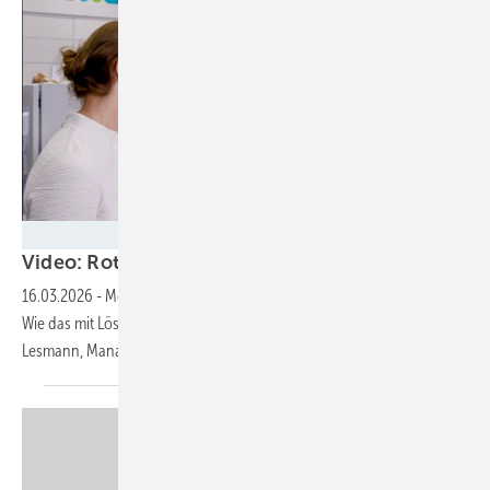
Silke Reents
Video: Rotorblattüberwachung sorgt für lange L
16.03.2026
-
Mehr Ertrag, weniger Schäden, längere Lebensdauer:
Wie das mit Lösungen von Phoenix Contact möglich ist, erklärt Nils
Lesmann, Manager Product Services
Energy.