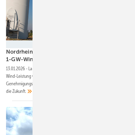
kelvn - stock.adobe.com
Nordrhein-Westfalen knackt
1-GW-Wind-Zubau-Marke
13.01.2026
-
Landesverband rechnet für 2025 mit einer zusätzlichen
Wind-Leistung von mehr als 1.000 Megawatt. Doch trotz
Genehmigungsrekord für 2026 blicken Projektentwickler mit Sorge in
die
Zukunft.