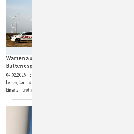
MLK | Markus Bullik
Warten auf den Netzanschluss?
Batteriespeicher versorgt
Windpark
04.02.2026
-
Statt vier Dieselaggregate im Dauerbetrieb laufen zu
lassen, kommt im Windpark Kleinbouslar eine Hybrid-Lösung zum
Einsatz – und senkt den Kraftstoffverbrauch
deutlich.