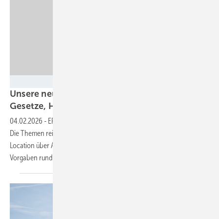
GEM
Unsere neue Ausgabe ist da! Windmarkt, neue
Gesetze,
H2-Desaster…
04.02.2026
-
ERNEUERBARE ENERGIEN 2/2026 ist gerade erschienen.
Die Themen reichen von Windkraft, Wasserstoffhochlauf, Co-
Location über Abwärme und Suffizienz bis zu neuen gesetzlichen
Vorgaben rund um die erneuerbaren
Energien.