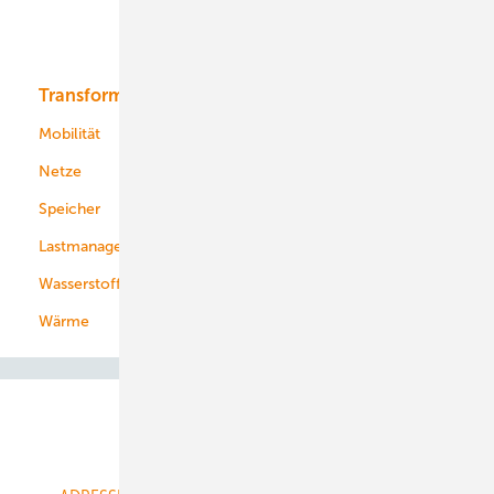
Solar
Bioenergie
Transformation
Energieversorger
Service
Mobilität
Kommunen
Netze
Stadtwerke
Speicher
Energiekonzerne
Lastmanagement
Wasserstoff
Wärme
Abo- & Leserservice