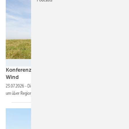
©Kruwt - stock.adobe.com
Konferenz Windwert: Mehr Wertschöpfung aus
Wind
23.07.2026
-
Die Windbranche trifft sich am 25. August 2026 in Kiel,
um über Regionalpläne, Finanzierung und mehr zu
diskutieren.