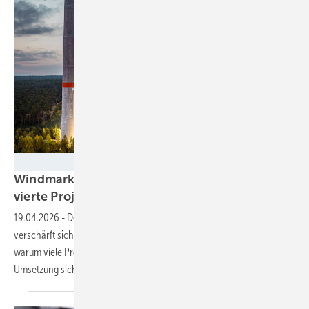
Flightseeing
Windmarkt: UKA-Chef sieht nur noch jedes
vierte Projekt
realisiert
19.04.2026
-
Der Wettbewerb im deutschen Windenergiemarkt
verschärft sich massiv. UKA-Nord-Geschäftsführer Ralf Breuer erklärt,
warum viele Projekte scheitern – und wie Partnerschaften die
Umsetzung sichern
können.