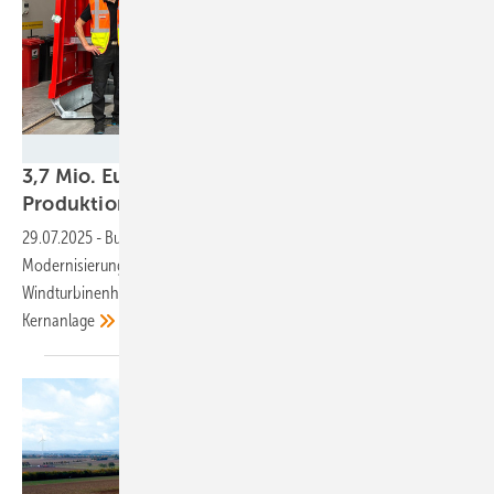
ENERCON
3,7 Mio. Euro Förderung für Enercon-
Produktion in
Aurich
29.07.2025
-
Bund und Land Niedersachsen investieren in
Modernisierung des Stammwerks des ostfriesischen
Windturbinenherstellers / Neue E-175 EP5 mit sieben Megawatt
Kernanlage