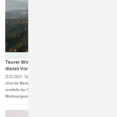
Joachim Wierlemann
Teurer Windstrom? Neue Studie entkräftet
dieses
Vorurteil
21.02.2025
-
Der durchschnittliche Strompreis an der Börse hätte
ohne die Windenergie an Land um 50 Prozent höher gelegen,
ermittelte das FÖS. Und was würde der Abriss aller
Windenergieanlagen
kosten?