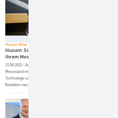
Silke Reents
Husum Wind
Husum: Sichern Sie sich jetzt ein Video an
Ihrem
Messestand!
23.08.2025
-
Auf der Husum Wind im September besuchen wir Sie am
Messestand mit unserem Filmteam. Sie können uns Ihre neueste
Technologie vorstellen oder auch ein Video-Interview mit unserer
Redaktion
machen.