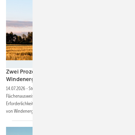
A. Zerndl - 123RF
Zwei Prozent reichen nicht: Warum
Windenergieflächen auch tauglich sein
müssen
14.07.2026
-
Studie zeigt: Planungsträger dürfen bei
Flächenausweisung nicht nur auf Quantität setzen. Abwägungs- und
Erforderlichkeitsgebot stellen konkrete Anforderungen an die Qualität
von
Windenergiegebieten.