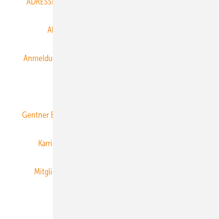
ADRESSBUCH der WIND- und SOLARENERGIE
AGB
Alle Inhalte chronologisch
Anmelden
Anmeldung & Registrierung
Datenschutz
E-Paper
ERNEUERBARE ENERGIEN abonnieren
Gentner Energy Media
Gentner Verlag
Impressum
Karriere bei Gentner
Team
Mediaservice
Mitgliedschaften und Engagement
Newsletter
Privacy Manager
RSS-Feed