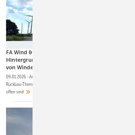
Katharina Wolf
FA Wind & Solar veröffentlicht
Hintergrundpapier zu Rückbau und Recycling
von
Windenergieanlagen
09.01.2026
-
Angesichts eines alternden Anlagenparks bekommen
Rückbau-Themen eine zunehmende Brisanz, zumal noch viele Fragen
offen
sind.