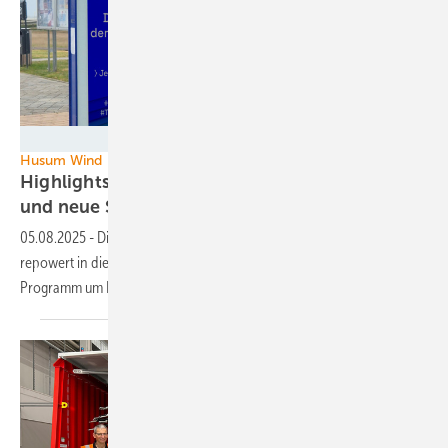
GEM
Husum Wind
Highlights der Windmesse: Rathaus-Comeback
und neue
Start-up-Halle
05.08.2025
-
Die Kultmesse der Windbranche, die Husum Wind,
repowert in diesem Jahr traditionelle Events und erweitert das
Programm um Exkursionen und wichtige
Themen.