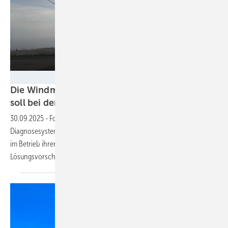
Fraunhofer IWES
Die Windmühle lahmt? Künstliche Intelligenz
soll bei der Fehlersuche
helfen
30.09.2025
-
Forschungsprojekt Wind KI: Ein KI-gestütztes
Diagnosesystem soll nicht nur Betreibern helfen, automatisiert Fehler
im Betrieb ihrer Windenergieanlagen zu erkennen, sondern auch
Lösungsvorschläge
machen.