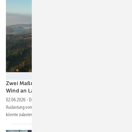
Joachim Wierlemann
Zwei Maßnahmen für mehr Volllaststunden
Wind an
Land
02.06.2026
-
Der LEE NRW präsentiert anhand einer Studie, wie die
Auslastung von Windparks und Netz erhöht werden kann. Doch das
könnte zulasten der Erträge
gehen.