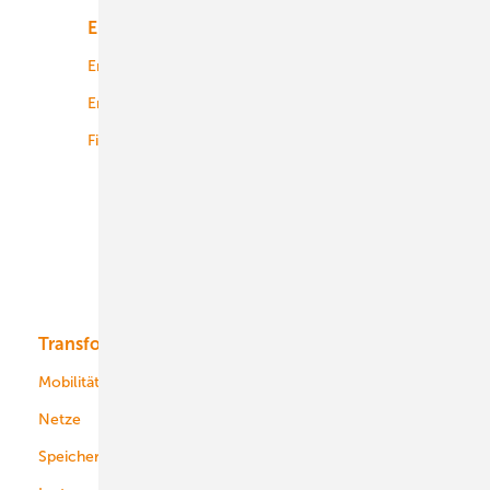
Energiemarkt
Technologie
Energierecht
Planung
Energiemärkte weltweit
Logistik
Finanzierung
Betrieb
Onshore-Wind
Offshore-Wind
Solar
Bioenergie
Transformation
Energieversorger
Service
Mobilität
Kommunen
Netze
Stadtwerke
Speicher
Energiekonzerne