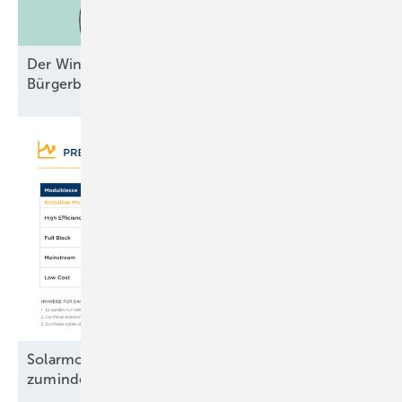
Der Windpark und das liebe Geld –
Bürgerbeteiligungen mal
durchgesehen
Solarmodule: Preisanstieg legt Pause ein –
zumindest
teilweise