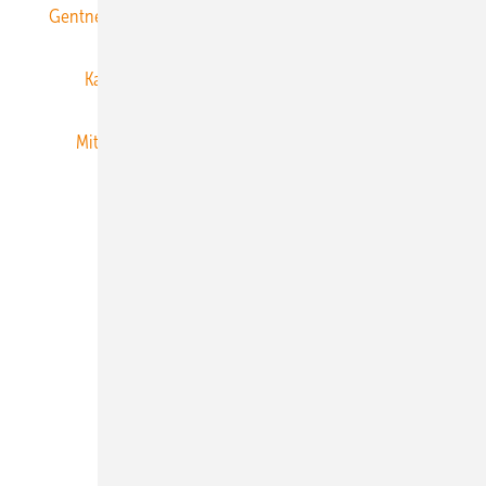
Gentner Energy Media
Gentner Verlag
Impressum
Karriere bei Gentner
Team
Mediaservice
Mitgliedschaften und Engagement
Newsletter
Privacy Manager
RSS-Feed
Veranstaltungen / Webinare
© 2026 ERNEUERBARE ENERGIEN