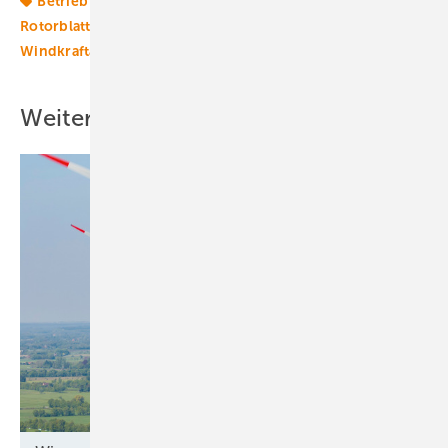
Betrieb
Condition Monitoring
Reparatur
Rotorblatt
Windenergie
Windkraft
Windkraftanlage
Windtechnik
Weitere Inhalte