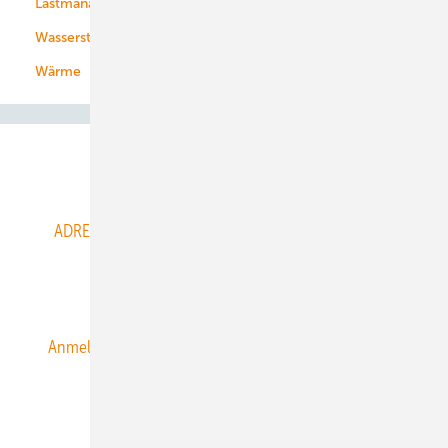
Lastmanagement
Wasserstoff
Wärme
Abo- & Leserservice
ADRESSBUCH der WIND- und SOLARENERGIE
AGB
Alle Inhalte chronologisch
Anmelden
Anmeldung & Registrierung
Datenschutz
E-Paper
ERNEUERBARE ENERGIEN abonnieren