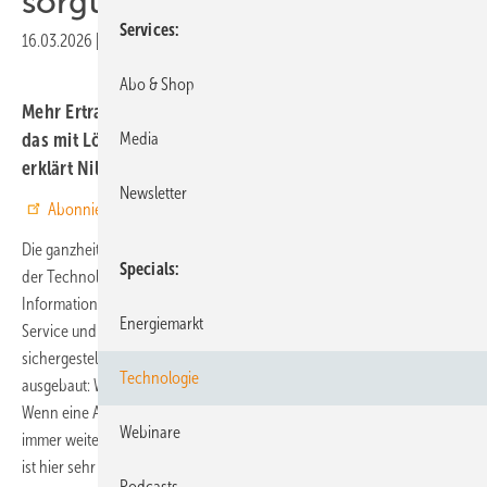
sorgt für lange Lebensdauer
Services
16.03.2026
|
Druckvorschau
Abo & Shop
Mehr Ertrag, weniger Schäden, längere Lebensdauer: Wie
das mit Lösungen von Phoenix Contact möglich ist,
Media
erklärt Nils Lesmann, Manager Product Services Energy.
Newsletter
Abonnieren Sie unseren Youtube-Kanal.
Die ganzheitliche Windenergieanlagen-Überwachung basierend auf
Specials
der Technologie von Phoenix Contact wird stetig erweitert. Je mehr
Informationen über die Turbine bekannt sind, desto besser können
Energiemarkt
Service und Wartung koordiniert und ein reibungsloser Betrieb
sichergestellt werden. Gleichzeitig wird die Analyse der Daten weiter
Technologie
ausgebaut: Wie erkenne ich in einem Windpark „schwarze Schafe“?
Wenn eine Anlage für sich betrachtet gut läuft, allerdings die Werte
Webinare
immer weiter von den Messdaten der anderen Turbinen abweichen,
ist hier sehr wahrscheinlich der Bedarf, sich die Turbine noch einmal
Podcasts