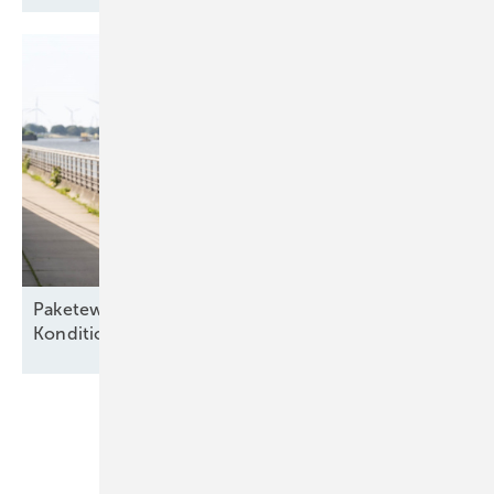
Paketeweise – „Besserer Service, bessere
Konditionen“ für alte
Seewindparks
Unsere Themen