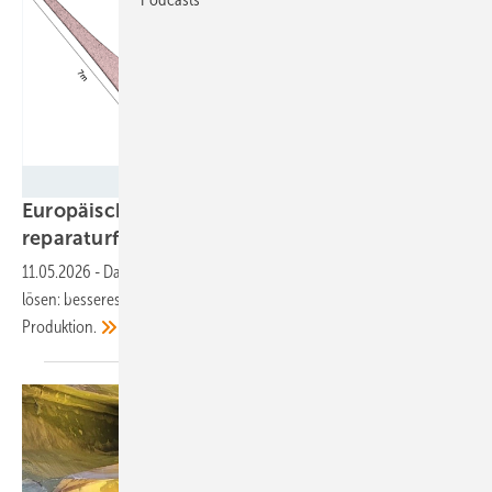
RES-T
Europäisches Forschungsprojekt entwickelt
reparaturfähige
Rotorblätter
11.05.2026
-
Das modulare Design soll gleich mehrere Probleme
lösen: besseres Recycling, längere Lebensdauer und automatisierte
Produktion.