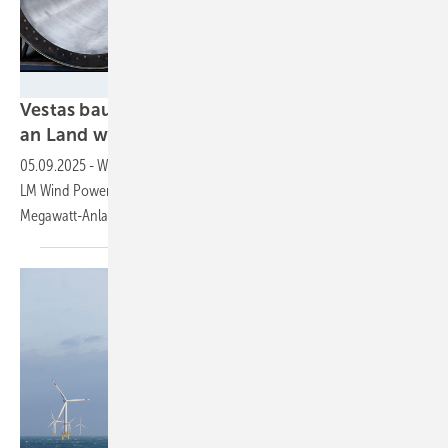
Vestas Wind Systems A/S
Vestas baut Großwindradflügel für Windparks
an Land wieder mehr
selbst
05.09.2025
-
Windturbinenbauer hat polnische Rotorblattfabrik von
LM Wind Power übernommen, um sich Kapazitäten für die 7,2-
Megawatt-Anlage V172 zu
sichern.