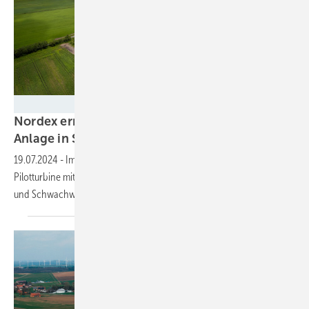
Nordex SE / Ulrich Mertens
Nordex errichtet weltweit erste 6,8-MW-
Anlage in
Schleswig-Holstein
19.07.2024
-
Im Testfeld „Bürgerwindpark Janneby“ soll die
Pilotturbine mit 86 Meter langen Rotorblättern ihre Stärken für Mittel-
und Schwachwind-Standorte unter Beweis
stellen.