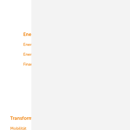
Unsere Themen
Energiemarkt
Technologie
Energierecht
Planung
Energiemärkte weltweit
Logistik
Finanzierung
Betrieb
Onshore-Wind
Offshore-Wind
Solar
Bioenergie
Transformation
Energieversorger
Service
Mobilität
Kommunen