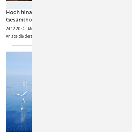
GAIA
Hoch hinaus: Vestas-Anlage mit 250 m
Gesamthöhe in Mainz-Hechtsheim
errichtet
24.12.2024
-
Mit einer Gesamtleistung von 6,2 Megawatt (MW) ist die
Anlage die derzeit leistungsstärkste in
Mainz.