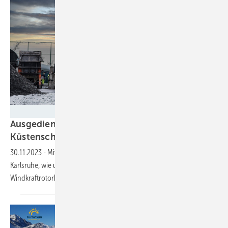
EURECUM
Ausgediente Flügel dienen neu dem Lärm- und
Küstenschutz
30.11.2023
-
Mit einem neuen Ansatz analysieren Forschende in
Karlsruhe, wie und wo sich viel Glasfaserbruchmasse alter
Windkraftrotorblätter nachnutzen
lässt.