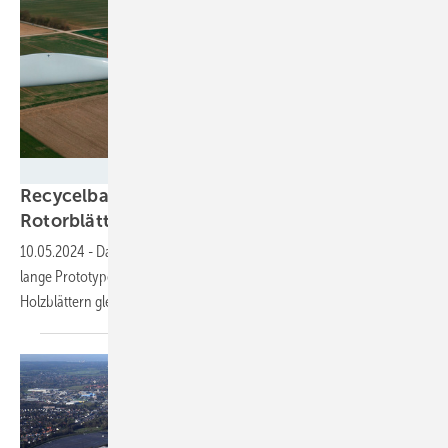
Voodin Blade Technology
Recycelbar und stabil: Startup installiert erste
Rotorblätter aus
Holz
10.05.2024
-
Das Startup Voodin Blades Technology testet 20 Meter
lange Prototypen an einer Enercon-Anlage und will mit seinen
Holzblättern gleich drei Probleme der Branche
lösen.