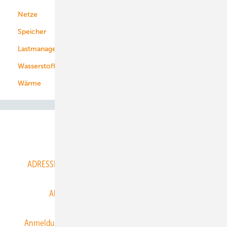
Netze
Stadtwerke
Speicher
Energiekonzerne
Lastmanagement
Wasserstoff
Wärme
Abo- & Leserservice
ADRESSBUCH der WIND- und SOLARENERGIE
AGB
Alle Inhalte chronologisch
Anmelden
Anmeldung & Registrierung
Datenschutz
E-Paper