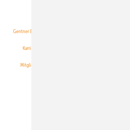
ERNEUERBARE ENERGIEN abonnieren
Gentner Energy Media
Gentner Verlag
Impressum
Karriere bei Gentner
Team
Mediaservice
Mitgliedschaften und Engagement
Newsletter
Privacy Manager
RSS-Feed
Veranstaltungen / Webinare
© 2026 ERNEUERBARE ENERGIEN