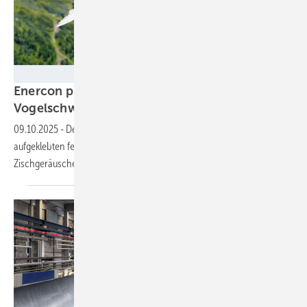
Andreas Neßlinger - stock.adobe.com
Enercon probiert es: Rotorleiseflug mit
Vogelschwingentechnik
09.10.2025
-
Der Windturbinenbauer will testweise mit an den Flügeln
aufgeklebten federähnlichen Hinterkantenprofilen deren
Zischgeräusche enorm
reduzieren.