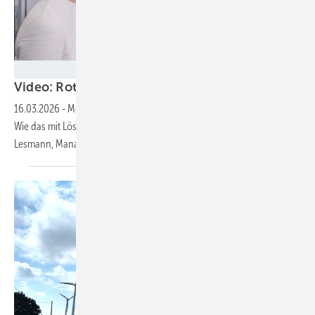
Silke Reents
Video: Rotorblattüberwachung sorgt für lange L
16.03.2026
-
Mehr Ertrag, weniger Schäden, längere Lebensdauer:
Wie das mit Lösungen von Phoenix Contact möglich ist, erklärt Nils
Lesmann, Manager Product Services
Energy.