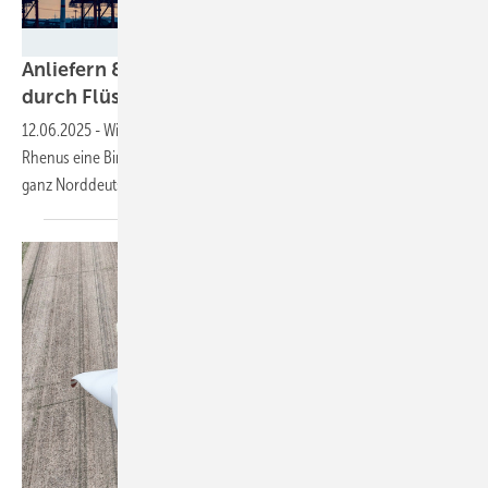
owenmeany - stock.adobe.comA
Anliefern 86 Meter langer Windkraftflügel
durch Flüsse und
Kanäle
12.06.2025
-
Windturbinenunternehmen Enercon baut mit Logistiker
Rhenus eine Binnenschiff-Schubformation für Rotorblatttransporte in
ganz
Norddeutschland.