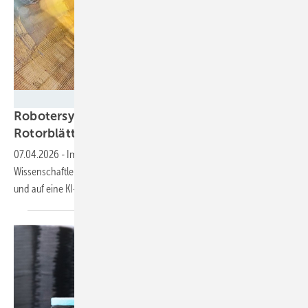
EduArt Robotik
Robotersystem und KI sollen Schäden in
Rotorblättern
erkennen
07.04.2026
-
Im Forschungsprojekt „InInspekt“ setzen die
Wissenschaftler auf Früherkennung aus dem Inneren des Blattes –
und auf eine KI-gestützte
Datenauswertung.