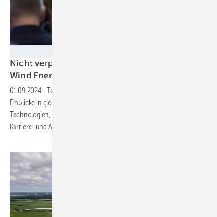
Nicolas Maack
Nicht verpassen: Konferenzprogramm auf der
Wind Energy Hamburg gibt
Impulse
01.09.2024
-
Top-Expertinnen und -Experten geben kostenlos
Einblicke in globale Marktentwicklungen, zukunftsweisende
Technologien, Kooperations- und Finanzierungsmöglichkeiten sowie
Karriere- und Ausbildungschancen dieser
Wachstumsbranche.