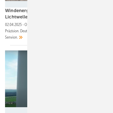
Deutsche Windtechnik
Windenergie: Feinste Haarrisse mittels
Lichtwellen
erkennen
02.04.2025
-
Optische Fasern garantieren in der Messtechnik hohe
Präzision. Deutsche Windtechnik überwacht damit Blattlager von
Senvion.
ENERTRAG