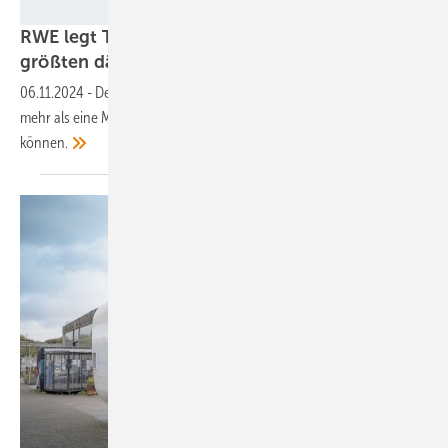
RWE
RWE legt Termin fest: 2025 beginnt der Bau des
größten dänischen
Offshore-Windparks
06.11.2024
-
Der 1,1-GW-Park Thor soll spätestens ab Ende 2027
mehr als eine Million dänische Haushalte mit Strom versorgen
können.