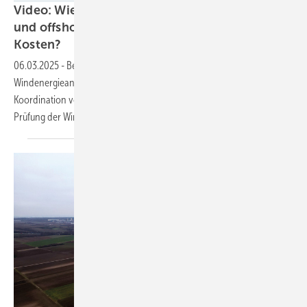
Video: Wie optimiere ich die Inspektion on-
und offshore und reduziere gleichzeitig
Kosten?
06.03.2025
-
Betreiber sind für einen sicheren Betrieb von
Windenergieanlagen verantwortlich und investieren viel Zeit in die
Koordination von Instandhaltungsaufgaben insbesondere in die
Prüfung der
Windenergieanlagen.