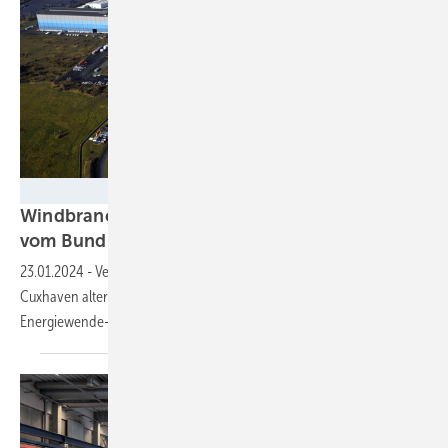
Cuxport GmbH
Windbranche fordert Hilfe für Hafenausbau
vom
Bund
23.01.2024
-
Verschiffung von Bauteilen für On- und Offshore über
Cuxhaven alternativlos: Bottleneck Tiefseehäfen könnte
Energiewende-Ziele des Bundes
ausbremsen.