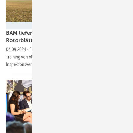
Bundesanstalt fuer Materialforschung u.-pruefung (BAM)
BAM liefert Referenzdaten für Inspektion von
Rotorblättern mit KI und
Thermografie
04.09.2024
-
Ein zehn Gigabyte großer Datensatz soll in Kürze zum
Training von Algorithmen zur Verfügung stehen, um das neue
Inspektionsverfahren in die Anwendung zu
bringen.