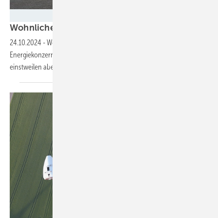
J. Lousberg / Vattenfall
Wohnliche Windkraft: My home is my
Nacelle
24.10.2024
-
Wo Tiny-Häuser stehen dürfen, bleibt zu klären.
Energiekonzern Vattenfall hat aus einer ausgedienten Windradgondel
einstweilen aber schonmal ein geniales Miniheim
recycelt.