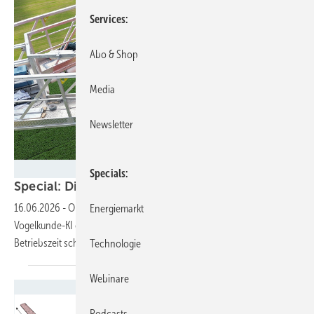
Services
Abo & Shop
Media
Newsletter
Biome Renewables
Specials
Special: Die
Windernte-Verbesserer
16.06.2026
-
Ob präzise Schallmessung, bessere Aerodynamik,
Energiemarkt
Vogelkunde-KI oder feinfühlige Rotorblattbolzen: Wie Technik mehr
Betriebszeit schenkt, und wer die Innovationen
vorantreibt.
Technologie
Webinare
Podcasts