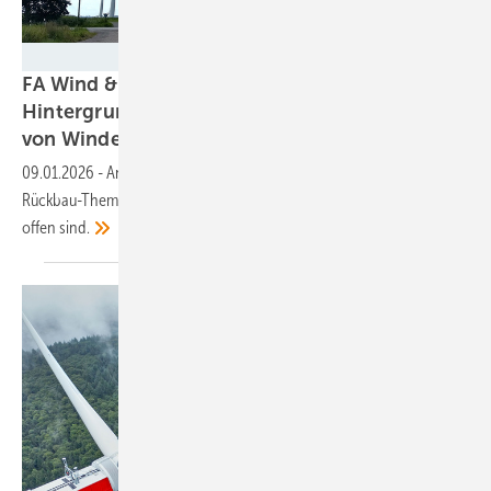
Katharina Wolf
FA Wind & Solar veröffentlicht
Hintergrundpapier zu Rückbau und Recycling
von
Windenergieanlagen
09.01.2026
-
Angesichts eines alternden Anlagenparks bekommen
Rückbau-Themen eine zunehmende Brisanz, zumal noch viele Fragen
offen
sind.