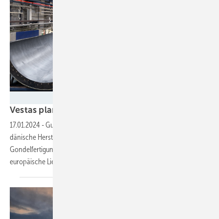
Vestas Wind Systems
Vestas plant zweite Offshore-Fabrik in
Polen
17.01.2024
-
Gute Arbeitskräfte, interessanter Windmarkt: Der
dänische Hersteller will in der Nähe einer bereits geplanten
Gondelfertigung eine Fabrik für Rotorblätter aufbauen und damit die
europäische Lieferkette
stärken.