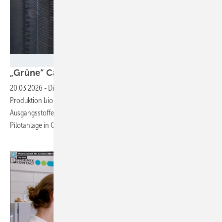
Fraunhofer IAP / Kristin Stein
„Grüne“ Carbonfasern aus der
Lausitz
20.03.2026
-
Die Carbon Lab Factory Lausitz soll künftig die
Produktion biobasierter Carbonfasern ermöglichen und so fossile
Ausgangsstoffe durch nachwachsende Rohstoffe ersetzen. Eine
Pilotanlage in Guben soll Ende 2029 in Betrieb
gehen.