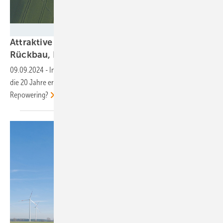
neowa
Attraktive Möglichkeiten für Weiterbetrieb,
Rückbau, Recycling und
Repowering
09.09.2024
-
In Deutschland haben viele Windturbinen inzwischen
die 20 Jahre erreicht. Wie geht es weiter? Wer hilft bei Rückbau und
Repowering?