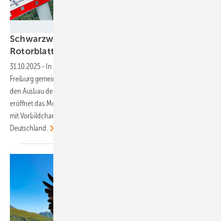
Jensen/ematec
Schwarzwald-Repowering mit
Rotorblatt-Traverse
31.10.2025
-
In Baden-Württemberg treibt die Ökostromgruppe
Freiburg gemeinsam mit Hightech-Partnern wie Ematec und Enercon
den Ausbau der Windenergie voran. Für Stadtwerke und Kommunen
eröffnet das Modell neue Beteiligungs- und Wertschöpfungswege –
mit Vorbildcharakter für die gesamte Energiewende in
Deutschland.