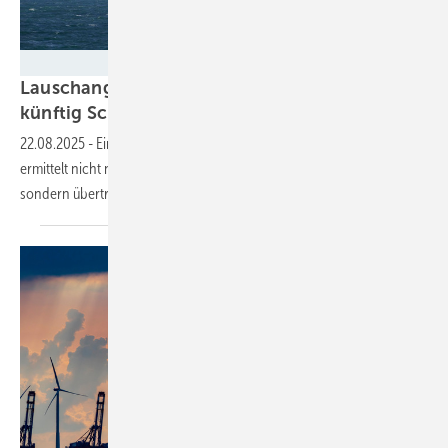
Fraunhofer IWES
Lauschangriff aufs Rotorblatt: So können
künftig Schäden aus der Ferne erkannt
werden
22.08.2025
-
Ein neues Verfahren von zwei Fraunhofer-Instituten
ermittelt nicht nur mögliche Probleme per Körperschallmessung,
sondern überträgt auch nur die auffälligen
Daten.