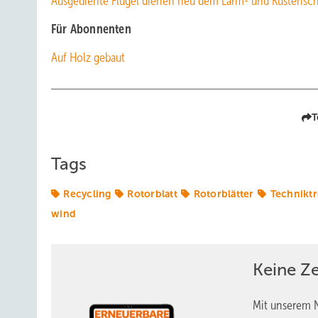
Ausgediente Flügel dienen neu dem Lärm- und Küstensc
Für Abonnenten
Auf Holz gebaut
T
Tags
Recycling
Rotorblatt
Rotorblätter
Technikt
wind
Keine Z
Mit unserem N