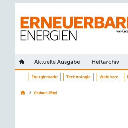
Springe
Springe
Springe
auf
auf
auf
Hauptinhalt
Hauptmenü
SiteSearch
Aktuelle Ausgabe
Heftarchiv
Energiemarkt
Technologie
Webinare
Onshore-Wind