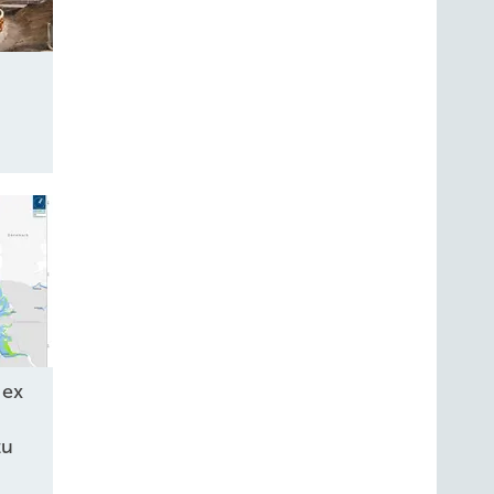
e
Nex
zu