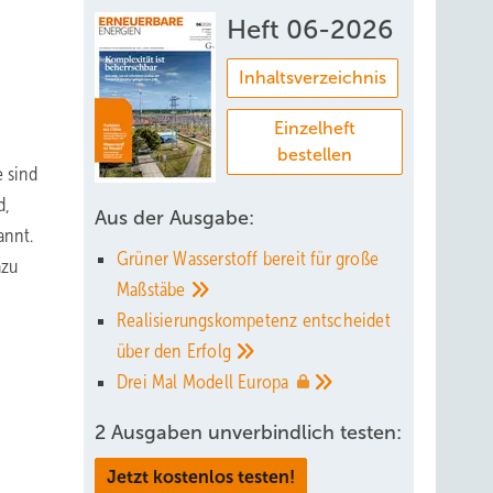
Heft 06-2026
Inhaltsverzeichnis
Einzelheft
bestellen
e sind
d,
Aus der Ausgabe:
annt.
Grüner Wasserstoff bereit für große
azu
Maßstäbe
Realisierungskompetenz entscheidet
über den
Erfolg
Drei Mal Modell
Europa
2 Ausgaben unverbindlich testen:
Jetzt kostenlos testen!