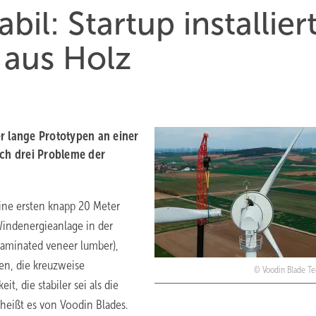
il: Startup installier
 aus Holz
r lange Prototypen an einer
ich drei Probleme der
ine ersten knapp 20 Meter
indenergieanlage in der
(laminated veneer lumber),
n, die kreuzweise
Voodin Blade T
t, die stabiler sei als die
heißt es von Voodin Blades.