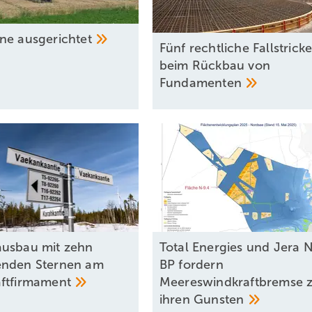
nne
ausgerichtet
026?
Fünf rechtliche Fallstrick
beim Rückbau von
Fundamenten
usbau mit zehn
Total Energies und Jera 
enden Sternen am
BP fordern
ftfirmament
Meereswindkraftbremse 
ihren
Gunsten