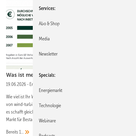
Services
Abo & Shop
Media
Newsletter
Was ist mein Windpark
wert?
Specials
19.06.2026
-
Erneuerbare Energien bei Google bevorzugen
Energiemarkt
Wie viel ist Ihr Windpark heute wert? Das neue Wertermittlungs-Tool
von wind-turbine.com liefert nicht nur belastbare Wertindikationen –
Technologie
es schafft gleichzeitig einen einzigartigen Einblick in den deutschen
Markt für Bestandsanlagen und Windparks.
Webinare
Bereits
1...
Podcasts