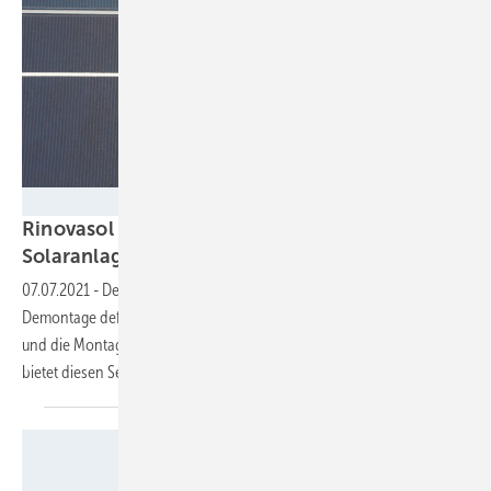
Velka Botička
Rinovasol bietet neuen Reparaturservice für
Solaranlagen
an
07.07.2021
-
Der neue Service von Rinovasol besteht aus der
Demontage defekter Solarmodule, dem Abtransport in die Werkstatt
und die Montage nach erfolgreicher Reparatur. Das Unternehmen
bietet diesen Service weltweit und kostenlos
an.