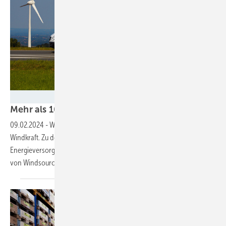
fotofuerst - Fotolia
Mehr als 100.000 verschiedene
Ersatzteile
09.02.2024
-
Windsouring.com bietet als Online-Plattform Teile für die
Windkraft. Zu den Kunden zählen Servicefirmen, Betreiber und
Energieversorger. Ein Interview mit Stefan Weber, Geschäftsführer
von
Windsourcing.com.