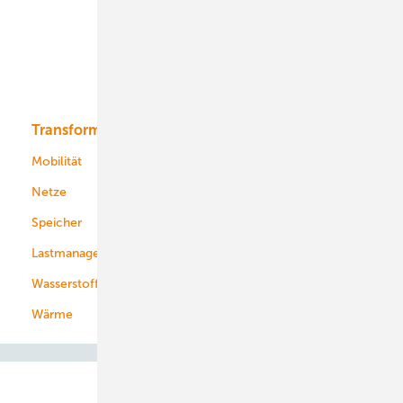
Offshore-Wind
Solar
Bioenergie
Transformation
Energieversorger
Service
Mobilität
Kommunen
Netze
Stadtwerke
Speicher
Energiekonzerne
Lastmanagement
Wasserstoff
Wärme