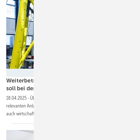
BAM
Weiterbetrieb oder Rückbau? Digitales Tool
soll bei der Entscheidung
helfen
18.04.2025
-
Über einen Digitalen Zwilling fließen sämtliche
relevanten Anlagendaten in das Tool ein und berücksichtigt dabei
auch wirtschaftliche
Fragen.