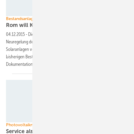
Envaris
Bestandsanlagen in Italien
Rom will Komponententausch
vereinfachen
04.12.2015
-
Die italienische Regierung hat einen Entwurf für eine
Neuregelung des Komponententauschs an bestehenden
Solaranlagen vorgelegt. Er sieht Vereinfachungen gegenüber den
bisherigen Bestimmungen vor. Vor allem die umfangreiche
Dokumentation soll
entfallen.
Grafik: NPD Solarbuzz
Photovoltaikmarkt in den USA
Service als weiteres
Geschäftsfeld