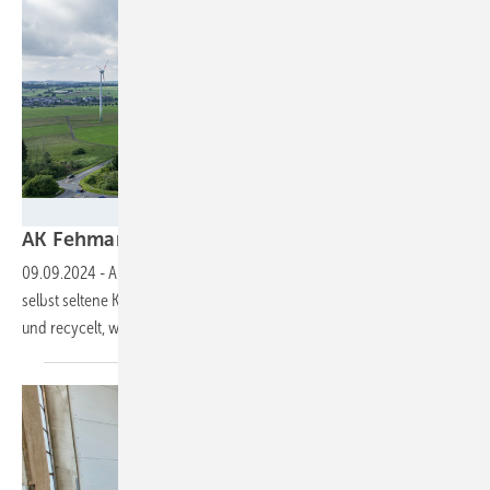
AK Fehmarn
AK Fehmarn: Königszapfentausch kein
Problem
09.09.2024
-
Andreas Kronfuß tauscht mit seiner Firma AK Fehmarn
selbst seltene Komponenten an Altanlagen, baut Windparks zurück
und recycelt, was möglich
ist.