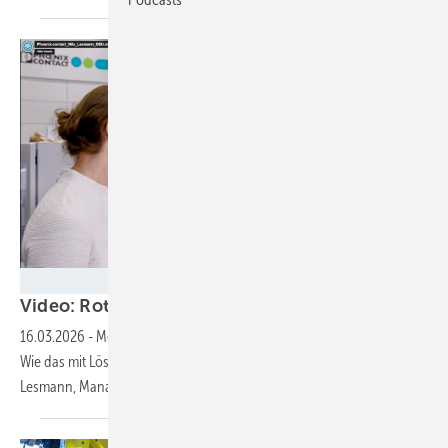
Silke Reents
Video: Rotorblattüberwachung sorgt für lange L
16.03.2026
-
Mehr Ertrag, weniger Schäden, längere Lebensdauer:
Wie das mit Lösungen von Phoenix Contact möglich ist, erklärt Nils
Lesmann, Manager Product Services
Energy.