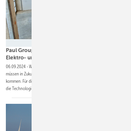
Paul Academy
Paul Group bietet Schulungen für Wartung von
Elektro- und Wasserstoff-Lkw
an
06.09.2024
-
Werkstattmitarbeiter in Speditionen und Unternehmen
müssen in Zukunft auch mit Elektro- und Wasserstoff-Lkw zurecht
kommen. Für die Wartung und Reparatur ist ein spezielles Wissen über
die Technologie
wichtig.