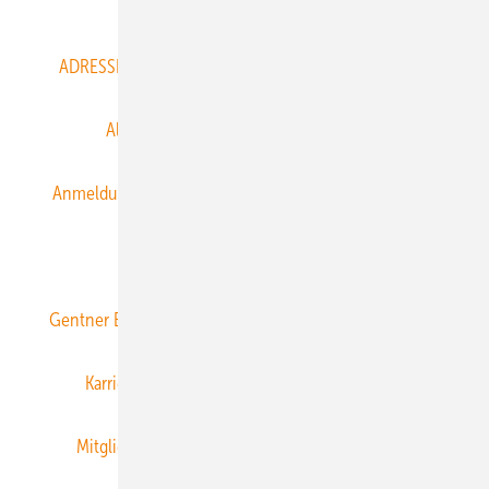
Abo- & Leserservice
ADRESSBUCH der WIND- und SOLARENERGIE
AGB
Alle Inhalte chronologisch
Anmelden
Anmeldung & Registrierung
Datenschutz
E-Paper
ERNEUERBARE ENERGIEN abonnieren
Gentner Energy Media
Gentner Verlag
Impressum
Karriere bei Gentner
Team
Mediaservice
Mitgliedschaften und Engagement
Newsletter