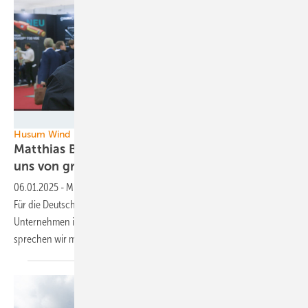
Silke Reents / TFV
Husum Wind
Matthias Brandt: Aus- und Fortbildung sind für
uns von größter
Wichtigkeit!
06.01.2025
-
Mitarbeitergewinnung, ihre Bindung und Qualifikation:
Für die Deutsche Windtechnik AG als international stark wachsendes
Unternehmen ist das aktuell die größte Herausforderung. Darüber
sprechen wir mit Vorstand Matthias
Brandt.