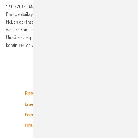
13.09.2012
-
Marktforscher haben festgestellt, dass die Anbieter von
Photovoltaiksystemen in den USA ihr Portfolio erweitert haben.
Neben der Installation von Anlagen sind es Serviceangebote und der
weitere Kontakt zu den Betreibern, die als neues Geschäftsfeld
Umsätze versprechen. Inzwischen wächst der Markt in den USA
kontinuierlich
weiter.
Unsere Themen
Energiemarkt
Technologie
Energierecht
Planung
Energiemärkte weltweit
Logistik
Finanzierung
Betrieb
Onshore-Wind