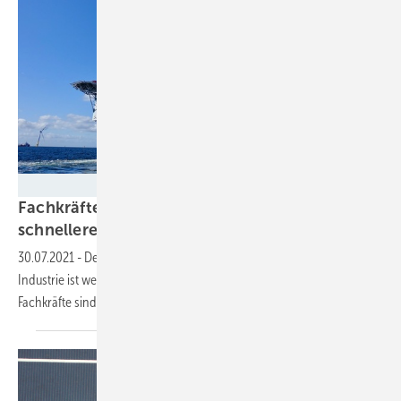
WAB
Fachkräftemangel auf dem Meer und
schnellere
Reparaturen
30.07.2021
-
Der Wertschöpfungskette der deutschen Offshore-
Industrie ist wegen des Ausbaustopps auf See löchrig geworden.
Fachkräfte sind Mangelware. Was ist zu
tun?