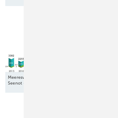
Meereswindkraftzubau blieb mit 9,3 Gigawatt in
Seenot –
letztmalig
Unsere Themen