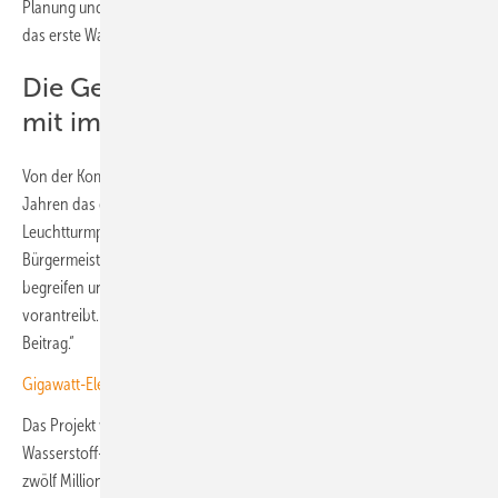
Planung und rund 13 Monate Bauzeit voraus. Es ist laut Abo Energy
das erste Wasserstoffprojekt der Unternehmensgeschichte.
Die Gemeinde war von Anfang an
mit im Boot
Von der Kommune gab es Unterstützung. „Als Abo Energy uns vor vier
Jahren das erste Mal kontaktiert hat, wollten wir bei diesem
Leuchtturmprojekt unbedingt dabei sein“, sagte Benjamin Tschesnok,
Bürgermeister der Stadt Hünfeld bei der Eröffnungsfeier. „Wir
begreifen uns als innovative Stadt, die die Energiewende mit
vorantreibt. Dazu leistet dieses Projekt einen wichtigen, regionalen
Beitrag.“
Gigawatt-Elektrolyseur-Fertigung öffnet in Erfurt
Das Projekt wurde im Rahmen des Nationalen Innovationsprogramms
Wasserstoff- und Brennstoffzellentechnologie (NIP) mit insgesamt
zwölf Millionen Euro durch das Bundesministerium für Digitales und