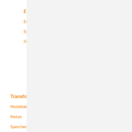
Energiemarkt
Technologie
Energierecht
Planung
Energiemärkte weltweit
Logistik
Finanzierung
Betrieb
Onshore-Wind
Offshore-Wind
Solar
Bioenergie
Transformation
Energieversorger
Service
Mobilität
Kommunen
Netze
Stadtwerke
Speicher
Energiekonzerne