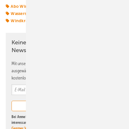
Abo Wind
Grüner Wasserstoff
Mobilität
Nordex
Wasserstoff
Wasserstoff-Tankstelle
Windenergie
Windkraftanlage
onshore-wind
Keine Zeit? Kein Problem mit dem ERE
Newsletter!
Mit unserem Newsletter erhalten Sie regelmäßig von uns
ausgewählte Informationen und Neuigkeiten, gebündelt und
kostenlos direkt ins Postfach.
Bei Anmeldung zu diesem Newsletter bin ich damit einverstanden, über
interessante Verlags- und Online-Angebote
der Marken der Alfons W.
Gentner Verlag GmbH & Co. KG
informiert zu werden. Diese