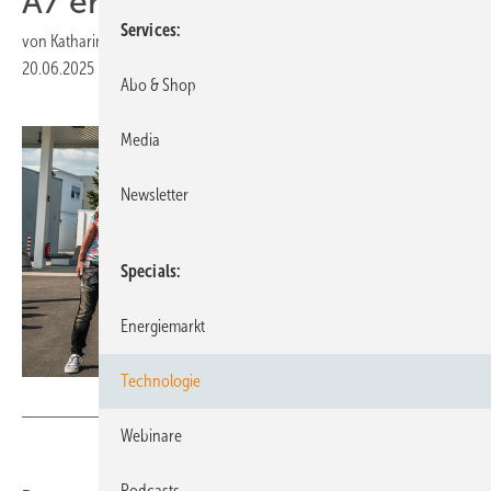
A7 eröffnet
Services
von
Katharina Wolf
20.06.2025
|
Druckvorschau
Abo & Shop
Media
Newsletter
Specials
Energiemarkt
Technologie
ABO Energy
Webinare
Podcasts