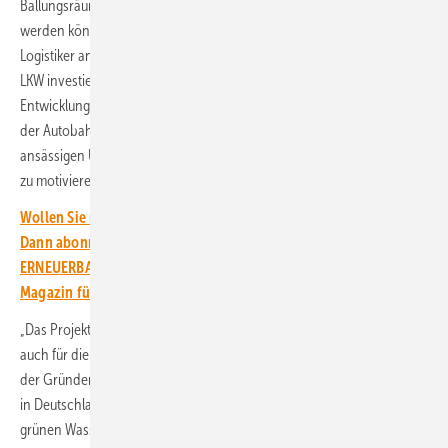
Ballungsräume per LKW an einem Tag (Hin- und Rückfahrt) erreicht
werden können. Wegen der zentralen Lage hätten sich hier viele
Logistiker angesiedelt, die in naher Zukunft in wasserstoffbetriebene
LKW investieren wollen, heißt auf der Unternehmens-Website. Die
Entwicklung einer Wasserstoffinfrastruktur in dieser Region, unweit
der Autobahnabfahrt Hünfeld Schlitz, sei der Grundstein, um die
ansässigen Unternehmen zur Anschaffung von Brennstoffzellen-LKW
zu motivieren.
Wollen Sie über die Energiewende auf dem Laufenden bleiben?
Dann abonnieren Sie einfach den kostenlosen Newsletter von
ERNEUERBARE ENERGIEN – dem größten verbandsunabhängigen
Magazin für erneuerbare Energien in Deutschland!
„Das Projekt markiert einen Meilenstein für unser Unternehmen, aber
auch für die Energiewende in Deutschland“, sagt Jochen Ahn, einer
der Gründer von Abo Energy. „Die Anlage ist in dieser Form einzigartig
in Deutschland und eines der ersten Projekte, das zertifizierten
grünen Wasserstoff erzeugt.“ Dem Erfolg gingen mehrere Jahre der