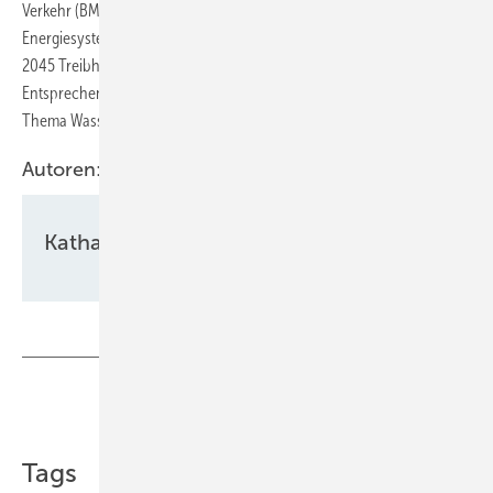
Verkehr (BMDV) gefördert. „Nur grüner Wasserstoff hilft uns, das
Energiesystem nachhaltig umzubauen und unser Ziel zu erreichen, bis
2045 Treibhausgasneutralität zu erreichen“, betonte Jochen Ahn.
Entsprechend wichtig sei es, dass die neue Bundesregierung beim
Thema Wasserstoff aufs Gaspedal drücke.
Autoren:
Katharina Wolf
Teilen
Link kopieren
Tags