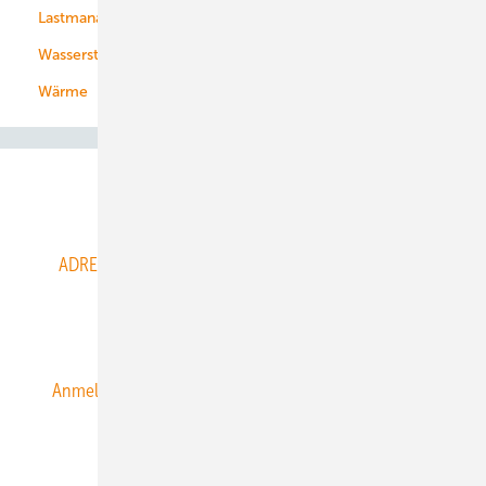
Lastmanagement
Wasserstoff
Wärme
Abo- & Leserservice
ADRESSBUCH der WIND- und SOLARENERGIE
AGB
Alle Inhalte chronologisch
Anmelden
Anmeldung & Registrierung
Datenschutz
E-Paper
ERNEUERBARE ENERGIEN abonnieren