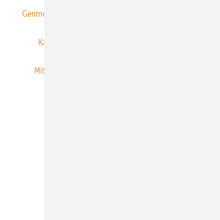
Gentner Energy Media
Gentner Verlag
Impressum
Karriere bei Gentner
Team
Mediaservice
Mitgliedschaften und Engagement
Newsletter
Privacy Manager
RSS-Feed
Veranstaltungen / Webinare
© 2026 ERNEUERBARE ENERGIEN