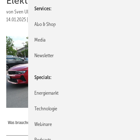
Elektromobilität
Services
von
Sven Ullrich
14.01.2025
|
Druckvorschau
Abo & Shop
Media
Newsletter
Specials
Energiemarkt
Technologie
Velka Botička
Was brauchen die Autohersteller, um weiterhin wettbewerbsfähig zu sein?
Webinare
Podcasts