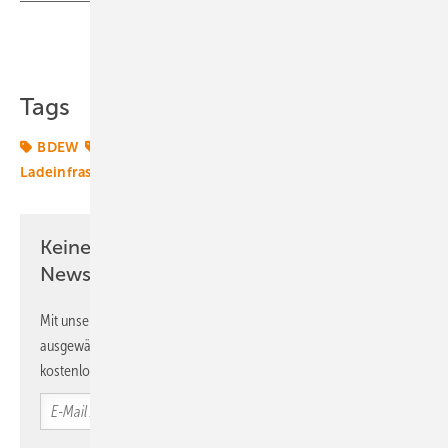
Teilen
Link kopieren
Tags
BDEW
E-Mobilität
Elektromobilität
Ladeinfrastruktur
Mobilität
Transformation
Keine Zeit? Kein Problem mit dem ERE
Newsletter!
Mit unserem Newsletter erhalten Sie regelmäßig von uns
ausgewählte Informationen und Neuigkeiten, gebündelt und
kostenlos direkt ins Postfach.