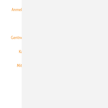
Anmeldung & Registrierung
Datenschutz
E-Paper
ERNEUERBARE ENERGIEN abonnieren
Gentner Energy Media
Gentner Verlag
Impressum
Karriere bei Gentner
Team
Mediaservice
Mitgliedschaften und Engagement
Newsletter
Privacy Manager
RSS-Feed
Veranstaltungen / Webinare
© 2026 ERNEUERBARE ENERGIEN