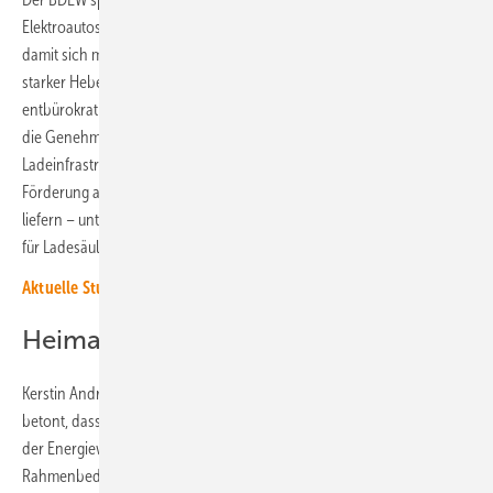
Elektroautos aus. Vielmehr könnten Steueranreize besser wirken,
damit sich mehr Menschen für ein Elektroauto entscheiden. Ein
starker Hebel ist auch der Ausbau der Ladeinfrastruktur. Diese müsse
entbürokratisiert werden. Es müsse die Flächenkulisse erweitert und
die Genehmigungspraxis entschlackt werden. Auch beim Ausbau der
Ladeinfrastruktur spricht sich der Verband gegen eine staatliche
Förderung aus. Hier könne der freie Wettbewerb schneller uns besser
liefern – unter anderem auch mit Blick auf die geeigneten Standorte
für Ladesäulen.
Aktuelle Studie: E-Autofahrer wollen überall laden können
Heimatmarkt stärken
Kerstin Andreae, Vorsitzende der BDEW-Hauptgeschäftsführung,
betont, dass sich die Unternehmen – sowohl der Automobil- als auch
der Energiewirtschaft – weiterhin auf die staatlichen
Rahmenbedingungen verlassen können müssen, die einen Hochlauf