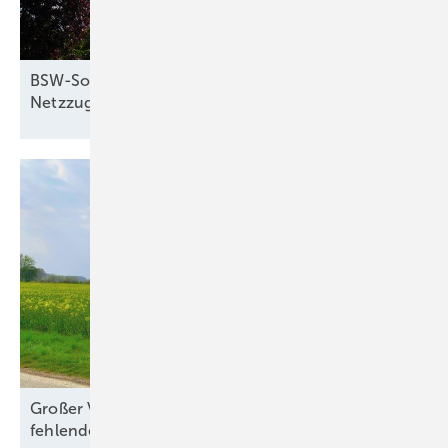
BSW-Solar: 4 Maßnahmen für besseren
Netzzugang von Photovoltaik und
Speichern
Großer Verbändeappell an Politik wegen
fehlendem
Netzausbau