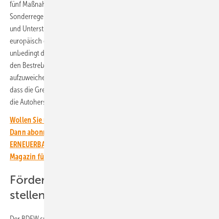
fünf Maßnahmen, wie das gelingen kann. So sollte auf deutsche
Sonderregeln verzichtet werden. Die Planung von Ladeinfrastruktur
und Unterstützungen für den Umstieg aufs Elektroauto muss
europäisch gedacht werden. Außerdem plädiert der BDEW dafür,
unbedingt die CO2-Flottengrenzwerte beizubehalten. Damit erteilt er
den Bestrebungen einiger politischer Parteien, diese Grenzwerte
aufzuweichen, eine klare Absage. Der Verband begründet dies damit,
dass die Grenzwerte derzeit die verlässlichste Rahmenbedingung für
die Autohersteller sind, um die Elektromobilität zu forcieren.
Wollen Sie über die Energiewende auf dem Laufenden bleiben?
Dann abonnieren Sie einfach den kostenlosen Newsletter von
ERNEUERBARE ENERGIEN – dem größten verbandsunabhängigen
Magazin für erneuerbare Energien in Deutschland!
Förderungen auf den Prüfstand
stellen
Der BDEW spricht sich auch gegen die Förderung des Kaufs von