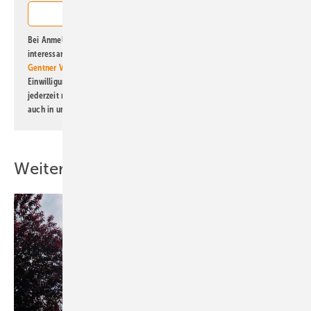
Bei Anmeldung zu diesem Newsletter bin ich damit einverstanden, über
interessante Verlags- und Online-Angebote
der Marken der Alfons W.
Gentner Verlag GmbH & Co. KG
informiert zu werden. Diese
Einwilligung kann ich jederzeit widerrufen und eine Abmeldung ist
jederzeit möglich. Informationen zum Umgang mit Daten finden Sie
auch in unserer
Datenschutzerklärung
.
Weitere Inhalte