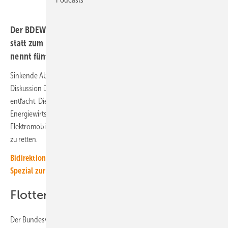
Der BDEW rät, die Elektromobilität weiter auszubauen
statt zum Verbrenner zurückzukehren. Der Verband
nennt fünf Punkte, um dies zu erreichen.
Sinkende Absatzzahlen und drohende Fabrikschließungen haben eine
Diskussion über die Wettbewerbsfähigkeit deutscher Autohersteller
entfacht. Diese Debatte spielt auch im Wahlkampf eine Rolle. Die
Energiewirtschaft ist sich einig: Der weitere Hochlauf der
Elektromobilität ist ein Hebel, um den Automobilstandort Deutschland
zu retten.
Bidirektional Laden und Firmenflotten elektrifizieren: Unser
Spezial zur Elektromobilität
Flottengrenzwerte beibehalten
Der Bundesverband der Energie- und Wasserwirtschaft (BDEW) nennt