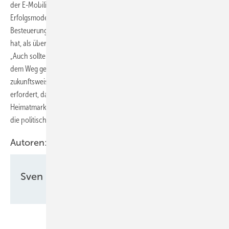
der E-Mobilität unterstützen. „Wir sollten uns eher an einem
Erfolgsmodell wie Norwegen orientieren, das über die gezielte
Besteuerung die Attraktivität von E-Fahrzeugen nachhaltig gestärkt
hat, als über neue Förderung zu diskutieren“, sagt Kerstin Andreae.
„Auch sollten noch verbliebene Hürden beim Ladesäulenausbau aus
dem Weg geräumt werden. Der Politik muss klar sein: Die Entwicklung
zukunftsweisender Elektromobilitätsprodukte in Deutschland
erfordert, dass wir mehr für Elektromobilität tun. Ein starker
Heimatmarkt ist die beste Standortpolitik. Das muss der Leitfaden für
die politischen Rahmenbedingungen sein“, erklärt sie.
Autoren:
Sven Ullrich