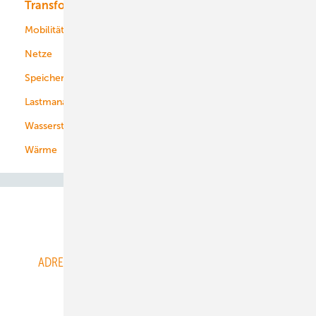
Transformation
Energieversorger
Service
Mobilität
Kommunen
Netze
Stadtwerke
Speicher
Energiekonzerne
Lastmanagement
Wasserstoff
Wärme
Abo- & Leserservice
ADRESSBUCH der WIND- und SOLARENERGIE
AGB
Alle Inhalte chronologisch
Anmelden