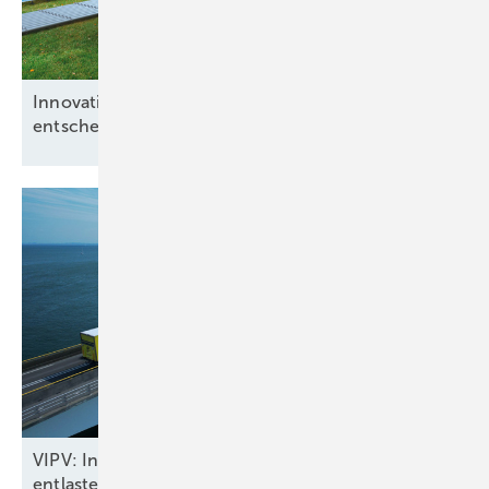
Innovative Konzepte bei Hybridparks
entscheidend
VIPV: In Fahrzeugen integrierte Solarmodule
entlasten das
Stromnetz