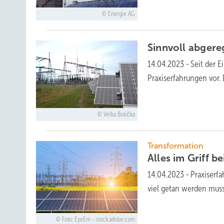
Energie AG
Sinnvoll
abgere
14.04.2023
-
Seit der 
Praxiserfahrungen vor. 
Velka Botička
Transformation
Alles im Griff 
14.04.2023
-
Praxiserf
viel getan werden
muss
Foto: EyeEm - stock.adobe.com