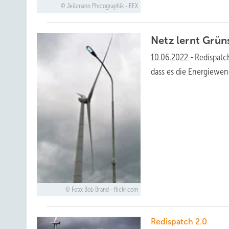
Jeibmann Photographik - EEX
Netz lernt Grü
10.06.2022
-
Redispatch
dass es die Energiewend
Foto: Bob Brand - flickr.com
Redispatch 2.0