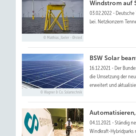
Windstrom auf Se
03.02.2022
-
Deutsche 
bei. Netzkonzern Tenn
Matthias_Ibeler - Ørsted
BSW Solar bean
16.12.2021
-
Der Bundes
die Umsetzung der neu
erweitert und
aktualisie
Wagner & Co. Solartechnik
Automatisieren, 
04.11.2021
-
Ständig n
Windkraft-Hybridparks 