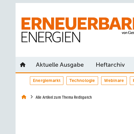
Springe
Springe
Springe
auf
auf
auf
Hauptinhalt
Hauptmenü
SiteSearch
Aktuelle Ausgabe
Heftarchiv
Energiemarkt
Technologie
Webinare
Alle Artikel zum Thema Redispatch