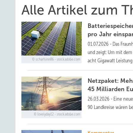
Alle Artikel zum 
Batteriespeiche
pro Jahr
einspa
01.07.2026
-
Das Fraunh
und zeigt: Um mit dem 
scharfsinn86 - stock.adobe.com
acht Gigawatt Leistun
Netzpaket: Meh
45 Milliarden Eu
26.03.2026
-
Eine neue
90 Landkreise wären b
lovelyday12 - stock.adobe.com
Kommentar