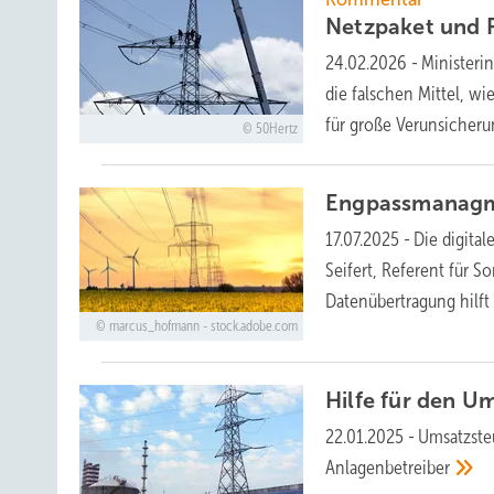
Netzpaket und R
24.02.2026
-
Ministeri
die falschen Mittel, wi
für große
Verunsicheru
50Hertz
Engpassmanagme
17.07.2025
-
Die digita
Seifert, Referent für S
Datenübertragung hilf
marcus_hofmann - stock.adobe.com
Hilfe für den 
22.01.2025
-
Umsatzste
Anlagenbetreiber