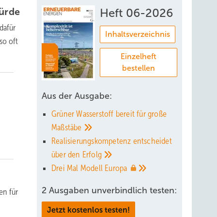
ürde
Heft 06-2026
dafür
Inhaltsverzeichnis
so oft
Einzelheft
bestellen
Aus der Ausgabe:
Grüner Wasserstoff bereit für große
Maßstäbe
Realisierungskompetenz entscheidet
über den
Erfolg
Drei Mal Modell
Europa
2 Ausgaben unverbindlich testen:
en für
Jetzt kostenlos testen!