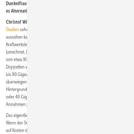
Dunkelflauten. Ist dieser massive Ausbau notwendig – oder gäbe
es Alternativen?
Christof Wittwer:
Am Fraunhofer ISE haben wir mit den
REMod-
Studien
sehr detailliert untersucht, wie ein künftiges Energiesystem
aussehen kann. Darin werden die erforderlichen steuerbaren
Kraftwerksleistungen auf Basis volkswirtschaftlich optimaler Pfade
berechnet. Die Ergebnisse zeigen: Bei einem Bruttostromverbrauch
von etwa 900 bis 1.100 Terawattstunden pro Jahr – also etwa dem
Doppelten von heute – werden im Endausbau bis 2045 tatsächlich 80
bis 90 Gigawatt steuerbare Kraftwerksleistung benötigt –
überwiegend Gas- oder Wasserstoffkraftwerke. Vor diesem
Hintergrund sind die aktuell diskutierten Größenordnungen von 20
oder 40 Gigawatt durchaus konsistent mit den wissenschaftlichen
Annahmen zu künftigen Backup-Leistungen.
Das eigentliche Problem der aktuellen Debatte liegt jedoch woanders:
Wenn der Staat gezielt Kapazitätsmärkte schafft und neue Kraftwerke
auf Kosten der Steuerzahler finanziert, geraten alternative