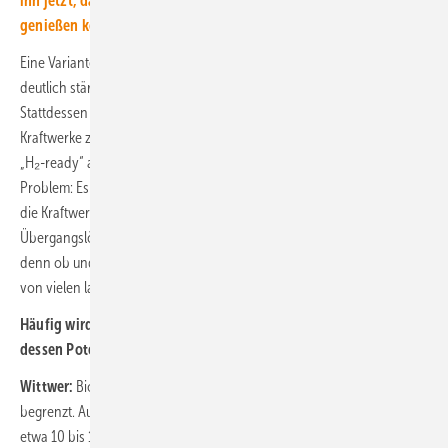
ihn jetzt, damit Sie immer die neuesten Podcasts und Videos
genießen können.
Eine Variante mit weniger Wettbewerbsverzerrung wäre gewesen,
deutlich stärkere Signale in Richtung Wasserstoff zu setzen.
Stattdessen hat man sich bewusst für den Weg entschieden, neue
Kraftwerke zunächst mit fossilem Gas zu betreiben und sie lediglich als
„H₂-ready“ auszuweisen. Damit landet man im klassischen Henne-Ei-
Problem: Es gibt noch nicht genug grünen Wasserstoff, also können
die Kraftwerke auch nicht damit betrieben werden. Diese
Übergangslösung mag pragmatisch erscheinen, birgt aber Risiken –
denn ob und wie schnell die Umstellung auf Wasserstoff gelingt, hängt
von vielen langfristigen Rahmenbedingungen ab.
Häufig wird auch auf Biogas als Lösung verwiesen. Wie groß ist
dessen Potenzial?
Wittwer:
Biogas kann einen Beitrag leisten, aber das Potenzial ist
begrenzt. Aus den Szenarien wissen wir, dass Biomasse langfristig
etwa 10 bis 15 Prozent des Energiebedarfs decken kann. Das ist