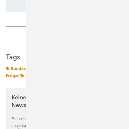
Teilen
Link kopieren
Tags
Bundespolitik
Energiemarkt
Energierecht
Erdgas
Kohleausstieg
Netzausbau
Keine Zeit? Kein Problem mit dem ERE
Newsletter!
Mit unserem Newsletter erhalten Sie regelmäßig von uns
ausgewählte Informationen und Neuigkeiten, gebündelt und