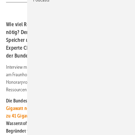
Wie viel Reserve ist für ein klimaneutrales Stromsystem
nötig? Der massive Ausbau von Gaskraftwerken droht
Speicher und Flexibilität auszubremsen. Fraunhofer-
Experte Christof Wittwer ordnet die Kraftwerksstrategie
der Bundesregierung ein.
Interview mit Christof Wittwer, Geschäftsfeldleiter Systemintegration
am Fraunhofer-Institut für Solare Energiesysteme ISE in Freiburg und
Honorarprofessor an der Fakultät für Umwelt und Natürliche
Ressourcen der Universität Freiburg.
Die Bundesregierung plant in einer
ersten Ausbaustufe zwölf
Gigawatt neue Gaskraftwerke, perspektivisch ist sogar von bis
zu 41 Gigawatt Kraftwerksleistung die Rede
–
Wasserstofffähigkeit spielt dabei nur am Rande eine Rolle.
Begründet wird das mit der Absicherung gegen sogenannte