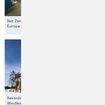
Net Zero Industry und Industrial Accelerator Acts:
Europa stärkt
Seewindkraftindustrie
Rekordausbau mit zehn aufgehenden Sternen am
Windkraftfirmament