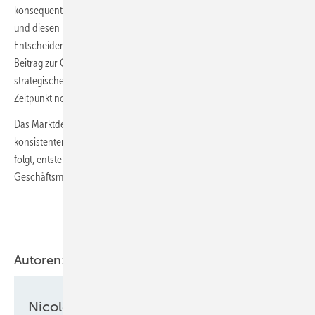
konsequent entlang der volkswirtschaftlichen Gesamtkosten planen
und diesen Rahmen als Leitbild für Regulierung und Politik nutzen.
Entscheidend sind belastbare Mengengerüste und der nachweisliche
Beitrag zur CO₂-Minderung. Darauf aufbauend braucht es eine
strategische Entscheidung, welche Technologien zu welchem
Zeitpunkt notwendig sind – ohne sie gegeneinander auszuspielen.
Das Marktdesign ist ohne Zweifel anspruchsvoll. Aber mit einem
konsistenten Strategie- und Entwicklungsplan, dem man konsequent
folgt, entstehen für alle Flexibilitätsanbieter tragfähige
Geschäftsmodelle. In dieser Hinsicht bin ich optimistisch.
Autoren:
Nicole Weinhold