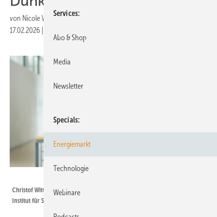
Dunkelflaute?
Services
von
Nicole Weinhold
17.02.2026
|
Druckvorschau
Abo & Shop
Media
Newsletter
Specials
Energiemarkt
Technologie
Fraunhofer ISE / Foto: Bernd Schumacher
Christof Wittwer, Geschäftsfeldleiter Systemintegration am Fraunhofer-
Webinare
Institut für Solare Energiesysteme ISE in Freiburg
Podcasts