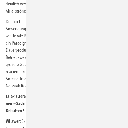
deutlich weniger, als oft angenommen wird – selbst wenn man
Abfallströme mit einbezieht.
Dennoch halte ich dezentrale Biogas- und KWK-Anlagen für gewisse
Anwendungen für sehr sinnvoll. Sie erhöhen die Resilienz vor Ort,
weil lokale Ressourcen genutzt werden können. Wichtig ist allerdings
ein Paradigmenwechsel: Weg von der wärmegeführten
Dauerproduktion, hin zu einer stromgeführten, flexiblen
Betriebsweise. Dafür müssen die Anlagen leistungsfähiger werden,
größere Gasspeicher bekommen und gezielt auf Netzbedarfe
reagieren können. Das erfordert Investitionen – und entsprechende
Anreize. In dieser Form können Biogasanlagen sinnvoll zur
Netzstabilisierung beitragen.
Es existieren Beschwerden gegen absehbare Subventionen für
neue Gaskraftwerke. Geht es hier um zwei unterschiedliche
Debatten?
Wittwer:
Ja, das sind tatsächlich zwei Ebenen. Mit Schwarm- oder