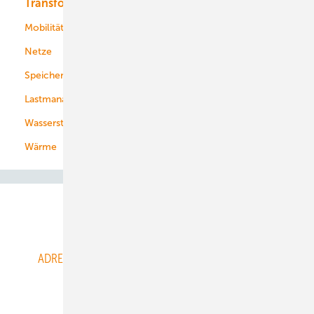
Transformation
Energieversorger
Service
Mobilität
Kommunen
Netze
Stadtwerke
Speicher
Energiekonzerne
Lastmanagement
Wasserstoff
Wärme
Abo- & Leserservice
ADRESSBUCH der WIND- und SOLARENERGIE
AGB
Alle Inhalte chronologisch
Anmelden