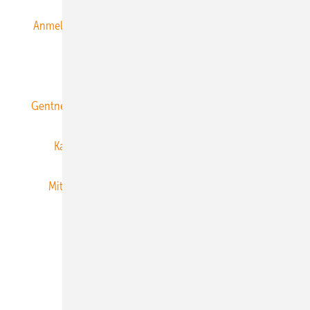
Anmeldung & Registrierung
Datenschutz
E-Paper
ERNEUERBARE ENERGIEN abonnieren
Gentner Energy Media
Gentner Verlag
Impressum
Karriere bei Gentner
Team
Mediaservice
Mitgliedschaften und Engagement
Newsletter
Privacy Manager
RSS-Feed
Veranstaltungen / Webinare
© 2026 ERNEUERBARE ENERGIEN