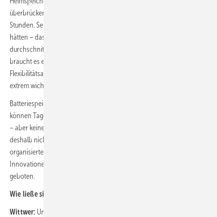
Heimspeichern allein lassen sich keine mehrtägigen Dunkelflauten
überbrücken. Eine typische Dunkelflaute im Januar dauert 72-120
Stunden. Selbst wenn wir 50 Millionen Heimspeicher mit je 10 kWh
hätten – das sind 500 GWh Kapazität – wäre das bei einer
durchschnittlichen Last von 80 GW in wenigen Stunden leer. Dafür
braucht es echte Backup-Kapazitäten. Gleichzeitig sind
Flexibilitätsanbieter und Speicher im sogenannten Arbitragegeschäft
extrem wichtig und wirtschaftlich attraktiv.
Batteriespeicher, erneuerbare Energien und flexible Verbraucher
können Tages- und teilweise auch Wochenunterschiede ausgleichen
– aber keine längeren Dunkelflauten. Die entscheidende Frage ist
deshalb nicht „entweder oder“, sondern: Verzerrt der staatlich
organisierte Kapazitätsausbau den Wettbewerb und behindert er
Innovationen bei neuen Flexibilitätslösungen? Hier ist große Vorsicht
geboten.
Wie ließe sich dieses Spannungsfeld auflösen?
Wittwer:
Unser Ansatz am Fraunhofer ISE ist klar: Wir müssen