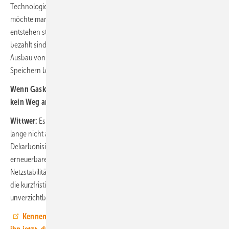
Technologien wie Batteriespeicher ins Hintertreffen. Einerseits
möchte man neue Marktteilnehmer profitabel machen, andererseits
entstehen staatlich vorfinanzierte Konkurrenzkapazitäten, die bereits
bezahlt sind. Die zentrale Frage ist daher, ob ein zu großzügiger
Ausbau von Gaskraftwerken den dringend benötigten Ausbau von
Speichern behindert.
Wenn Gaskraftwerke als Backup gebraucht werden, führt also
kein Weg an ihnen vorbei?
Wittwer:
Es ist vor allem eine Frage der Reihenfolge. Wir sind noch
lange nicht am Ende der Energiewende, und der wichtigste Hebel für
Dekarbonisierung ist weiterhin der konsequente Ausbau der
erneuerbaren Energien. Alles muss darauf ausgerichtet sein, dass die
Netzstabilität nicht zum Hemmnis für Wind- und Solarenergie wird. Für
die kurzfristige Flexibilität im Tagesverlauf sind Batteriespeicher dabei
unverzichtbar.
Kennen Sie schon unseren Youtube-Kanal? Abonnieren Sie