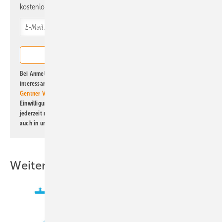
kostenlos direkt ins Postfach.
Bei Anmeldung zu diesem Newsletter bin ich damit einverstanden, über
interessante Verlags- und Online-Angebote
der Marken der Alfons W.
Gentner Verlag GmbH & Co. KG
informiert zu werden. Diese
Einwilligung kann ich jederzeit widerrufen und eine Abmeldung ist
jederzeit möglich. Informationen zum Umgang mit Daten finden Sie
auch in unserer
Datenschutzerklärung
.
Weitere Inhalte