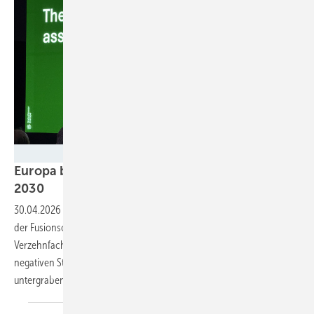
Nicole Weinhold
Europa braucht achtfache Speicherleistung bis
2030
30.04.2026
-
Solarpower-Europe-Analyst Antonio Arrueba fordert auf
der Fusionsolar-9.0-Premiere von Huawei in Frankfurt eine
Verzehnfachung der Batteriekapazität bis 2030 – und warnt vor
negativen Strompreisen, die das Geschäftsmodell der Photovoltaik
untergraben.