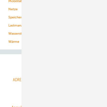
Mobilität
Kommunen
Netze
Stadtwerke
Speicher
Energiekonzerne
Lastmanagement
Wasserstoff
Wärme
Abo- & Leserservice
ADRESSBUCH der WIND- und SOLARENERGIE
AGB
Alle Inhalte chronologisch
Anmelden