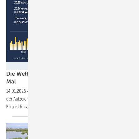
C3S / ECMWF
Die Welt reißt das 1,5-Grad-Ziel – zum dritten
Mal
14.01.2026
-
Die Jahre 2023 bis 2025 waren die wärmsten seit Beginn
der Aufzeichnung: Die globale Temperatur steigt, während
Klimaschutz weltweit unter Druck
gerät.