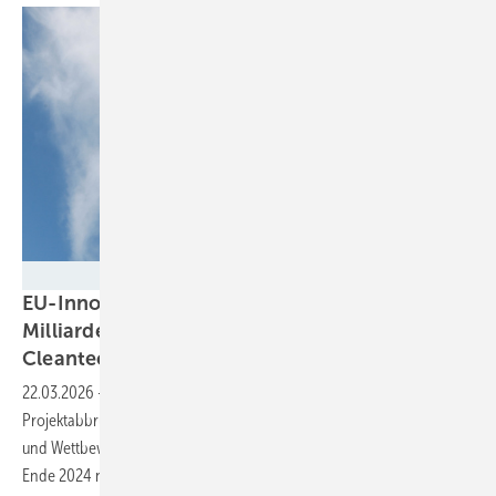
Milen Lesemann - stock.adobe.com
EU-Innovationsfonds in der Kritik:
Milliardenprogramm bremst Europas
Cleantech-Zukunft
aus
22.03.2026
-
Rechnungshof warnt: Langsame Mittelvergabe,
Projektabbrüche und strategische Schwächen gefährden Klimaziele
und Wettbewerbsfähigkeit. Von 208 bewilligten Projekten konnten bis
Ende 2024 nur fünf konkrete Emissionsreduktionen
vorweisen.