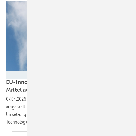
Milen Lesemann - stock.adobe.com
EU-Innovationsfonds zahlt nur ein Prozent der
Mittel
aus
07.04.2026
-
Fünf Jahre nach Start wurden erst 332 Millionen Euro
ausgezahlt. Der Europäische Rechnungshof kritisiert langsame
Umsetzung und Projektverzögerungen bei der Förderung sauberer
Technologien.