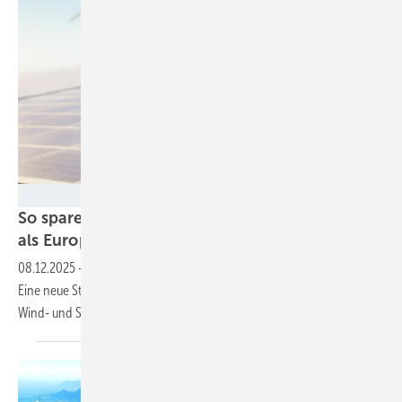
Sabrina - stock.adobe.com
So sparen wir 1,6 Billionen Euro: Erneuerbare
als Europas
Überlebensstrategie
08.12.2025
-
Europa kann bis 2050 über 1,6 Billionen Euro sparen:
Eine neue Studie zeigt, warum nur ein Energiesystem auf Basis von
Wind- und Solarenergie wirklich zukunftsfähig
ist.