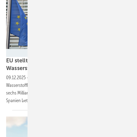
Velka Botička
EU stellt fast sechs Milliarden Euro für
Wasserstoffprojekte
bereit
09.12.2025
-
Mit der dritten Auktion der Europäischen
Wasserstoffbank und dem Innovationsfonds 2025 stellt die EU bis zu
sechs Milliarden Euro für Wasserstoffprojekte bereit. Deutschland und
Spanien beteiligen sich mit zusätzlichen nationalen
Mitteln.