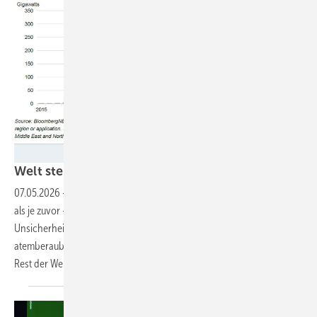
BNEF
Welt steuert auf Terawatt-Speicherkapazität
zu
07.05.2026
-
Der globale Markt für Energiespeicher wächst schneller
als je zuvor – und trotzt selbst geopolitischen Krisen und politischen
Unsicherheiten. Vor allem China treibt die Entwicklung mit
atemberaubendem Tempo voran und setzt neue Maßstäbe für den
Rest der
Welt.