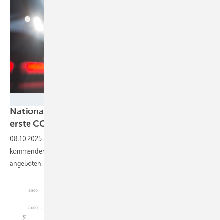
Adobe.stock.com
Nationaler Emissionshandel: 2026 beginnen
erste
CO₂-Versteigerungen
08.10.2025
-
CO₂-Zertifikate für Treibstoff und Heizmitteln werden im
kommenden Jahr an der EEX in einer Auktion mit fixem Preiskorridor
angeboten. Doch das ist nur ein
Zwischenschritt.