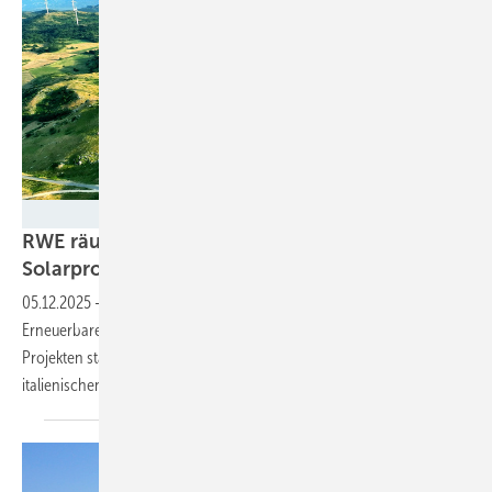
RWE
RWE räumt in Italien ab: Vier neue Wind- und
Solarprojekte sichern sich
Millionenförderung!
05.12.2025
-
Der Energieriese RWE hat in der neuesten italienischen
Erneuerbaren-Ausschreibung groß abgeräumt. Mit vier neuen
Projekten stärkt das Unternehmen seine Spitzenposition im
italienischen Markt für Wind- und
Solarenergie.