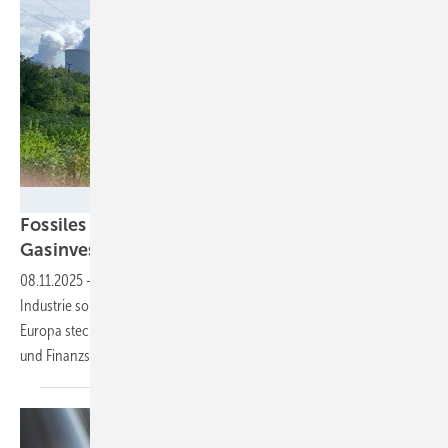
Nicole Weinhold
Fossiles Fieber in Europa – wie Öl- und
Gasinvestitionen den Klimaschutz
ausbremsen
08.11.2025
-
Trotz internationaler Klimaziele expandiert die fossile
Industrie so stark wie seit Jahren nicht mehr. Auch Deutschland und
Europa stecken tief in teuren Gasprojekten, während Kritik an Politik
und Finanzsektor
wächst.