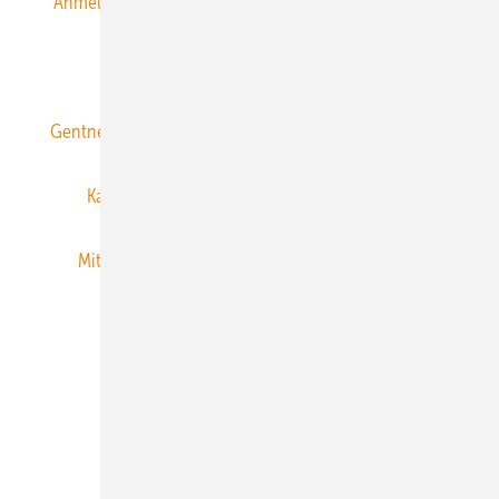
Anmeldung & Registrierung
Datenschutz
E-Paper
ERNEUERBARE ENERGIEN abonnieren
Gentner Energy Media
Gentner Verlag
Impressum
Karriere bei Gentner
Team
Mediaservice
Mitgliedschaften und Engagement
Newsletter
Privacy Manager
RSS-Feed
Veranstaltungen / Webinare
© 2026 ERNEUERBARE ENERGIEN