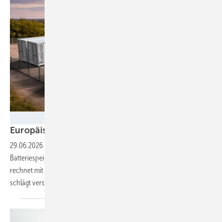
Intilion
Europäischer Speichermarkt wächst
weiter
29.06.2026
-
Im vergangenen Jahr ist die Nachfrage nach
Batteriespeichern um fast die Hälfte gewachsen. Solarpower Europe
rechnet mit einem weiteren Wachstum in den nächsten Jahren und
schlägt verschiedene Unterstützungsinstrumente
vor.