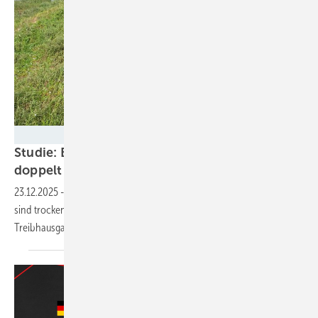
John Couwenberg
Studie: Europaweite Moor-Emissionen sind
doppelt so hoch wie
geschätzt
23.12.2025
-
Datenlücken sorgten für zu niedrige Meldungen, dabei
sind trockengelegte Moore für fast sieben Prozent der EU-
Treibhausgasemissionen
verantwortlich.