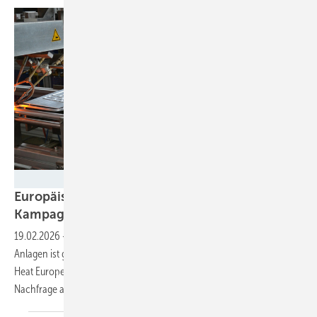
Velka Botička
Europäischer Solarthermie-Verband startet
Kampagne für lokale
Produkte
19.02.2026
-
Die Produktionsbasis in der EU für solarthermische
Anlagen ist groß. Mit einer neuen Kommunikationskampagne will Solar
Heat Europe die Aufmerksamkeit auf diese Tatsache lenken und die
Nachfrage
ankurbeln.