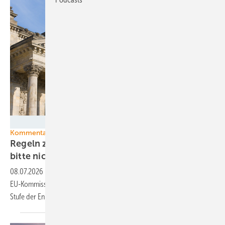
Andrew Buckin - stock.adobe.com
Kommentar
Regeln zu China und Versorgungssicherheit –
bitte nicht ohne
EEG!
08.07.2026
-
Mit Symbolpolitik folgen die Bundesregierung und die
EU-Kommission einer Vermeidungsstrategie. Sie wagen die nächste
Stufe der Energiewende
nicht.