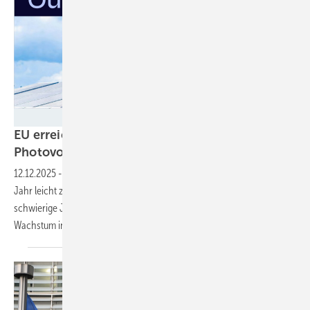
SPE/EnBW/Uli Deck
EU erreicht selbst gestecktes Ausbauziel für
Photovoltaik –
noch
12.12.2025
-
Der Ausbau der Photovoltaik in der EU wird in diesem
Jahr leicht zurückgehen. Die aktuelle Marktanalyse prognostiziert drei
schwierige Jahre für die Solarbranche. Doch dann ist wieder
Wachstum in
Sicht.