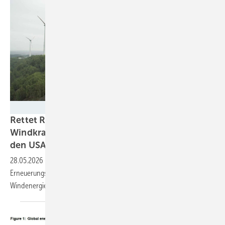
Stadtwerke Osnabrück
Rettet Repowering-Schwenk den EU-
Windkraftkurs und die KI-Stromversorgung in
den
USA?
28.05.2026
-
Studie: Durch eine konsequente Windpark-
Erneuerungskampagne ließen sich die 2030-Ziele des
Windenergieausbaus in Europa und USA noch
erreichen.