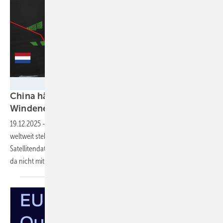
DLR (CC BY-NC-ND 3.0)
China hängt Europa bei der Offshore-
Windenergie
ab
19.12.2025
-
Neue Zahlen des DLR: Von den 15.100 Offshore-Anlagen
weltweit stehen 7676 in China, ermittelte das Forschungsinstitut per
Satellitendaten. Die Europäische Union und Großbritannien können
da nicht
mithalten.