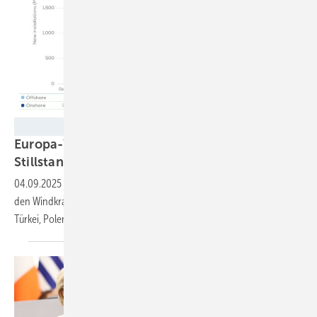
WindEurope
Europa-Windparkbau auf Vorjahresniveau –
Stillstand in Frankreich und
Schweden
04.09.2025
-
Nur wenige Länder in Europa haben im ersten Halbjahr
den Windkraftzubau klar beschleunigt, nach Deutschland auch die
Türkei, Polen und
Finnland.