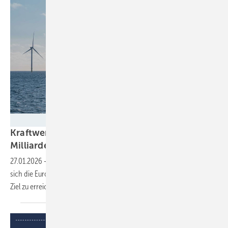
Ørsted
Kraftwerk Nordsee: Windbranche will 9,5
Milliarden Euro
investieren
27.01.2026
-
Der Nordsee-Gipfel zeigt: In unruhigen Zeiten besinnen
sich die Europäer auf einheimische Energiequellen. Um das 300-GW-
Ziel zu erreichen, soll verstärkt international kooperiert
werden.