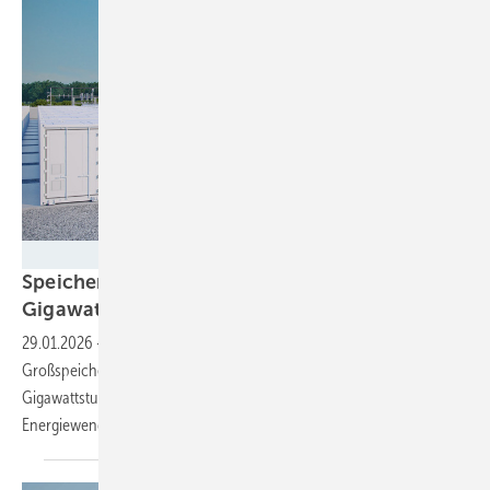
Fluence/Lichtblick
Speichermarkt 2025: Europa installiert 27,1
Gigawattstunden neue
Batteriekapazität
29.01.2026
-
Der gute Zubau wurde vor allem von den vielen
Großspeicherprojekten angetrieben. Inzwischen sind 77,3
Gigawattstunden Speicherkapazität installiert. Doch das reicht für die
Energiewende längst nicht
aus.