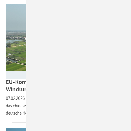
Goldwind
EU-Kommission geht gegen
Windturbinenbauer Goldwind und Vensys
vor
07.02.2026
-
Die Chefbehörde der Europäischen Union geht gegen
das chinesische Windturbinen-Unternehmen vor, dem auch der
deutsche Hersteller Vensys
gehört.