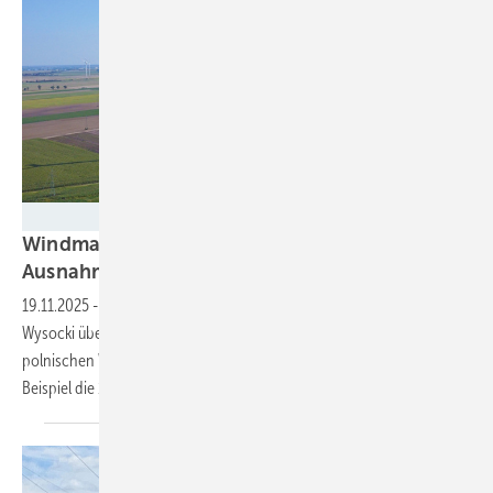
RWE
Windmarkt Polen: 10H-Regel weiter mit
Ausnahmen bis 700
Meter
19.11.2025
-
Die Rechtsanwälte Henning von Zanthier und Jakub
Wysocki über die Herausforderungen und Chancen auf dem
polnischen Windmarkt. Viele Themen erinnern an Deutschland, zum
Beispiel die
10H-Regelung.