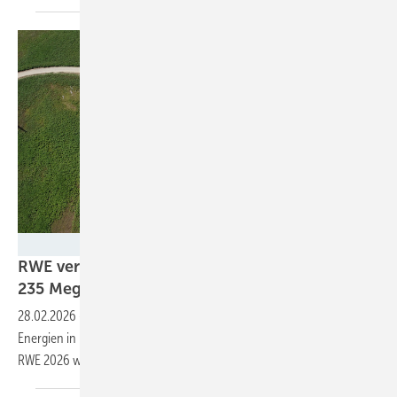
RWE
RWE verdoppelt Kapazität im Bau in Italien auf
235
Megawatt
28.02.2026
-
Der Energiekonzern treibt den Ausbau erneuerbarer
Energien in Italien voran. Nach 112 Megawatt im Jahr 2025 startete
RWE 2026 weitere 123 Megawatt an Wind- und
Solarprojekten.