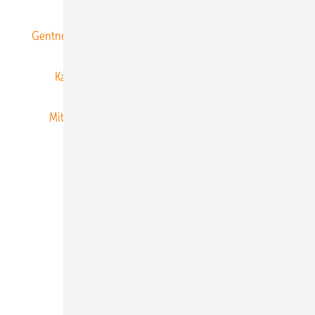
Gentner Energy Media
Gentner Verlag
Impressum
Karriere bei Gentner
Team
Mediaservice
Mitgliedschaften und Engagement
Newsletter
Privacy Manager
RSS-Feed
Veranstaltungen / Webinare
© 2026 ERNEUERBARE ENERGIEN