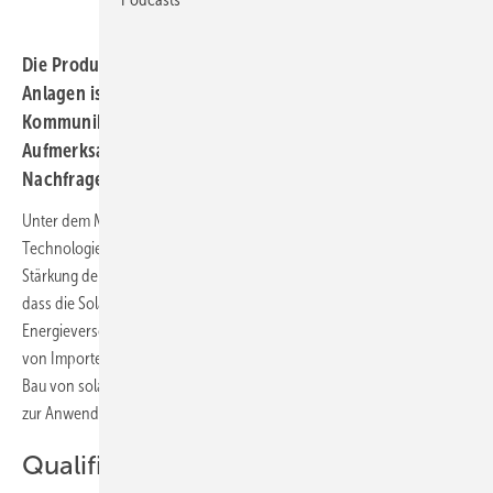
Die Produktionsbasis in der EU für solarthermische
Anlagen ist groß. Mit einer neuen
Kommunikationskampagne will Solar Heat Europe die
Aufmerksamkeit auf diese Tatsache lenken und die
Nachfrage ankurbeln.
Unter dem Motto „Solarthermie – eine in Europa hergestellte saubere
Technologie“ startet Solar Heat Europe eine neue Kampagne zur
Stärkung der europäischen Produktion. Der Verband verweist darauf,
dass die Solarthermie eine tragende Säule der europäischen
Energieversorgung der Zukunft ist. Mit Blick auf die Unabhängigkeit
von Importen und die industrielle Wettbewerbsfähigkeit müssen beim
Bau von solarthermischen Anlagen vorwiegend heimische Produkte
zur Anwendung kommen.
Qualifizierte Arbeitsplätze in Europa