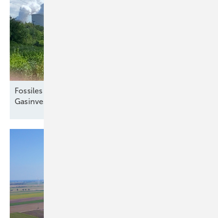
Fossiles Fieber in Europa – wie Öl- und
Gasinvestitionen den Klimaschutz
ausbremsen