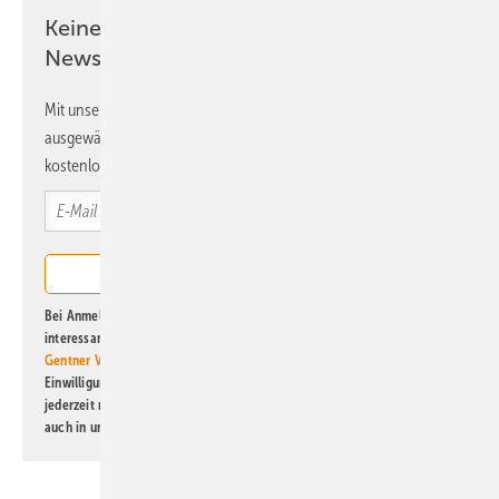
Keine Zeit? Kein Problem mit dem ERE
Newsletter!
Mit unserem Newsletter erhalten Sie regelmäßig von uns
ausgewählte Informationen und Neuigkeiten, gebündelt und
kostenlos direkt ins Postfach.
Bei Anmeldung zu diesem Newsletter bin ich damit einverstanden, über
interessante Verlags- und Online-Angebote
der Marken der Alfons W.
Gentner Verlag GmbH & Co. KG
informiert zu werden. Diese
Einwilligung kann ich jederzeit widerrufen und eine Abmeldung ist
jederzeit möglich. Informationen zum Umgang mit Daten finden Sie
auch in unserer
Datenschutzerklärung
.