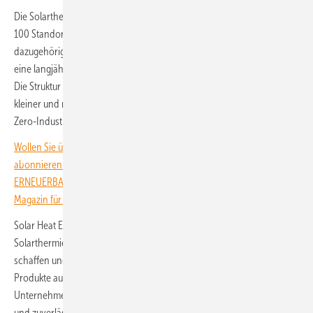
Die Solarthermie-Industrie in Europa ist stark aufgestellt. An mehr als
100 Standorten werden solarthermische Kollektoren und die
dazugehörigen Komponenten hergestellt. Damit stehe der Sektor für
eine langjährige europäische Erfolgsgeschichte, betont der Verband.
Die Struktur der Industrie basiert dabei auf einem starken Netzwerk
kleiner und mittlerer Unternehmen (KMU), die im Rahmen des EU-Net-
Zero-Industry-Acts als strategische Industrie anerkannt wurden.
Wollen Sie über die Energiewende auf dem Laufenden bleiben? Dann
abonnieren Sie einfach den kostenlosen Newsletter von
ERNEUERBARE ENERGIEN – dem größten verbandsunabhängigen
Magazin für erneuerbare Energien in Deutschland!
Solar Heat Europe verweist darauf, dass die in Europa gefertigten
Solarthermie-Technologien tausende qualifizierte Arbeitsplätze
schaffen und hohe Qualitätsstandards erfüllen. Deshalb sind die
Produkte auch außerhalb Europas gefragt. Sie liefern Bürger:innen,
Unternehmen sowie der Industrie eine sichere, bezahlbare, resiliente
und zuverlässige Energiequelle, senken Emissionen erheblich und