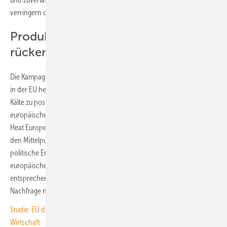
verringern die Abhängigkeit von importierten Energieträgern.
Produktionsbasis in den Mittelpunkt
rücken
Die Kampagne zielt darauf ab, Solarthermie als sofort einsatzbereite,
in der EU hergestellte Lösung zur Dekarbonisierung von Wärme und
Kälte zu positionieren – einem Sektor, der nahezu die Hälfte des
europäischen Energiebedarfs ausmacht. Mit der Kampagne will Solar
Heat Europe deshalb die starke Produktionsbasis für Solarthermie in
den Mittelpunkt der Aufmerksamkeit rücken. Der Verband will damit
politische Entscheidungsträger auf EU- und nationaler Ebene für die
europäische Technologie sensibilisieren. Dadurch sollen
entsprechende politische Maßnahmen angestoßen werden, die die
Nachfrage nach solaren Wärmelösungen stärken.
Studie: EU drittgrößter Arbeitsmarkt der Erneuerbare-Energien-
Wirtschaft