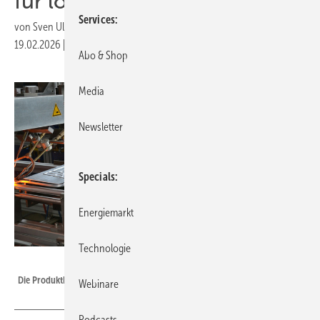
für lokale Produkte
Services
von
Sven Ullrich
19.02.2026
|
Druckvorschau
Abo & Shop
Media
Newsletter
Specials
Energiemarkt
Technologie
Velka Botička
Die Produktbasis für Solarthermie in Europa ist stark aufgestellt.
Webinare
Podcasts