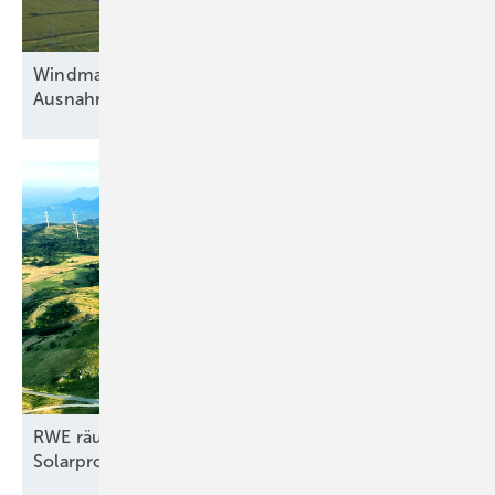
Windmarkt Polen: 10H-Regel weiter mit
Ausnahmen bis 700
Meter
RWE räumt in Italien ab: Vier neue Wind- und
Solarprojekte sichern sich
Millionenförderung!