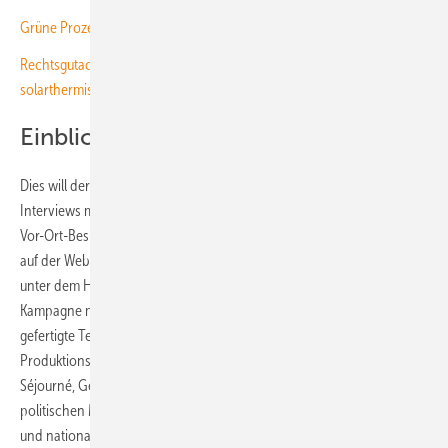
Grüne Prozesswärme ist Wirtschaftsmotor in Deutschland
Rechtsgutachten: Mehr Sicherheit bei Genehmigung von
solarthermischen Freiflächenanlagen
Einblick in die Industrie
Dies will der Verband unter anderem durch eine Reihe von Video-
Interviews mit Geschäftsführer:innen europäischer Hersteller sowie
Vor-Ort-Besuche in Produktionsstätten erreichen. Die Inhalte werden
auf der Website von Solar Heat Europe veröffentlicht und auf LinkedIn
unter dem Hashtag #SolarThermalMadeInEurope geteilt. „Mit dieser
Kampagne möchten wir den Charakter der Solarthermie als in der EU
gefertigte Technologie hervorheben und zugleich die Stärke ihrer
Produktionsbasis in ganz Europa verdeutlichen“, erklärt Valérie
Séjourné, Geschäftsführerin von Solar Heat Europe. „Mit den richtigen
politischen Maßnahmen und einer klaren Unterstützung durch EU-
und nationale Behörden kann diese Branche schnell wachsen, lokale