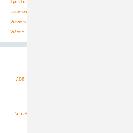
Speicher
Energiekonzerne
Lastmanagement
Wasserstoff
Wärme
Abo- & Leserservice
ADRESSBUCH der WIND- und SOLARENERGIE
AGB
Alle Inhalte chronologisch
Anmelden
Anmeldung & Registrierung
Datenschutz
E-Paper
ERNEUERBARE ENERGIEN abonnieren