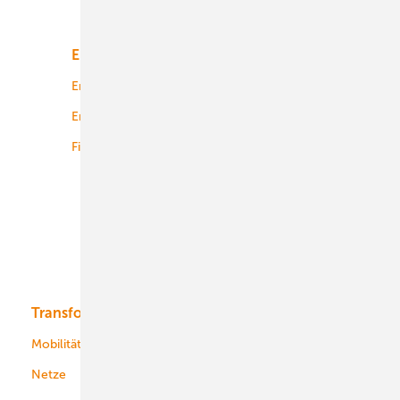
Unsere Themen
Energiemarkt
Technologie
Energierecht
Planung
Energiemärkte weltweit
Logistik
Finanzierung
Betrieb
Onshore-Wind
Offshore-Wind
Solar
Bioenergie
Transformation
Energieversorger
Service
Mobilität
Kommunen
Netze
Stadtwerke