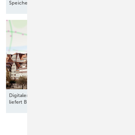
Speichersee
Digitaler Zwilling im Fernwärmenetz: Pilotprojekt
liefert Blaupause für die
Wärmewende