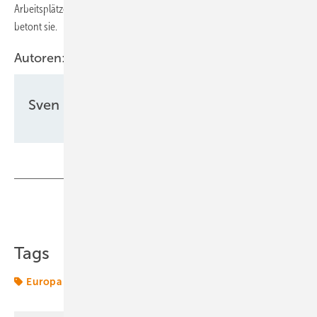
Arbeitsplätze schaffen und bezahlbare sowie saubere Wärme liefern“,
betont sie.
Autoren:
Sven Ullrich
Teilen
Link kopieren
Tags
Europa
Produktion
Solarthermie
Wärme