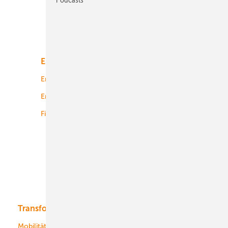
Unsere Themen
Energiemarkt
Technologie
Energierecht
Planung
Energiemärkte weltweit
Logistik
Finanzierung
Betrieb
Onshore-Wind
Offshore-Wind
Solar
Bioenergie
Transformation
Energieversorger
Service
Mobilität
Kommunen