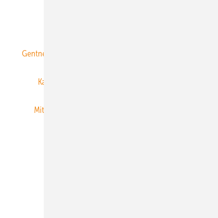
ERNEUERBARE ENERGIEN abonnieren
Gentner Energy Media
Gentner Verlag
Impressum
Karriere bei Gentner
Team
Mediaservice
Mitgliedschaften und Engagement
Newsletter
Privacy Manager
RSS-Feed
Veranstaltungen / Webinare
© 2026 ERNEUERBARE ENERGIEN