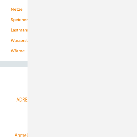
Netze
Stadtwerke
Speicher
Energiekonzerne
Lastmanagement
Wasserstoff
Wärme
Abo- & Leserservice
ADRESSBUCH der WIND- und SOLARENERGIE
AGB
Alle Inhalte chronologisch
Anmelden
Anmeldung & Registrierung
Datenschutz
E-Paper