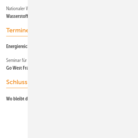
Nationaler Wasserstoffrat
Wasserstoff: Analyse sieht Riesenbedarf bis 2050 bei Industrie
Termine & Veranstaltungen
Energiereiche Touren
Seminar für Planer
Go West Frankreich
Schlussgedanke
Wo bleibt der Turbo für ­Effizienz?
Unsere Themen