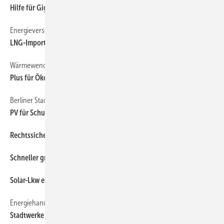
Hilfe für Gigafabriken
Energieversorgung in Europa
LNG-Importe und Kohlekraft verhageln Klimabilanz
Wärmewende
Plus für Ökoheizung
Berliner Stadtwerke
PV für Schulen
R echtssicherheit bei Genehmigungen
Schneller grünes Licht
Solar-Lkw erfolgreich
Energiehandel
Stadtwerke liquide genug?