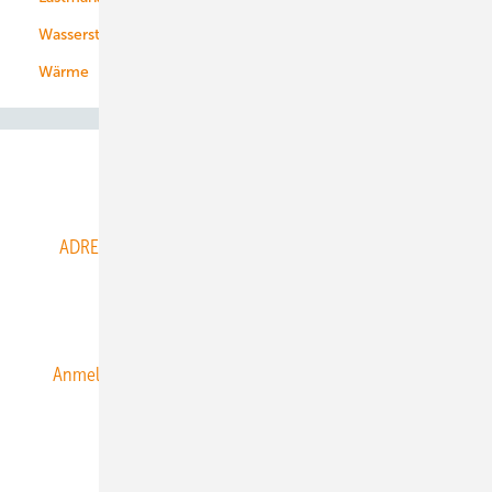
Wasserstoff
Wärme
Abo- & Leserservice
ADRESSBUCH der WIND- und SOLARENERGIE
AGB
Alle Inhalte chronologisch
Anmelden
Anmeldung & Registrierung
Datenschutz
E-Paper
ERNEUERBARE ENERGIEN abonnieren