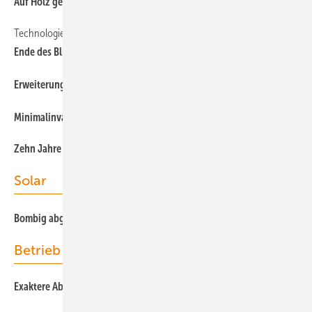
Auf Holz gebaut
Technologie
Ende des Blinkens in der Nacht
E rweiterung
Minimalinvasives Ringe schneiden
Zehn Jahre Windtestfeld-Nord
Solar
B ombig abgeräumt
Betrieb
Exaktere Abdeckung durch Multilateration