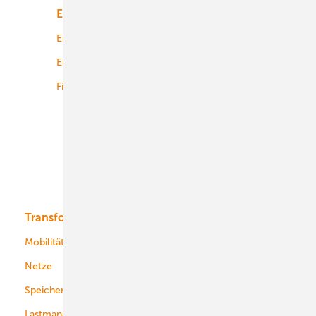
Energiemarkt
Technologie
Energierecht
Planung
Energiemärkte weltweit
Logistik
Finanzierung
Betrieb
Onshore-Wind
Offshore-Wind
Solar
Bioenergie
Transformation
Energieversorger
Service
Mobilität
Kommunen
Netze
Stadtwerke
Speicher
Energiekonzerne
Lastmanagement