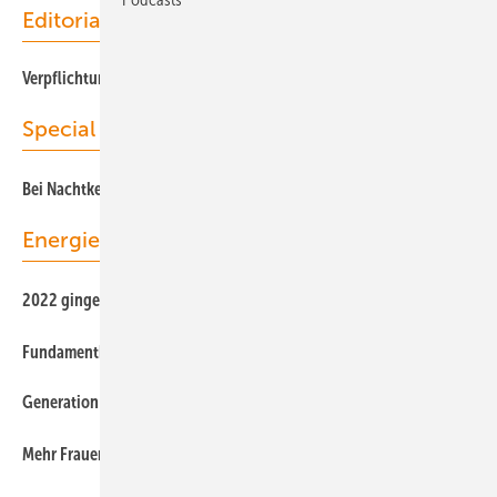
Editorial
Verpflichtungen erfüllen, bitte!
Special
B ei Nachtkennzeichnung internationales Vorbild
Energiemärkte weltweit
2022 gingen 7,5 Gigawatt Solarleistung ans Netz
Fundamentkragen und XXL-Monopiles
Generation 6.X zieht ein
M ehr Frauen für die (Energie-)Wende