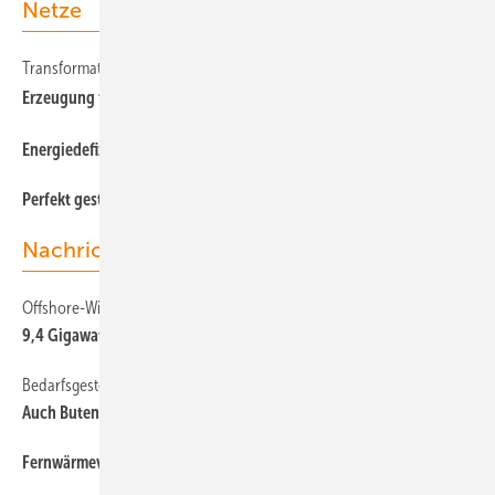
Netze
Transformation
Erzeugung für eigenen Verbrauch
E nergiedefizit im Winter
Perfekt gesteuert
Nachrichten
Offshore-Windenergie Weltweit
9,4 Gigawatt und drei Premieren
Bedarfsgesteuerte Nachtkennzeichnung
Auch Butendiek reduziert ­Blinken
Fernwärmevarianten