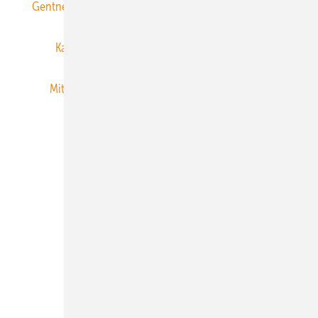
Gentner Energy Media
Gentner Verlag
Impressum
Karriere bei Gentner
Team
Mediaservice
Mitgliedschaften und Engagement
Newsletter
Privacy Manager
RSS-Feed
Veranstaltungen / Webinare
© 2026 ERNEUERBARE ENERGIEN