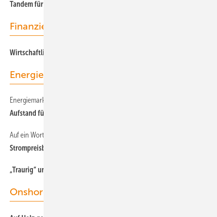
Tandem für Tübingen
Finanzierung
W i rtschaftlichkeit grüner Investitionen erhöhen
Energierecht
Energiemarkt
Aufstand für den Aufbruch beim Klima
Auf ein Wort
S trompreisbremse: unklar und wider die Energiewende
„T r aurig“ und „wütend“
Onshore-Wind