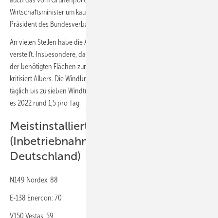
Wirtschaftsministerium kaum Impulse setzen können. Das sagt der
Präsident des Bundesverbandes Windenergie, Hermann Abers.
An vielen Stellen habe die Ampelkoalition sich auf Regeln im Kleinen
versteift. Insbesondere, dass die Bundesländer erst 2027 einen Teil
der benötigten Flächen zum Ausbau der Windkraft ausweisen müssen,
kritisiert Albers. Die Windbranche müsste gemäß ihren Berechnungen
täglich bis zu sieben Windturbinen neu errichten. Tatsächlich waren
es 2022 rund 1,5 pro Tag. W
Meist­installierte Turbinentypen
(Inbetrieb­nahmen 2022 in
Deutschland)
N149 Nordex: 88
E-138 Enercon: 70
V150 Vestas: 59