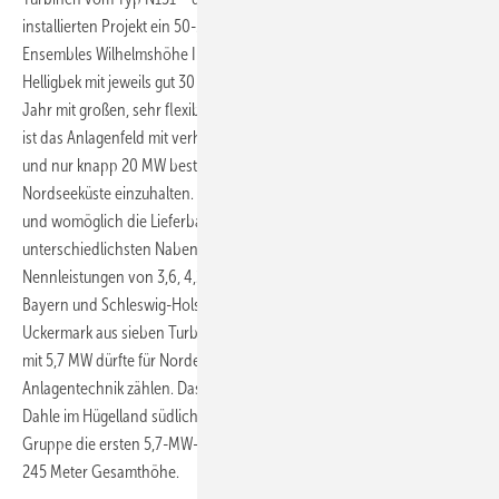
installierten Projekt ein 50-MW-Feld ergibt – sowie die Acht-Anlagen-
Ensembles Wilhelmshöhe II und III, Weißer Turm Nord und Süd und
Helligbek mit jeweils gut 30 MW zeichnen dieses Nordex-Deutschland-
Jahr mit großen, sehr flexibel zusammengestellten Projekten aus: Mal
ist das Anlagenfeld mit verhältnismäßig kleinen 2,4-MW-Maschinen
und nur knapp 20 MW bestellt, um Höhenbegrenzungen etwa an der
Nordseeküste einzuhalten. Mal handelt es sich um an den Standort
und womöglich die Lieferbarkeit angepasste Anlagenmixe – mit
unterschiedlichsten Nabenhöhen, Rotordurchmessern bei
Nennleistungen von 3,6, 4,2, 4,5 und 4,8 MW: in Niedersachsen,
Bayern und Schleswig-Holstein. Windkraftfeld Mark Landin in der
Uckermark aus sieben Turbinen der besonders leistungsstarken N149
mit 5,7 MW dürfte für Nordex zudem als Vorführ-Projekt für die jüngste
Anlagentechnik zählen. Dasselbe gilt für das Anlagenduo Windpark
Dahle im Hügelland südlich von Hannover. Hier nahm die Landwind-
Gruppe die ersten 5,7-MW-Modelle der N163 in Betrieb, Anlagen mit
245 Meter Gesamthöhe.