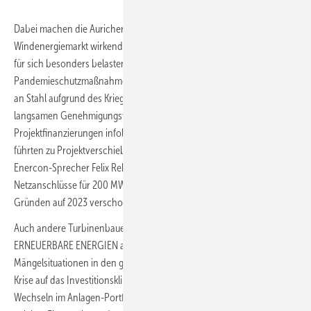
Dabei machen die Auricher die im gesamten deutschen
Windenergiemarkt wirkenden Bremsfaktoren aus weltweiten Krisen als
für sich besonders belastend aus. Lieferkettenstörungen infolge der
Pandemieschutzmaßnahmen in chinesischen Export-Häfen, Mangel
an Stahl aufgrund des Krieges in der Ukraine, die nach wie vor
langsamen Genehmigungsverfahren und schwierige
Projektfinanzierungen infolge von Zinsanstieg und Teuerungen
führten zu Projektverschiebungen als „zweiter massiver Effekt“, wie
Enercon-Sprecher Felix Rehwald auf Nachfrage erklärt. Alleine
Netzanschlüsse für 200 MW habe Enercon hauptsächlich aus diesen
Gründen auf 2023 verschoben.
Auch andere Turbinenbauer melden auf Nachfrage durch
ERNEUERBARE ENERGIEN anhaltende Schwierigkeiten mit
Mängelsituationen in den globalen Krisen. Doch die Auswirkungen der
Krise auf das Investitionsklima mag gerade bei bevorstehenden
Wechseln im Anlagen-Portfolio wie bei Enercon eine besondere Rolle