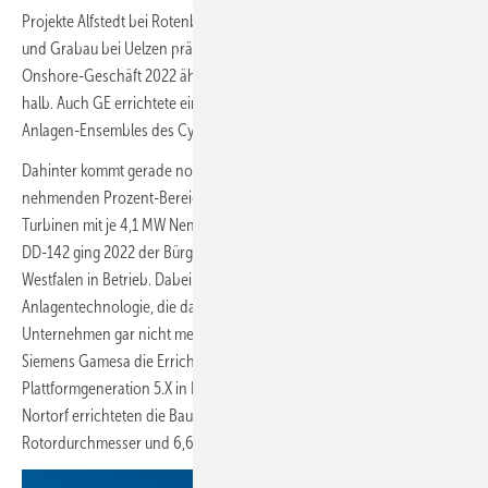
Projekte Alfstedt bei Rotenburg und DG in den Gemeinden Dalldorf
und Grabau bei Uelzen prägten das GE-Marktjahr im Deutschland-
Onshore-Geschäft 2022 ähnlich der Großprojekte bei Vestas nur
halb. Auch GE errichtete eine Vielzahl von Zweier- und Dreier-
Anlagen-Ensembles des Cyprus-Typs.
Dahinter kommt gerade noch Siemens Gamesa im wörtlich zu
nehmenden Prozent-Bereich vor. Mit einem Anlagenfeld aus vier
Turbinen mit je 4,1 MW Nennleistungen vom Direktantriebstyp SWT-
DD-142 ging 2022 der Bürgerwindpark Borchen in Nordrhein-
Westfalen in Betrieb. Dabei handelt es sich noch um eine
Anlagentechnologie, die das deutsch-dänisch-spanische
Unternehmen gar nicht mehr im Portfolio hat. Umso wichtiger war für
Siemens Gamesa die Errichtung der ersten zwei Anlagen der eigenen
Plattformgeneration 5.X in Deutschland. Im schleswig-holsteinischen
Nortorf errichteten die Bauteams zwei Windkraftanlagen mit 155 Meter
Rotordurchmesser und 6,6 MW.