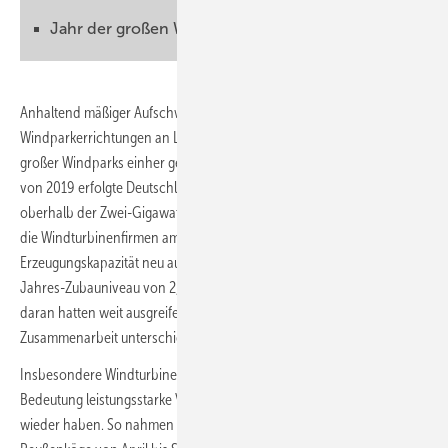
Jahr der großen Windparks
Anhaltend mäßiger Aufschwung bei den bundesweiten
Windparkerrichtungen an Land ist auch 2022 mit der Eröffnung sehr
großer Windparks einher gegangen. Erstmals seit dem Markteinbruch
von 2019 erfolgte Deutschlands Windkraft-Onshore-Zubau wieder
oberhalb der Zwei-Gigawatt-Schwelle. Zum dritten Mal in Folge hatten
die Windturbinenfirmen am Jahresende 500 Megawatt (MW) mehr
Erzeugungskapazität neu aufgestellt als im Jahr davor und somit ein
Jahres-Zubauniveau von 2,4 Gigawatt (GW) erzielt. Großen Anteil
daran hatten weit ausgreifende Windkraftfelder, die oft durch
Zusammenarbeit unterschiedlichster Partner zustande kamen.
Insbesondere Windturbinenunternehmen Nordex führte vor, welche
Bedeutung leistungsstarke Vielturbinenfelder im deutschen Windmarkt
wieder haben. So nahmen die Beteiligten am Bürgerwindpark