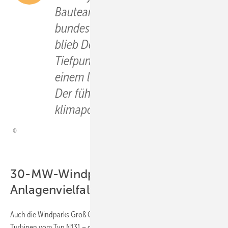
Bauteams in Onshore-Windparks
bundesweit 2022 ans Netz. So
blieb Deutschland seit dem
Tiefpunkt-Zubaujahr 2019 auf
einem linearen Wachstumspfad.
Der führt freilich nicht zum
klimapolitisch Notwendigen.
30-MW-Windparks mit
Anlagenvielfalt
Auch die Windparks Groß Oesingen bei Hannover mit neun 3,6-MW-
Turbinen vom Typ N131 – das zusammen mit einem ein Jahr zuvor