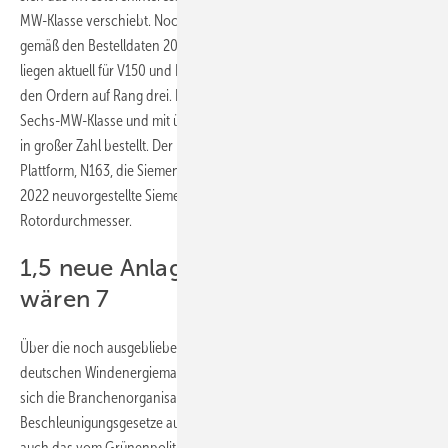
MW-Klasse verschiebt. Noch bleiben die 150 Meter Rotordurchmesser
gemäß den Bestelldaten 2023 dominierend. Am meisten Aufträge
liegen aktuell für V150 und N149 vor. Enercons E-138 bleibt auch bei
den Ordern auf Rang drei. Doch sind auch Anlagen der Fünf- bis
Sechs-MW-Klasse und mit über 160 Meter Rotordurchmesser schon
in großer Zahl bestellt. Der Reihe nach: V162, E-160, die Cypress-
Plattform, N163, die Siemens-Gamesa-Plattform 5.X und sogar das
2022 neuvorgestellte Siemens-Gamesa-Modell mit 170 Meter
Rotordurchmesser.
1,5 neue Anlagen pro Tag, nötig
wären 7
Über die noch ausgebliebene Beschleunigung in der Erholung des
deutschen Windenergiemarktes von seinem Tief im Jahr 2019 zeigen
sich die Branchenorganisationen enttäuscht. Trotz zahlreicher
Beschleunigungsgesetze aus dem ersten vollen Regierungsjahr habe
auch das vom Grünenpolitiker Robert Habeck geführte