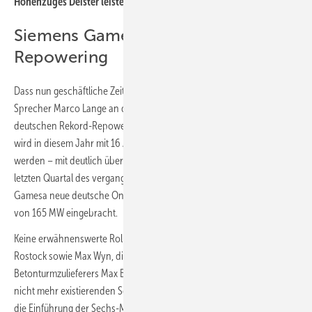
Höhen­zuges Deister leisten 5,7 Megawatt.
Siemens Gamesa vor Rekord-
Repowering
Dass nun geschäftliche Zeitenwende ist, liest Siemens-Gamesa-
Sprecher Marco Lange an der 2023 bevorstehenden Errichtung des
deutschen Rekord-Repowering-Windparks Elster ab. Das VSB-Projekt
wird in diesem Jahr mit 16 Anlagen vom Typ SG 6.6-155 Realität
werden – mit deutlich über 100 MW also. Und die Bestellungen im
letzten Quartal des vergangenen Kalenderjahres haben Siemens
Gamesa neue deutsche Onshore-Windkraft-Aufträge eines Volumens
von 165 MW eingebracht.
Keine erwähnenswerte Rolle spielten 2022 Vensys, Eno Energy aus
Rostock sowie Max Wyn, die Windturbinen-Tochter des
Betonturmzulieferers Max Bögl. Letztere errichtet letzte Anlagen der
nicht mehr existierenden Senvion. Vensys und Eno Energy steht aber
die Einführung der Sechs-MW-Klasse in den kommenden zwei Jahren