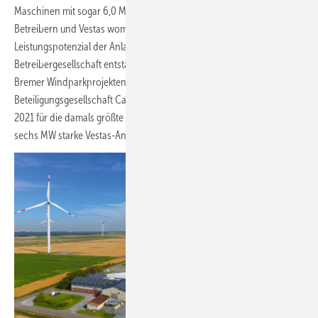
Maschinen mit sogar 6,0 MW Nennleistung auf. Es könnte den
Betreibern und Vestas womöglich die Chance eröffnen, das
Leistungspotenzial der Anlagen noch weiter auszureizen. Die
Betreibergesellschaft entstand übrigens aus einer Kooperation des
Bremer Windparkprojektentwicklers Reon und der Kapital-
Beteiligungsgesellschaft Cap Certa bei Lübeck. Sie sorgte im Frühjahr
2021 für die damals größte Bestellung aus Deutschland für die fünf bis
sechs MW starke Vestas-Anlagenplattform Enventus.