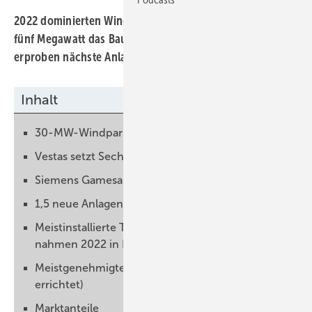
2022 dominierten Windkraftanlagen im Bereich vier bis
fünf Megawatt das Baugeschehen. Erste Betreiber
erproben nächste Anlagendimension.
Inhalt
30-MW-Windparks mit Anlagenvielfalt
Vestas setzt Sechs-MW-Anlagen durch
Siemens Gamesa vor Rekord-Repowering
1,5 neue Anlagen pro Tag, nötig wären 7
Meist­installierte Turbinentypen (Inbetrieb­
nahmen 2022 in Deutschland)
Meist­genehmigte Turbinentypen (nicht
errichtet)
Marktanteile