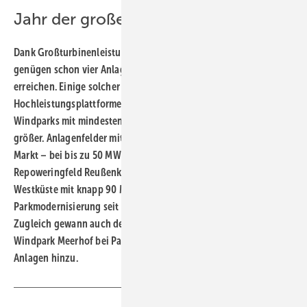
Jahr der großen Windparks
Dank Großturbinenleistungen von fünf und mehr Megawatt (MW)
genügen schon vier Anlagen, um 20 MW Erzeugungskapazität zu
erreichen. Einige solcher Windturbinenvierer aus jüngsten
Hochleistungsplattformen gingen 2022 ans Netz. Von 21
Windparks mit mindestens 20 MW waren viele sogar deutlich
größer. Anlagenfelder mit fünf bis neun Maschinen prägten den
Markt – bei bis zu 50 MW Nennleistung. Größtes Projekt war das
Repoweringfeld Reußenköge an der schleswig-holsteinischen
Westküste mit knapp 90 MW. Hier entstand nach jahrelanger
Parkmodernisierung seit 2015 ein 300-MW-Windkraftwerk.
Zugleich gewann auch der bisher größte Repowering-Windpark,
Windpark Meerhof bei Paderborn, sechs weitere Vier-MW-
Anlagen hinzu.