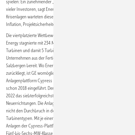
spielen: Ein zunehmender „Attentismus“ präge das Verhalten sehr
vieler Investoren, sagt Enercon-Mann Rehwald. Aufgrund der
Krisenlagen warteten diese auf bessere Bedingungen bei Kosten,
Inflation, Projektsicherheiten oder eben auf neue Anlagengrößen.
Die viertplatzierte Wettbewerberin, GE-Konzerntochter GE Wind
Energy stagnierte mit 234 MW nach 247 MW im Jahr davor. Noch 47
Turbinen und damit 5 Turbinen weniger, stellte das US-amerikanische
Unternehmen aus der Fertigung der deutschen Produktionsstätte in
Salzbergen bereit. Wo Enercon beim Portfolio noch zeitlich
zurückliegt, ist GE womöglich ein wenig zu weit voran. Die
Anlagenplattform Cypress mit 158 Meter Rotordurchmesser hatte GE
schon 2018 eingeführt. Deren 4,8-, 5,3- und 5,5-MW-Anlagen waren
2022 das siebterfolgreichste Modell in Deutschland gemessen an den
Neuerrichtungen. Die Anlagen verkaufen sich gut, schaffen aber noch
nicht den Durchbruch in den Bereich der meistverkauften
Turbinentypen. Mit je einem Windpark aus acht und einem aus sechs
Anlagen der Cypress-Plattform brachte das Unternehmen 2022 in der
Fünf-bis-Sechs-MW-Klasse 42,5 und 33 MW auf die Waage. Die