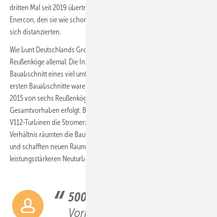
dritten Mal seit 2019 übertrafen sie den ostfriesischen Turbinenbauer
Enercon, den sie wie schon 2019 und 2020 eine Marktposition hinter
sich distanzierten.
Wie bunt Deutschlands Großwindparkbau aussieht, demonstriert
Reußenköge allemal: Die Installationen von 2022 waren nur der letzte
Bauabschnitt eines viel umfassenderen Repoweringprojektes. Die
ersten Bauabschnitte waren nach dem Zusammenschluss im Jahr
2015 von sechs Reußenköge-Altwindparks für ein 300-MW-
Gesamtvorhaben erfolgt. Bis Ende 2020 hatten hier schon Dutzende
V112-Turbinen die Stromerzeugung aufgenommen. Im Eins-zu-Eins-
Verhältnis räumten die Bauteams dafür jeweils Zwei-MW-Turbinen ab
und schafften neuen Raum und Akzeptanz für die um die Hälfte
leistungsstärkeren Neuturbinen.
500 Megawatt
mehr als im
Vorjahr brachten die