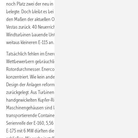
noch Platz zwei der neu in Deutschland installierten Anlagentypen
belegte. Doch bleibt es bei Nennleistung und Rotor deutlich hinter
den Maßen der aktuellen Onshore-Flaggschiffe von Nordex und
Vestas zurück. 40 Neuerrichtungen häufte das getriebelose
Windturbinen bauende Unternehmen aus Aurich zudem mit der sogar
weitaus kleineren E-115 an.
Tatsächlich fehlen im Enercon-Turbinenportfolio die bei den
Wettbewerbern gebräuchlichen 150 Meter sowie 120 bis 129 Meter
Rotordurchmesser. Enercon hatte sich zuletzt auf anderes
konzentriert. Wie kein anderes Unternehmen hatte Enercon das
Design der Anlagen reformiert und dabei einen weiten Weg
zurückgelegt. Aus Turbinen mit sehr großen langsam laufenden
handgewickelten Kupfer-Ringgeneratoren in großen eiförmigen
Maschinengehäusen sind langgezogene und logistisch einfach zu
transportierende Container-Maschinenhäuser geworden. Erst mit der
Serienreife der E-160, 5,56 MW, und der voriges Jahr angekündigten
E-175 mit 6 MW dürften die Nordwestdeutschen die Lücke wieder