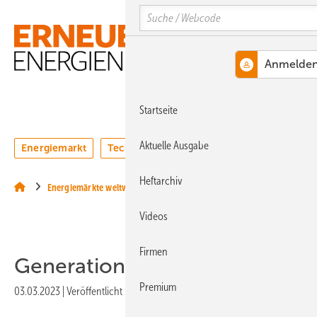
Springe
Springe
Springe
Search
auf
auf
auf
Hauptinhalt
Hauptmenü
SiteSearch
MENÜ
Startseite
Aktuelle Ausgabe
Energiemarkt
Technologie
Webinare
Podcasts
Heftarchiv
Energiemärkte weltweit
Videos
Firmen
Generation 6.X zieht ein
Premium
03.03.2023
|
Veröffentlicht in
Ausgabe 02-2023
|
Druckvorschau