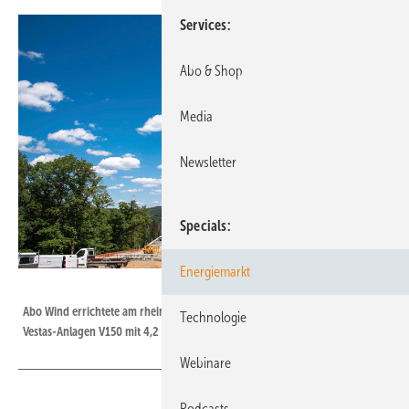
Services
Abo & Shop
Media
Newsletter
Specials
Energiemarkt
Foto: ABO Wind
Abo Wind errichtete am rheinland-pfälzischen Standort Treis-Karden zwei
Technologie
Vestas-Anlagen V150 mit 4,2 Megawatt.
Webinare
Podcasts