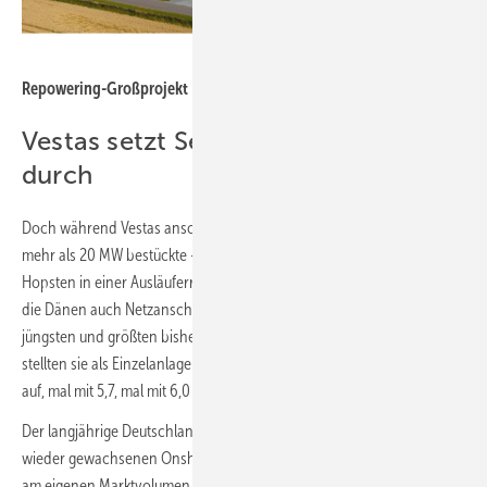
Foto: Dirkshof
Repowering-Großprojekt Reußenköge in Nordfriesland
Vestas setzt Sechs-MW-Anlagen
durch
Doch während Vestas ansonsten nur einen weiteren Windpark mit
mehr als 20 MW bestückte – den Sechs-Turbinen-Bürgerwindpark
Hopsten in einer Ausläuferregion des Münsterlandes –, verbuchten
die Dänen auch Netzanschlüsse für 20 einzelne Anlagen ihrer
jüngsten und größten bisher produzierten Anlage, der V162. Sie
stellten sie als Einzelanlagen oder in Zweier- und Dreier-Grüppchen
auf, mal mit 5,7, mal mit 6,0 und mal mit 6,2 MW.
Der langjährige Deutschlandmarktführer Enercon verlor trotz des
wieder gewachsenen Onshore-Marktes hingegen sogar zehn Prozent
am eigenen Marktvolumen. Die knapp 670 MW aus dem Jahr 2021