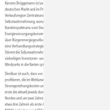
Karsten Brüggemann ist bei Nordex Geschäftsführer für den
deutschen Markt und im Präsidium des Unternehmens Leiter der
Verkaufsregion Zentraleuropa. Der Manager erklärt den Erfolg mit der
Selbstwahrnehmung, wonach Nordex innerhalb seines breiten
Kundenspektrums vom Stadtwerk bis zum
Energieversorgungskonzern oder von Einzelanlagenbetreibenden
über Bürgerenergiegesellschaften bis zu klassischen Projektierern
eine Verhandlungsstrategie stets „auf Augenhöhe“ eingeübt habe.
Stimmt die Selbstwahrnehmung, so dürfte dies Nordex beim Trend zu
vielseitigen Investoren- und Projektierer-Koalitionen für große
Windparks in die Karten spielen.
Denkbar ist auch, dass vor allem diejenigen Anlagenbetreiber nun
profitieren, die im Wettbewerb um die Anlagen mit den geringsten
Stromgestehungskosten und der besten Erzeugungsauslastung als
erste die aktuell jeweils dominierende Anlagegröße vermarktet hatten.
Nordex und um zwei Jahre später Vestas hatten vor rund fünf und vor
etwa drei Jahren als erste Anlagen mit 4,5 und danach mit mehr als 5