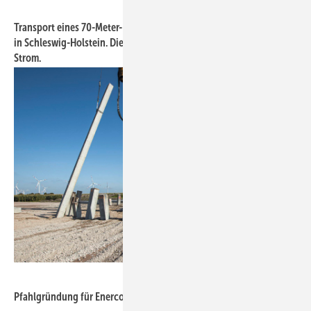
Foto: WindPlan Witthohn + Frauen GmbH & Co. KG
Transport eines 70-Meter-Rotorblattes zum Standort Vettenbüttel
in Schleswig-Holstein. Die drei N149 erzeugen seit Dezember
Strom.
Foto: AARSLEFF Gruppe
Pfahlgründung für Enercon-Anlagen E-115 im Projekt Kattrepel