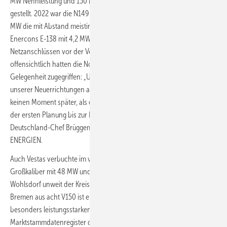
MW Nennleistung und 150 Meter Rotordurchmesser in den Verkauf
gestellt. 2022 war die N149 in ihren Leistungsvarianten von 4 bis 5,7
MW die mit Abstand meistinstallierte Anlage bei 88 Netzanschlüssen.
Enercons E-138 mit 4,2 MW Nennleistung folgt mit 70
Netzanschlüssen vor der Vestas-Anlage V150 mit 59. Ganz
offensichtlich hatten die Nordex-Kunden bei der frühestmöglichen
Gelegenheit zugegriffen: „Unsere N149 machte 2022 klar den Großteil
unserer Neuerrichtungen aus. Das ist nicht früher aber vor allem
keinen Moment später, als es für unsere projektierenden Kunden von
der ersten Planung bis zur Errichtung braucht“, sagt Nordex-
Deutschland-Chef Brüggemann im Gespräch mit ERNEUERBARE
ENERGIEN.
Auch Vestas verbuchte im vergangenen Jahr zwei Windpark-
Großkaliber mit 48 MW und 25 MW. Insbesondere Windpark
Wohlsdorf unweit der Kreisstadt Rotenburg zwischen Hamburg und
Bremen aus acht V150 ist ein Signal. Hier stehen acht Anlagen der
besonders leistungsstarken 5,6-MW-Variante. Das offizielle
Marktstammdatenregister der Bundesnetzagentur listet die