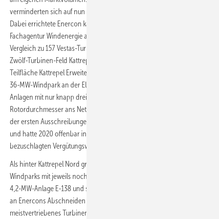
verminderten sich auf nun noch 600,5 MW Jahreszubauleistung.
Dabei errichtete Enercon kaum weniger Turbinen als Vestas. Die
Fachagentur Windenergie an Land zählte 151 Enercon-Anlagen im
Vergleich zu 157 Vestas-Turbinen. Größtes Enercon-Vorhaben war das
Zwölf-Turbinen-Feld Kattrepel-Nord inklusive seiner Vier-Anlagen-
Teilfläche Kattrepel Erweiterung II. Der von Denker & Wulf geplante
36-MW-Windpark an der Elbemündung bei Brunsbüttel brachte
Anlagen mit nur knapp drei MW Nennleistung und 115 Meter
Rotordurchmesser ans Netz. Das Vorhaben war bereits 2017 in einer
der ersten Ausschreibungen mit einem Zuschlag versehen worden
und hatte 2020 offenbar in einer anderen Ausschreibungsrunde den
bezuschlagten Vergütungswert nachgebessert.
Als hinter Kattrepel Nord größte Enercon-Projekte folgen drei
Windparks mit jeweils noch fünf Anlagen von Enercons neu designter
4,2-MW-Anlage E-138 und somit jeweils knapp über 20 MW. Auffällig
an Enercons Abschneiden ist nämlich nicht nur, dass dessen
meistvertriebenes Turbinenmodell, die E-138, in diesem Jahr zwar