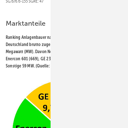
SG.6/6.6-155 SGRE: 47
Marktanteile
Ranking Anlagenbauer nach Markt­anteil (Prozent) an der 2022 in
Deutschland brutto zugebauten Windkraft an Land von 2.405
Megawatt (MW). Davon Nordex 769 (2021: 285), ­Vestas 712 (595),
Enercon 601 (669), GE 234 (248), Siemens Gamesa 30 (86),
Sonstige 59 MW. (Quelle: FA Wind/Marktstamm­datenregister)