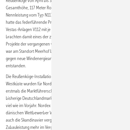
Reußenköge von April bis September 20 Turbinen mit 150 Meter
Gesamthöhe, 117 Meter Rotordurchmesser und 3,6 Megawatt (MW)
Nennleistung vom Typ N117 in Betrieb. Schon im Februar und im März
hatte das federführende Projektierungsunternehmen Dirkshof vier
Vestas-Anlagen V112 mit je 3,45 MW hochfahren lassen. Die Partner
brachten damit eines der zwei umfangreichsten Onshore-Windpark-
Projekte der vergangenen vier Jahre mit 86 MW zum Rotieren. 2020
war am Standort Meerhof bei Paderborn nach dem Austausch alter
gegen neue Windenergieanlagen ein 90-MW-Bürgerwindpark
entstanden.
Die Reußenköge-Installationen an der schleswig-holsteinischen
Westküste wurden für Nordex zum entscheidenden Baustein, um
erstmals die Marktführerschaft zu gewinnen. 769 MW brachte der
bisherige Deutschlandmarkt-Dritte 2022 ans Netz, dreieinhalb Mal so
viel wie im Vorjahr. Nordex schloss somit sogar deutlich vor dem
dänischen Wettbewerber Vestas mit 712 MW ab. Dabei sahen sich
auch die Skandinavier vergangenes Jahr mit wieder 100 MW
Zubauleistung mehr im Vergleich zum Jahr davor im Aufwind. Zum