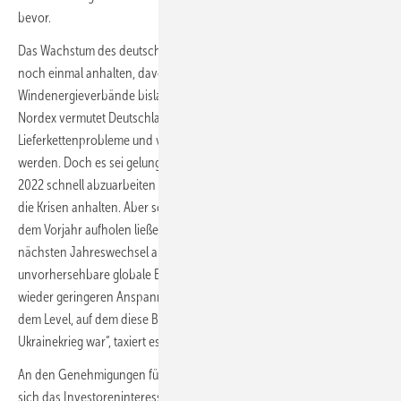
bevor.
Das Wachstum des deutschen Onshore-Marktes dürfte auch 2023
noch einmal anhalten, davon gehen die Unternehmen und
Windenergieverbände bislang trotz anhaltender Krisen aus. Bei
Nordex vermutet Deutschland-Chef Brüggemann, dass
Lieferkettenprobleme und verzögerte Inbetriebnahmen anhalten
werden. Doch es sei gelungen, alle Rückstände aus Ende 2021 Anfang
2022 schnell abzuarbeiten und die Anlagen zu errichten. So dürften
die Krisen anhalten. Aber so lange sich weiterhin die Rückstände aus
dem Vorjahr aufholen ließen, gleiche es die neuen Rückstände am
nächsten Jahreswechsel aus. „Wenn nicht noch weitere
unvorhersehbare globale Entwicklungen passieren, sind wir in einer
wieder geringeren Anspannung: und zwar in einer Anspannung auf
dem Level, auf dem diese Branche schon Ende 2021 noch vor dem
Ukrainekrieg war“, taxiert es der Nordex-Manager.
An den Genehmigungen für künftige Windparks lässt sich ablesen, wie
sich das Investoreninteresse weiter in Richtung der Fünf- bis Sechs-