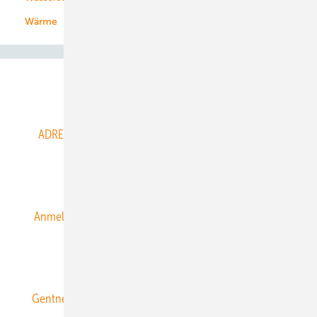
Wärme
Abo- & Leserservice
ADRESSBUCH der WIND- und SOLARENERGIE
AGB
Alle Inhalte chronologisch
Anmelden
Anmeldung & Registrierung
Datenschutz
E-Paper
ERNEUERBARE ENERGIEN abonnieren
Gentner Energy Media
Gentner Verlag
Impressum