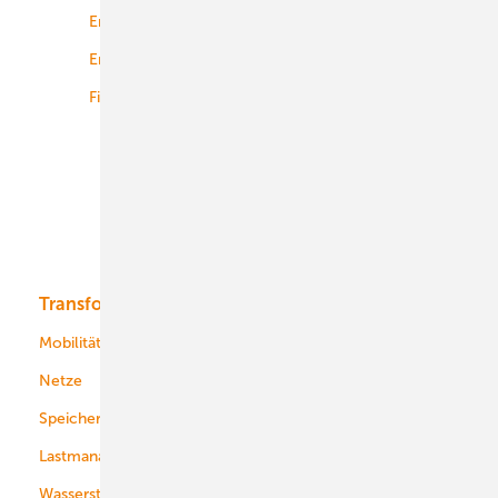
Energierecht
Planung
Energiemärkte weltweit
Logistik
Finanzierung
Betrieb
Onshore-Wind
Offshore-Wind
Solar
Bioenergie
Transformation
Energieversorger
Service
Mobilität
Kommunen
Netze
Stadtwerke
Speicher
Energiekonzerne
Lastmanagement
Wasserstoff