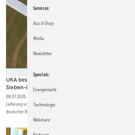
Services
Abo & Shop
Media
Newsletter
Ulrich Mertens - Nordex
Specials
UKA bestellt bei Nordex 100
Sieben-Megawatt-Turbinen
Energiemarkt
08.07.2026
-
Nach dem bis 2025 gültigen Rahmenvertrag zur
Lieferung von 1.000 Megawatt (MW) gehen die Partner nun den Bau
Technologie
deutscher Windparks mit 700 MW
an.
Webinare
Podcasts