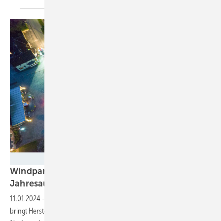
Ulrich Mertens, Atelier für Kunst und Fotografie - Nordex
Windparkaufträge: 300-Megawatt-
Jahresauftakt im
Heimatmarkt
11.01.2024
-
Das hohe Interesse an leistungsstarken Riesenturbinen
bringt Hersteller Nordex schon zu Anfang 2024 sehr große Aufträge