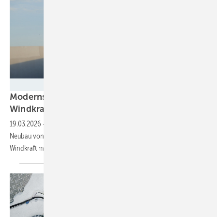
BWE
Modernste Windturbinen lassen zentrales
Windkraftwerk auf Fehmarn
entstehen
19.03.2026
-
Ein großes Repoweringprojekt in der Inselmitte sieht den
Neubau von 24 Windrädern mit 137 Megawatt vor, was dort die
Windkraft mehr als
verdoppelt.