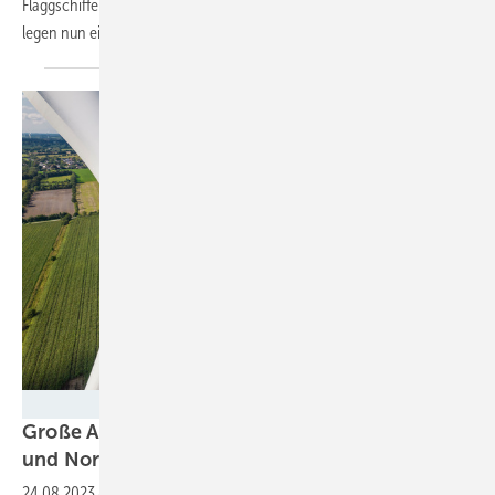
Flaggschiffen neue Rotorgrößen und Erzeugungskapazitäten verpasst,
legen nun einige bei der Leistung
nach.
Ulrich Mertens, Atelier für Kunst und Fotografie - Nordex
Große Aufträge für Spezialturbinen bei Vestas
und
Nordex
24.08.2023
-
Mit umfangreichen Aufträgen sicherten sich Vestas und