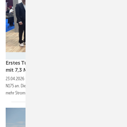
Nordex
Erstes Turbinenmodell für Windparks an Land
mit 7,3
Megawatt
23.04.2026
-
Nordex hebt die Nennleistung seines neuen Flaggschiffs
N175 an. Dieser Betriebsmodus soll bei gleichem Schall bis 1,7 Prozent
mehr Strom
liefern.