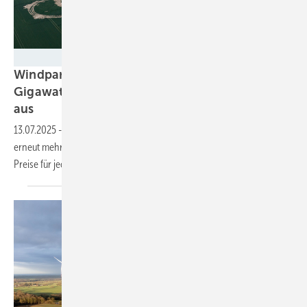
Klaas Eissens - Nordex
Windparkinvestoren bestellen bei Nordex 4,5
Gigawatt und geben mehr für die Nennleistung
aus
13.07.2025
-
Anlagenbauer meldet aus erstem Geschäftshalbjahr
erneut mehr bestellte Erzeugungskapazität und erzielt immer höhere
Preise für jedes
Megawatt.