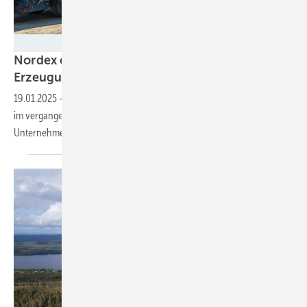
Markus Voelter - Nordex
Nordex erreicht 2024 Bestellungen für
Erzeugungskapazität von 8,3
Gigawatt
19.01.2025
-
Der neue Deutschlandmarktführer schafft auch bei den
im vergangenen Jahr weltweit eingeholten Neuaufträgen einen neuen
Unternehmensrekord.