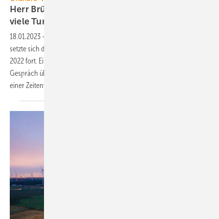
Herr Brüggemann, warum installieren Sie so
viele
Turbinen?
18.01.2023
-
Mit 2,4 Gigawatt neu errichteter Erzeugungskapazität
setzte sich die mäßige Aufwärtsbewegung des deutschen Windmarkts
2022 fort. Einen besonders großen Anteil daran hatte Nordex. Ein
Gespräch über Erfolgsgründe und bleibende Herausforderungen
einer
Zeitenwende.