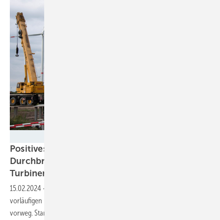
UMertens - Nordex
Positives Duo: Auch Nordex meldet
Durchbruch zum wieder profitablen
Turbinengeschäft
15.02.2024
-
Wie Vestas verließ der Windturbinenproduzent nach
vorläufigen Daten 2023 die Verlustzone und geht damit anderen
vorweg. Starkes
Auftragsplus.