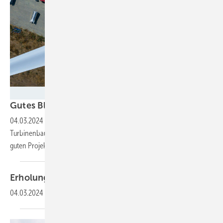
Foto: Ørsted
Gutes Blatt – gut
ausgereizt
04.03.2024
-
Der Windparkzubau an Land zog 2023 kräftig an.
Turbinenbauer erzielten Erfolge mit richtigen Anlagengrößen und
guten
Projektideen.
Erholung bei
Turbinenherstellern
04.03.2024
-
Vestas und Nordex führen positiven Trend
an