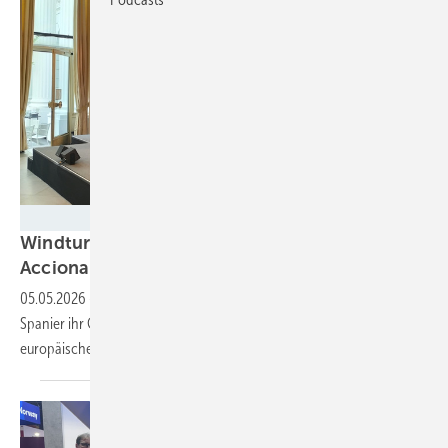
Tilman Weber
Windturbinenbauer Nordex und Anteilseigner
Acciona offen für neue
Wachstumsphase
05.05.2026
-
Seit ihrem Zusammenschluss haben die Deutsch-
Spanier ihr Geschäft vervierfacht. Auf einer Feier lässt die Gruppe von
europäischer Führung
sprechen.