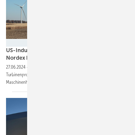
RWE
US-Industriepolitik und gute Aufträge –
Nordex back in
Iowa!
27.06.2024
-
Der Windenergieanlagenbauer wird wieder
Turbinenproduzent in den USA. Dafür nimmt er die stillgelegte
Maschinenhausmontage in Iowa wieder
auf.