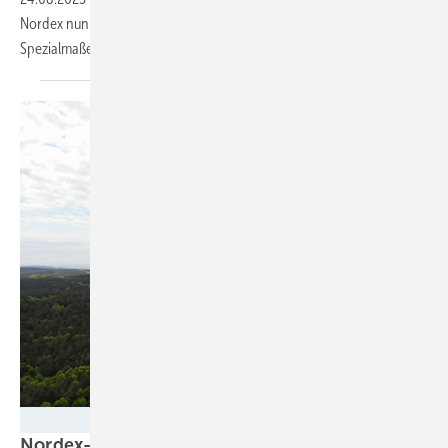
Nordex nun Bestellungen für ihre jüngsten Turbinentypen. Größe und
Spezialmaße sind
gefragt.
Nordex
Nordex-Windparkgeschäft wieder zurück im