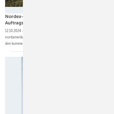
Nordex
Nordex-Großturbine N163: Kanadische
Auftragswelle für halbes
Gigawatt
12.10.2024
-
Investoren für offenbar mehrere Windparks in dem
nordamerikanischen Land bestellen 74 Anlagen für Errichtungen in
den kommenden beiden
Jahren.