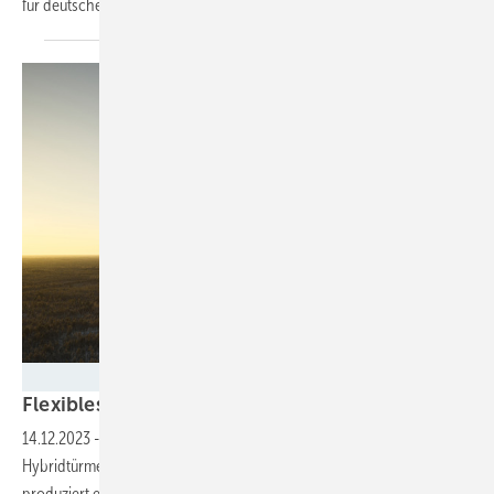
für deutsche Windparks
ein.
Nordex
Flexibles
Turmwachstum
14.12.2023
-
In einem finnischen Windpark errichtet Nordex neue
Hybridtürme aus eigener Entwicklung. Die Betonfertigsegmente
produziert ein lokales
Unternehmen.