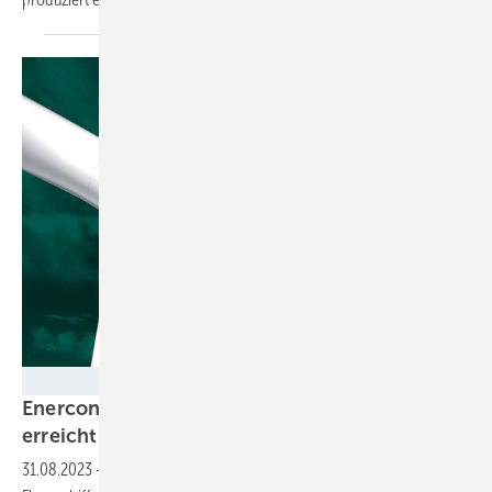
ENERCON
Enercon und GE erhöhen Nennleistung, Nordex
erreicht angekündigtes
Maximum
31.08.2023
-
Hatten mehrere Windturbinenbauer im Vorjahr ihren