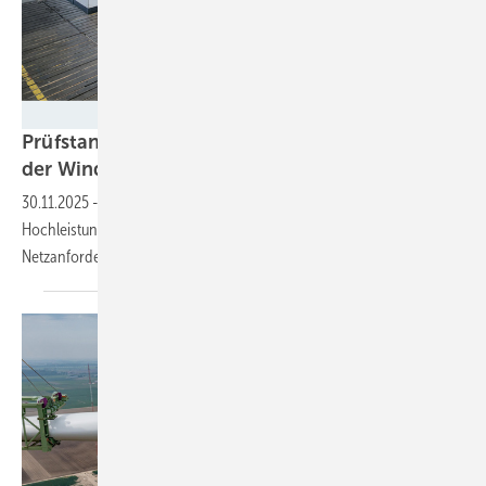
Nordex
Prüfstand: Nordex beschleunigt Entwicklung
der
Windturbinen-Leistungselektronik
30.11.2025
-
Anlagenbauer eröffnet eigenen Teststand für
Hochleistungsumrichter, um elektrische Qualität flexibler an strengere
Netzanforderungen
anzupassen.