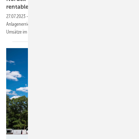
rentablen
Bereich?
27.07.2023
-
Windturbinenbauer stoppt Verluste, legt bei weltweiten
Anlagenerrichtungen wieder zu und erzielt höhere Preise sowie gute
Umsätze im
Projektgeschäft.
Foto: ABO Wind