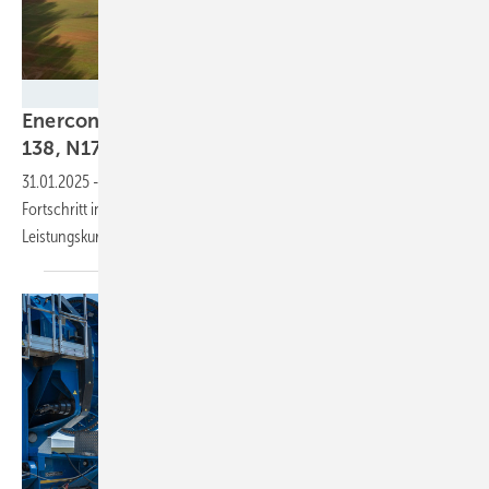
UMertens - Nordex
Enercon und Nordex: Starkwindausleger der E-
138, N175 auf
Rekordturm
31.01.2025
-
Hersteller verabreichen ihren Anlagen weiteren
Fortschritt in kleinen, wirksamen Dosen: Mehr Lasttoleranz, bessere
Leistungskurve, neue
Windzone.