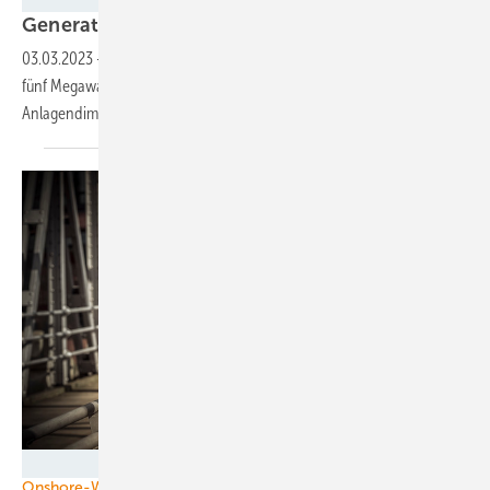
Generation 6.X zieht
ein
03.03.2023
-
2022 dominierten Windkraftanlagen im Bereich vier bis
fünf Megawatt das Baugeschehen. Erste Betreiber erproben nächste
Anlagendimension.
Nordex
Onshore-Windparkerrichtungen