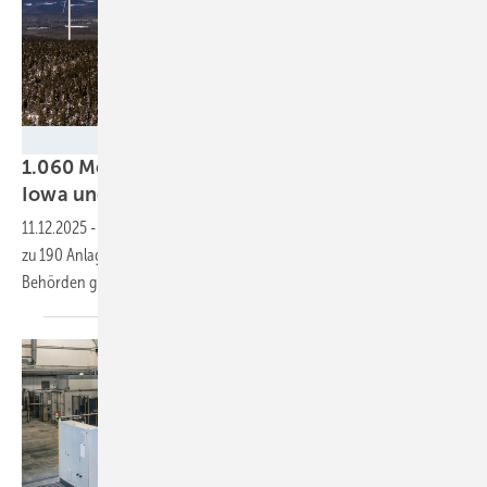
Ulrich Mertens - Nordex
1.060 Megawatt aus regionaler Produktion für
Iowa und Wisconsin bis
2029
11.12.2025
-
Im Sommer neu eröffnetes US-Werk von Nordex soll bis
zu 190 Anlagen für Großparks im Mittleren Westen liefern, sobald
Behörden grünes Licht
geben.