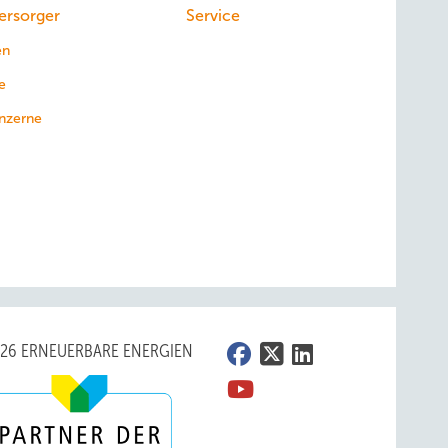
ersorger
Service
en
e
nzerne
026 ERNEUERBARE ENERGIEN