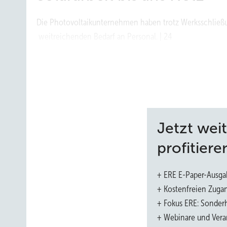
Die Photovoltaikunternehmen haben trotz Werksschließ
weitreichenden Bedarf an Personal. | 24
Sichere Jobs für 25 Jahre
Die Karrieremesse Erneuerbare Energien führt vor, wie ve
Jetzt wei
profitiere
+ ERE E-Paper-Ausga
+ Kostenfreien Zuga
+ Fokus ERE: Sonderh
+ Webinare und Vera