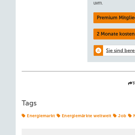
uvm.
Premium Mitglie
2 Monate kosten
T
Tags
Energiemarkt
Energiemärkte weltweit
Job