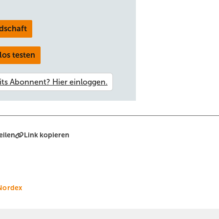
dschaft
los testen
eilen
Link kopieren
Nordex