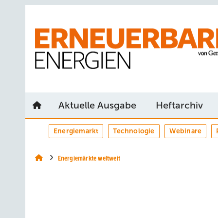
Springe
Springe
Springe
auf
auf
auf
Hauptinhalt
Hauptmenü
SiteSearch
Aktuelle Ausgabe
Heftarchiv
Energiemarkt
Technologie
Webinare
Energiemärkte weltweit