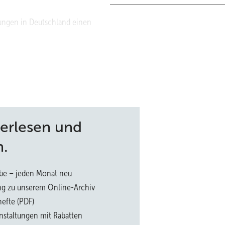
ungen in Deutschland einen
rschieden die Jobs mit den Erneuerbaren sind – und wie stabil. | 28
terlesen und
n.
be – jeden Monat neu
ng zu unserem Online-Archiv
efte (PDF)
nstaltungen mit Rabatten