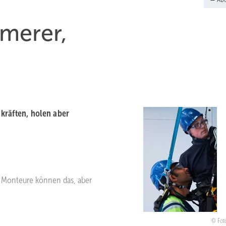
mmerer,
kräften, holen aber
e Monteure können das, aber
Fot