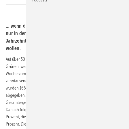
… wenn diejenigen mehr Mitspracherecht hätte, die nicht
nur in den nächsten Jahren, sondern in den nächsten
Jahrzehnten dieses Land und diesen Planeten bewohnen
wollen.
Auf über 50 Prozent kommen die Linken zusammen mit SPD und
Grünen, wenn man Kinder und Jugendliche abstimmen lässt. In der
Woche vom 7. bis zum 14. Februar haben bundesweit viele
zehntausende junge Menschen unter 18 Jahren gewählt. Insgesamt
wurden 166.443 Stimmen in 1.812 selbst-organisierten Wahllokalen
abgegeben. Dabei hat die Partei Die Linke mit 20,8 Prozent des
Gesamtergebnisses die meisten Stimmen junger Menschen erhalten.
Danach folgen die SPD mit 17,9 Prozent, die CDU/CSU mit 15,7
Prozent, die AfD mit 15,5 Prozent und Bündnis 90/Die Grünen mit 12,5
Prozent. Die Tierschutzpartei erhielt 3,8 Prozent, die FDP 3,4 Prozent