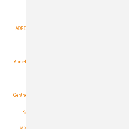
Abo- & Leserservice
ADRESSBUCH der WIND- und SOLARENERGIE
AGB
Alle Inhalte chronologisch
Anmelden
Anmeldung & Registrierung
Datenschutz
E-Paper
ERNEUERBARE ENERGIEN abonnieren
Gentner Energy Media
Gentner Verlag
Impressum
Karriere bei Gentner
Team
Mediaservice
Mitgliedschaften und Engagement
Newsletter