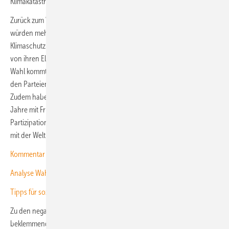
Klimakatastrophen vermieden wird.
Zurück zum Wahlergebnis der U-18-Wahl: Ich hätte angenommen, es
würden mehr Kinderstimmen für die Grünen sein als Partei für
Klimaschutz. Aber man darf natürlich nicht vergessen, dass Kinder viel
von ihren Eltern hören und mitnehmen. Und wie gesagt, bei dieser
Wahl kommt hinzu, dass Klimaschutz weder in den Medien noch von
den Parteien als wichtiges Zukunftsthema aufgenommen wurde.
Zudem haben die Kinder und Jugendlichen in den vergangenen
Jahre mit Fridays for Futur durchaus ihre demokratischen Mittel zur
Partizipation genutzt – und gezeigt, dass es ihnen nicht egal ist, was
mit der Welt geschieht.
Kommentar zum Wahlduell
Analyse Wahlprogramme Union und AfD
Tipps für sozial gerechten Klimaschutz
Zu den negativen Entwicklungen in jüngerer Zeit kommt derzeit das
beklemmenden Wissen darüber hinzu, dass mit zunehmendem