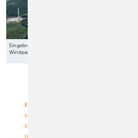
Eingebremster Boom: Weiterhin nur zweitbester
Windparkzubau in Halbjahr
Eins
Unsere Themen
Energiemarkt
Technologie
Energierecht
Planung
Energiemärkte weltweit
Logistik
Finanzierung
Betrieb