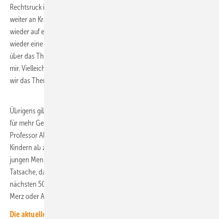
Rechtsruck in den USA, in Europa, das Klimathema voraussichtlich
weiter an Kraft verliert. Wie soll sich das ändern? Wie kommen wir
wieder auf einen engagierten Klimapfad? „Früher oder später wird es
wieder eine Katastrophe geben, und dann fangen die Leute wieder an,
über das Thema nachzudenken“, sagte neulich ein Unternehmer zu
mir. Vielleicht würde das helfen. Elementar erscheint mir zudem, dass
wir das Thema stärker in die schulische Bildung integrieren müssen.
Übrigens gibt es viele Überlegungen dazu, wie man bei den Wahlen
für mehr Generationengerechtigkeit sorgen könnte. Der Soziologie-
Professor Aladin El-Mafaalani spricht sich für ein Wahlrecht von
Kindern ab zehn Jahren aus und eine mehrfache Stimmkraft der
jungen Menschen im Sinne des demografischen Wandels und der
Tatsache, dass die Kinder die Auswirkungen der jetzigen Politik in den
nächsten 50 bis 70 Jahren zu spüren bekommen. Anders als Friedrich
Merz oder Alice Weidel zum Beispiel.
Die aktuelle Print-Ausgabe unseres Magazins ERNEUERBARE