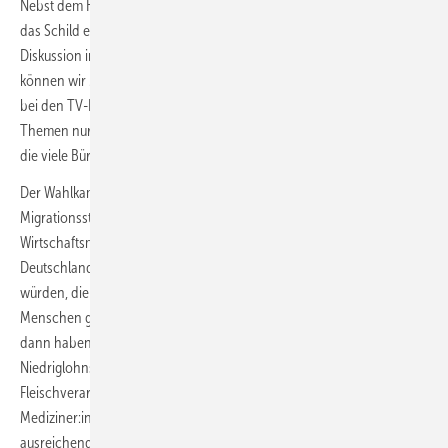
Nebst dem Hinweis auf das Alter des Unions-Kanzlerkandidaten gibt
das Schild einen Hinweis auf eine völlig absurde Verschiebung der
Diskussion in diesem Wahlkampf, der nur ein Thema kennt: Wie
können wir Migration stoppen? Auch die Fragen der Moderator:innen
bei den TV-Duellen der Kanzlerkandidat:innen brachten andere
Themen nur für Sekunden mit ins Spiel, etwa die Mietpreissteigerung,
die viele Bürger:innen betrifft.
Der Wahlkampf fokussiert sich also auf erfolgreiche Konzepte für ein
Migrationsstopp. Dabei haben wir ohne Migration als
Wirtschaftsmacht keine Chance. 40 Prozent der Wähler in
Deutschland sind über 60 Jahre alt. Und selbst wenn wir es schaffen
würden, die Geburtenraten soweit zu erhöhen, dass künftig mehr
Menschen geboren werden als sterben (das war 1971 zuletzt der Fall),
dann haben wir nicht genug Kitaplätze und Erzieher. Weder im
Niedriglohnsektor, bei Pflege, Reinigung, in der Gastro,
Fleischverarbeitung, Ernte – noch bei den Fachkräften,
Mediziner:innen, IT-Spezialisten:innen, Ingenieur:innen hätten wir
ausreichend Personal ohne Migration.