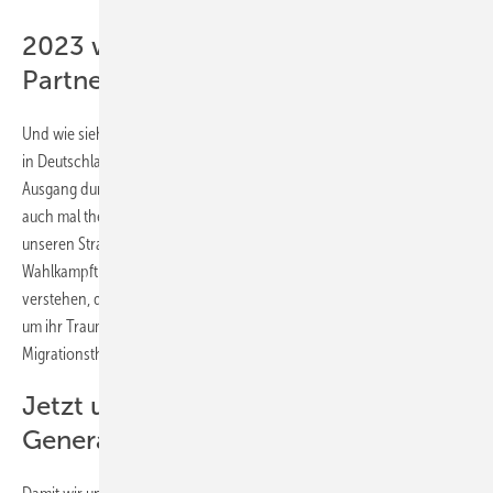
2023 wurden 155 Frauen von ihren
Partnern oder Expartnern getötet
Und wie sieht es mit der Gefahr durch Migration aus? 2023 wurden
in Deutschland 155 Frauen Opfer von Gewalttaten mit tödlichem
Ausgang durch ihre Partner oder früheren Partner. Das könnte man
auch mal thematisieren.
2.839 Getötete gab es im Jahr 2023 auf
unseren Straßen. Aber sichere Radwege und Tempolimit sind keine
Wahlkampfthemen. Und noch etwas: Es sollte sich heute von selbst
verstehen, dass traumatisierte Geflüchtete Hilfe bekommen sollten,
um ihr Trauma zu überwinden. Soviel nur zur leidigen
Migrationsthematik als verfehltes Kurzfristthema der Politik.
Jetzt umsteuern für künftige
Generationen