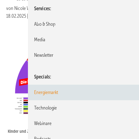
von
Nicole Weinhold
Services
18.02.2025
|
Druckvorschau
Abo & Shop
Media
Newsletter
Specials
Energiemarkt
Technologie
Deutscher Bundesjugendring
Webinare
Kinder und Jugendliche haben in den vergangenen Tagen gewählt.
Podcasts