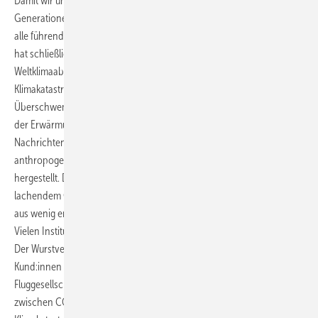
Damit wir unseren Planeten langfristig, auch für künftige
Generationen schützen, müssen wir jetzt umsteuern. Das verkünden
alle führenden Klimawissenschaftler (IPCC) schon sehr lange und das
hat schließlich 1997 zum Kyotoprotokoll und 2015 zum
Weltklimaabkommen von Paris geführt. Greifbarer wird die
Klimakatastrophe mit jedem neuen Hitzerekord, mit jeder
Überschwemmung, jedem Waldbrand, die Abtauen des Polareises,
der Erwärmung der Meere. Allerdings wird immer seltener in den
Nachrichten eine Verbindung zwischen diesen Phänomenen und der
anthropogenen, der Mensch-gemachten Klimaveränderung
hergestellt. Das ist ein bisschen wie Mortadella-Scheiben mit
lachendem Gesicht darauf: Schwer vorstellbar, dass das mal ein Tier
aus wenig erfreulicher Massentierhaltung war. Und so soll es sein.
Vielen Institutionen ist es wichtig, dass wir die Wahrheit verdrängen:
Der Wurstverkäufer kann einen besseren Umsatz machen, wenn
Kund:innen ohne schlechtes Gewissen Mortadella kaufen. Den
Fluggesellschaften ist es ebenfalls lieber, wenn ein Zusammenhang
zwischen CO2-Ausstoß beim Fliegen und den zunehmenden