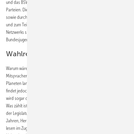
und das BSW 3,4 Prozent. 7 Prozent entfallen zudem auf weitere
Parteien. Die U18-Wahlen werden von einem Unterstützernetzwerk
sowie durch Koordinierungsstellen in den Bundesländern, Regionen
und zum Teil Kommunen beraten, vernetzt und unterstützt. Träger des
Netzwerks sind das Deutsche Kinderhilfswerk, der Deutsche
Bundesjugendring, Landesjugendringe sowie viele Jugendverbände.
Wahlrecht für junge Menschen
Warum wäre es wichtig, den jungen Menschen politisches
Mitspracherecht zu geben? Weil sie diejenigen sind, die diesen
Planeten langfristig bewohnen wollen. Die langfristige Perspektive
findet jedoch kaum Beachtung im aktuellen Wahlkampf. Tatsächlich
wird sogar die kurz- bis mittelfristige Situation diesmal ausgeblendet.
Was zählt ist Stimmenfang für die Wahl. Wie die nächsten vier Jahre
der Legislaturperiode aussehen sollen, ist unklar. „Wer pflegt Sie in 10
Jahren, Herr Merz?“ war auf dem Schild eines Demonstranten zu
lesen im Zuge der Demos gegen Rechts in den vergangenen Wochen.