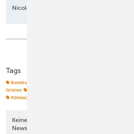
Nicole Weinhold
Teilen
Link kopieren
Tags
Bundespolitik
Energiemarkt
Energierecht
Grünen
Klimagesetze
Klimaneutralität
Klimapolitik
Klimaschutzziele
Keine Zeit? Kein Problem mit dem ERE
Newsletter!