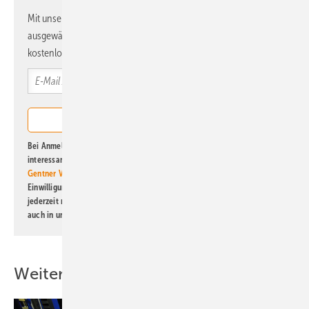
Mit unserem Newsletter erhalten Sie regelmäßig von uns
ausgewählte Informationen und Neuigkeiten, gebündelt und
kostenlos direkt ins Postfach.
Bei Anmeldung zu diesem Newsletter bin ich damit einverstanden, über
interessante Verlags- und Online-Angebote
der Marken der Alfons W.
Gentner Verlag GmbH & Co. KG
informiert zu werden. Diese
Einwilligung kann ich jederzeit widerrufen und eine Abmeldung ist
jederzeit möglich. Informationen zum Umgang mit Daten finden Sie
auch in unserer
Datenschutzerklärung
.
Weitere Inhalte