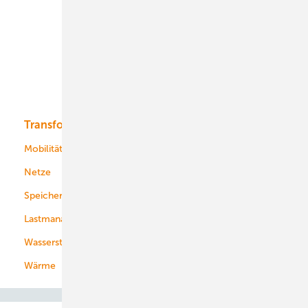
Onshore-Wind
Offshore-Wind
Solar
Bioenergie
Transformation
Energieversorger
Service
Mobilität
Kommunen
Netze
Stadtwerke
Speicher
Energiekonzerne
Lastmanagement
Wasserstoff
Wärme