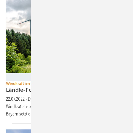
Birgit Reitz-Hofmann - stock.adobe.com
Windkraft im Wald
Ländle-Forstverwaltung macht Flächen für Windkr
22.07.2022
-
Die grün-schwarze Regierungskoalition muss beim
Windkraftausbau in Baden-Württemberg seit Jahren passen. Wie
Bayern setzt das Land nun auf den
Wald.