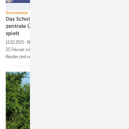
Vard Design
Kommentar
Das Scholz-Merz-Duell, oder warum die
zentrale Überlebensfrage derzeit keine Rolle
spielt
12.02.2025
-
Klimapolitik hat es im Wahlkampf vor dem Urnengang am
23. Februar schwer. Nicht nur der Noch- und der Vielleicht-Bald-
Kanzler sind verantwortlich. Ein
Kommentar.