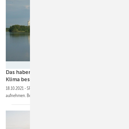
LEAG / Uwe Dobrig
Das haben die Ampelsondierer zum Thema
Klima
beschlossen
18.10.2021
-
SPD, Grüne und FDP wollen Koalitionsverhandlungen
aufnehmen. Beim Klima besteht noch viel
Konkretisierungsbedarf.