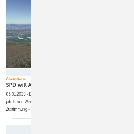
Siemens Gamesa Renewable Energy
Akzeptanz
SPD will Anwohner für Windpark
entlohnen
06.01.2020
-
Die SPD will die Akzeptanz der Windkraft mit einer
jährlichen Windparkabgabe an die Bürger erhöhen. Sie erntet
Zustimmung – aber auch
Kritik.