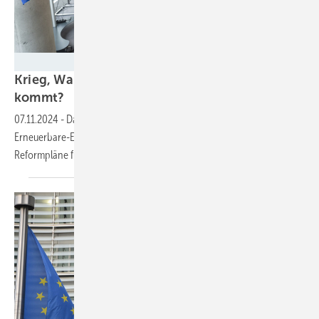
Marc-Steffen Unger - Deutscher Bundestag
Krieg, Wahlkampf, Wachstumsinitiative – was
kommt?
07.11.2024
-
Das Scheitern der Ampelkoalition besorgt auch die
Erneuerbare-Energien-Szene. Verband ermahnt zur Fortführung der
Reformpläne für
Energiewende.