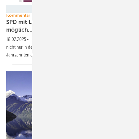
Deutscher Bundesjugendring
Kommentar
SPD mit Linken und Grünen – das wäre
möglich…
18.02.2025
-
… wenn diejenigen mehr Mitspracherecht hätte, die
nicht nur in den nächsten Jahren, sondern in den nächsten
Jahrzehnten dieses Land und diesen Planeten bewohnen
wollen.