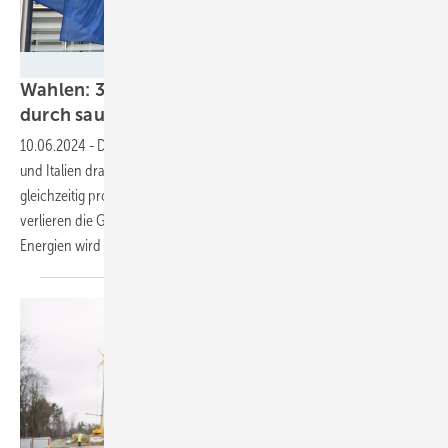
Velka Botička
Wahlen: 33 Prozent des BIP-Wachstums der EU
durch saubere
Energie
10.06.2024
-
Die Europawahl legt einen Rechtsruck u.a. in Österreich
und Italien drastisch offen, vorgezogene Wahlen in Frankreich und
gleichzeitig pro-europäische Zustimmung in Polen. In Deutschland
verlieren die Grünen massiv an Zustimmung. Für die erneuerbaren
Energien wird es damit noch
schwerer.