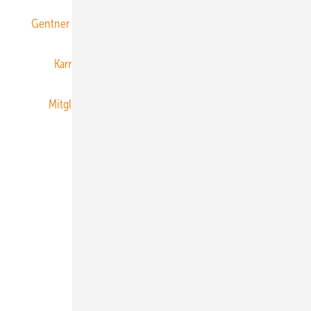
Gentner Energy Media
Gentner Verlag
Impressum
Karriere bei Gentner
Team
Mediaservice
Mitgliedschaften und Engagement
Newsletter
Privacy Manager
RSS-Feed
Veranstaltungen / Webinare
© 2026 ERNEUERBARE ENERGIEN