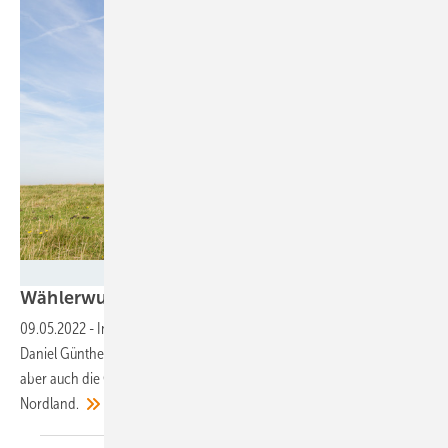
Kruwt - stock.adobe.com
Wählerwunsch: Grüne und Union für Schleswig-H
09.05.2022
-
In Schleswig-Holstein hat die Union um Regierungschef
Daniel Günther gestern bei den Landtagswahlen deutlich gewonnen,
aber auch die Grünen bekamen so viel Zuspruch wie nie in dem
Nordland.