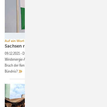
Foto: Martina Berg - stock.adobe.com
Auf ein Wort
Sachsen riskiert industrielle
Zukunft
09.12.2021
-
Die CDU-geführte Regionalplanung verhindert den
Windenergie-Ausbau in Sachsen und betreibt damit den fortgesetzten
Bruch der Kenia-Koalition. Was hält die Grünen noch in dem
Bündnis?