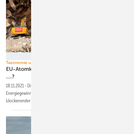
Hagedorn
Taxonomie und fossile Energie
EU-Atomkraftpolitik: Und die Ampel steht auf
….?
18.11.2021
-
Die Europäische Union (EU) könnte sehr bald sowohl
Energiegewinnung aus Erdgas als auch mit besonders Energiewende-
blockierender Wirkung die Atomkraft befördern. Ein
Kommentar.