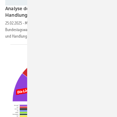
dialoge digital
Analyse der Bundestagswahl –
Handlungsempfehlungen für die
Energiewende
25.02.2025
-
Michael Kriegers strategische Analyse der
Bundestagswahl 2025 für die Energiewende zeigt Herausforderungen
und Handlungsempfehlungen für lokale Projekte
auf.