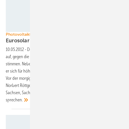
Velka Botička
Photovoltaikförderung in Deutschland
Eurosolar fordert Festhalten am
EEG
10.05.2012
-
Der Branchenverband Eurosolar fordert den Bundesrat
auf, gegen die Novelle des Erneuerbare-Energien-Gesetzes zu
stimmen. Neben dem Festhalten an den bisherigen Regelungen setzt
er sich für höhere Ausbauziele und die Förderung von Speichern ein.
Vor der morgigen Bundesratsabstimmung will Bundesumweltminister
Norbert Röttgen noch einmal mit den Ministerpräsidenten von
Sachsen, Sachsen-Anhalt und Thüringen über die EEG-Novelle
sprechen.