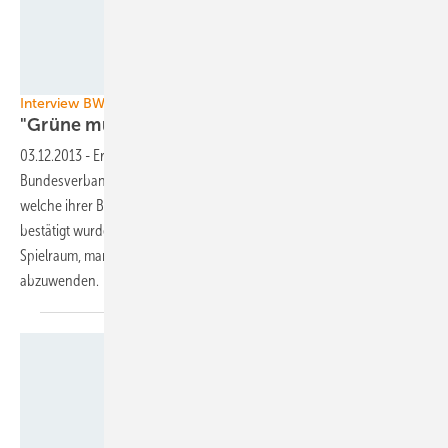
BWE
Interview BWE-Präsidentin
"Grüne müssen jetzt
gegenhalten"
03.12.2013
-
Erleichtert? Da muss die Präsidentin des
Bundesverbandes-Windenergie erstmal schlucken, bevor ihr einfällt,
welche ihrer Befürchtungen zu den Plänen der großen Koalition nicht
bestätigt wurden. Doch Sylvia Pilarsky-Grosch sieht auch noch
Spielraum, manche schwarz-roten energiepolitischen Vorhaben
abzuwenden.