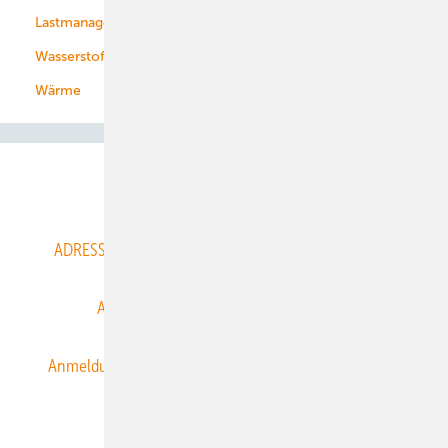
Lastmanagement
Wasserstoff
Wärme
Abo- & Leserservice
ADRESSBUCH der WIND- und SOLARENERGIE
AGB
Alle Inhalte chronologisch
Anmelden
Anmeldung & Registrierung
Datenschutz
E-Paper
ERNEUERBARE ENERGIEN abonnieren