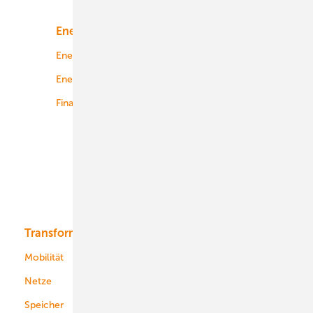
Energiemarkt
Technologie
Energierecht
Planung
Energiemärkte weltweit
Logistik
Finanzierung
Betrieb
Onshore-Wind
Offshore-Wind
Solar
Bioenergie
Transformation
Energieversorger
Service
Mobilität
Kommunen
Netze
Stadtwerke
Speicher
Energiekonzerne