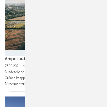
Teut Unternehmensgruppe
Ampel auf Grün und vorwärts gehen fürs
Klima
27.09.2021
-
Nach den Wahlen zeichnet sich eine Ampelkoalition auf
Bundesebene ab. Bei den Senatswahlen in Berlin landeten die
Grünen knapp hinter der SPD und können somit nicht die
Bürgermeisterin
stellen.