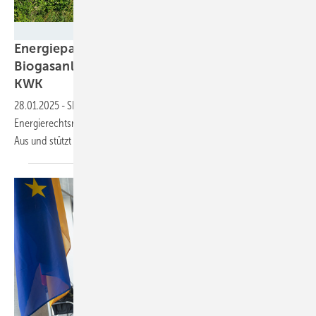
Fachverband Biogas
Energiepaket für NRW-Windkraft,
Biogasanlagen, Ladesäulen, Solarstrom und
KWK
28.01.2025
-
SPD, Grüne und Union schnüren Bündel dringender
Energierechtsreformen. Es entschärft Fallen, rettet Anlagen vor dem
Aus und stützt
Investitionen.