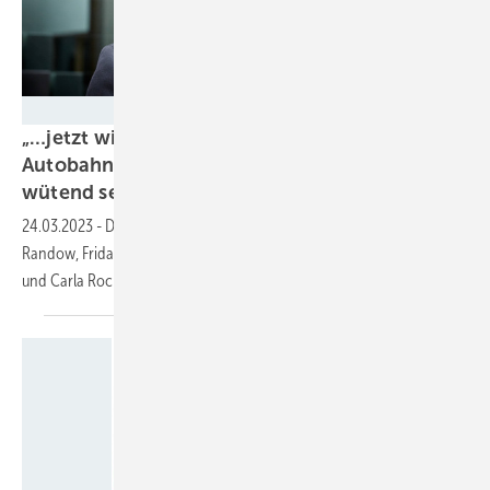
Janine Escher - Volker Quaschning
„…jetzt will Wissing auch noch neue
Autobahnen bauen. Da kann man wirklich
wütend
sein“
24.03.2023
-
Diskussion mit den Klimaschutzaktivist:innen Luis von
Randow, Fridays for Future, Volker Quaschning, Scientists for Future,
und Carla Rochel, Letzte Generation, über Kampf und
Ohnmacht.