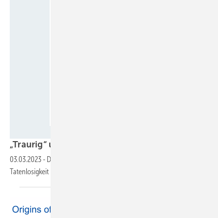
Fotos: letztegeneration.de
„T r aurig“ und
„wütend“
03.03.2023
-
Diskussion mit Klimaschutzaktivist:innen über Kampf und
Tatenlosigkeit