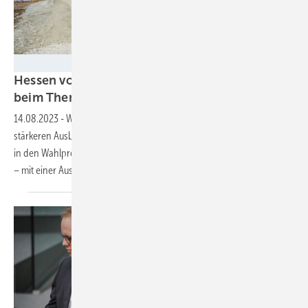
HMWEVW / M. Fuchs
Hessen vor der Wahl: Was wollen die Parteien
beim Thema
Wind?
14.08.2023
-
Während die Grünen Erfolge feiern wollen und einen
stärkeren Ausbau fordern, spielt das Thema Ausbau der Windenergie
in den Wahlproogrammen der anderen Parteien keine explizite Rolle
– mit einer
Ausnahme.