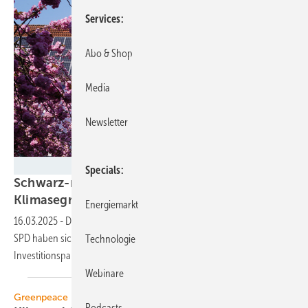
Services
Abo & Shop
Media
Newsletter
Carl & Karl - stock.adobe.com
Specials
Schwarz-rot-grünes Investitionspaket mit
Klimasegment
Energiemarkt
16.03.2025
-
Die wohl baldigen Regierungsfraktionen CDU/CSU und
SPD haben sich mit den Grünen auf das 500-Milliarden-
Technologie
Investitionspaket geeinigt. Was nun
kommt.
Webinare
Greenpeace
Podcasts