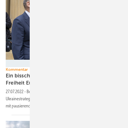
Staatsministerium Baden-Württemberg
Kommentar
Ein bisschen länger Atomenergie für die
Freiheit
Europas
27.07.2022
-
Bezahlen wir den Vorrang außenpolitischer Ziele und die
Ukrainestrategie der Ampel mit langsamerem Klimaschutz und bald
mit pausierender
Energiewende?