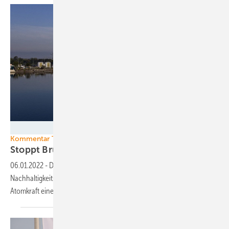
Didier Marc/EDF
Kommentar Taxonomie Pro Atomkraft
Stoppt Brüssel die
EU-Energiewende?
06.01.2022
-
Die Europäische Kommission steuert mit ihrem
Nachhaltigkeitssiegel für Investitionen in Gas- und zusätzlich
Atomkraft eine gefährliche Abzweigung an.