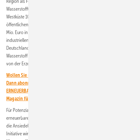
Region als Forschungs- und Entwicklungsstandort für die
Wasserstofftechnologie. Mit dem bundesgeförderten „Reallabor
Westküste 100“ hat ein branchenübergreifendes Konsortium mit
öffentlichen Partnern ein Zukunftsprojekt mit einem Volumen von 30
Mio. Euro initiiert, bei dem eine regionale Wasserstoffwirtschaft im
industriellen Maßstab entsteht. Die eFarm in Nordfriesland,
Deutschlands größtes grünes H2-Mobilitätsprojekt, zeigt, wie mit
Wasserstoff aus Windenergie eine komplett nachhaltige Infrastruktur –
von der Erzeugung bis zur Flottennutzung – geschaffen werden kann.
Wollen Sie über die Energiewende auf dem Laufenden bleiben?
Dann abonnieren Sie einfach den kostenlosen Newsletter von
ERNEUERBARE ENERGIEN – dem größten verbandsunabhängigen
Magazin für erneuerbare Energien in Deutschland!
Für Potenzialstandorte werden innovative Wärmekonzepte mit
erneuerbarer Energie oder industrieller Abwärme, beispielsweise für
die Ansiedelung von Aquakulturfarmen, entwickelt. In der AquaVentus-
Initiative wird ein ganzheitliches Konzept von der