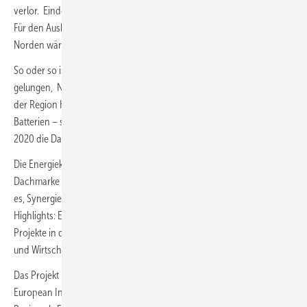
verlor. Eindeutig und klar ist die Partnerwahl trotzdem derzeit nicht.
Für den Ausbau der Erneuerbaren und die Regenerativfirmen im
Norden wären die Grünen die richtige Wahl.
So oder so ist das Land auf einem guten Weg. Im März 2022 ist es
gelungen, Northvolt AB, Stockholm, für den Bau einer Gigafactory in
der Region Heide zu holen. Grüne Energie der Energieküste für grüne
Batterien – so das Motto der regionalen Kooperation Westküste, die in
2020 die Dachmarke und Plattform „Energieküste“ gründete.
Die Energieküste ist innerhalb der ersten zwei Jahren zu einer
Dachmarke mit hoher Bekanntheit gewachsen. Die Plattform schafft
es, Synergien zu nutzen und Stärken zu bündeln. Hier glänzen echte
Highlights: ENTREE 100 hat die Energiewende im Fokus, initiiert
Projekte in der Region Heide und agiert mit Experten aus Wissenschaft
und Wirtschaft in internationalen Netzwerken.
Das Projekt HY Scale 100 ist als IPCEI (Important Project of Common
European Interest) anerkannt und unterstreicht die Bedeutung der