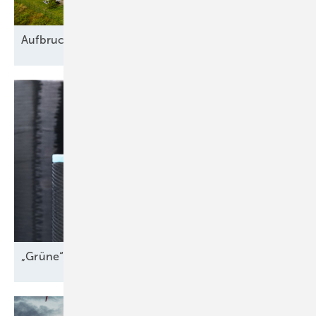
Aufbruch in
Blockadezeiten
„Grüne“ Carbonfasern aus der
Lausitz