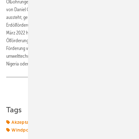
Ölbohrungen auf der Förderinsel Mittelplate. Obwohl eine Antwort
von Daniel Günther, Spitzenkandidat der CDU, als einzige noch
aussteht, geht aus dem Antrag „Energieversorgung sichern –
Erdölförderung befristet gestatten“ der Jamaika-Koalition vom 11.
März 2022 hervor, dass die schleswig-holsteinische CDU die neue
Ölförderung bis 2041 unterstützt. Die Frage ist, ob eine befristete
Förderung vor der eigenen Haustür nicht einem Import aus
umwelttechnisch und sozialpolitisch schwierigen Regionen wie
Nigeria oder Saudi Arabien vorzuziehen ist.
Teilen
Link kopieren
Tags
Akzeptanz
Grünen
Wasserstoff
Windkraftanlage
Windpolitik