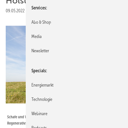
Holstein
Services
09.05.2022
|
Druckvorschau
Abo & Shop
Media
Newsletter
Specials
Energiemarkt
Technologie
Kruwt - stock.adobe.com
Webinare
Schafe und Windturbinen – typisch für Schleswig-Holstein. Die
Regenerativstromproduktion floriert in dem Küstenland.
Podcasts