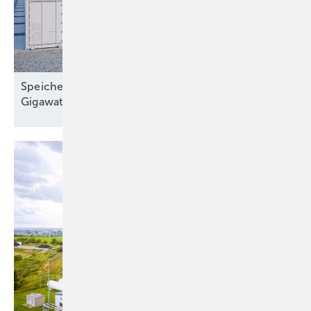
Speichermarkt 2025: Europa installiert 27,1
Gigawattstunden neue
Batteriekapazität