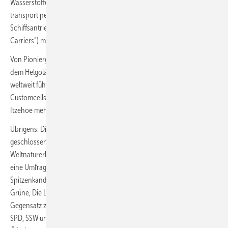
Wasserstofferzeugung durch Offshore-Elektrolyse, über den -
transport per Pipeline bis hin zum Einsatz im Wärmesektor und als
Schiffsantrieb in Form von LOHC („Liquid-Organic-Hydrogen-
Carriers“) mit großem Engagement verfolgt.
Von Pioniergeist zeugen zudem beispielsweise Fraunhofer IFAM mit
dem Helgoländer Testzentrum für Maritime Technologien. Auch der
weltweit führende Entwickler von Lithium-Ionen-Batteriezellen
Customcells fand hier den richtigen Spirit und investiert gerade in
Itzehoe mehrere Millionen Euro in den Aus- und Umbau seiner Fabrik.
Übrigens: Die bisherige Regierung in Schleswig-Holstein sprach sich
geschlossen für neue klimaschädliche Ölbohrungen im UNESCO-
Weltnaturerbe Nationalpark Wattenmeer aus. Zu diesem Schluss kam
eine Umfrage der Deutschen Umwelthilfe (DUH) unter den
Spitzenkandidatinnen und -kandidaten der Parteien CDU, SPD, FDP,
Grüne, Die Linke und SSW im Vorfeld der Landtagswahlen. Im
Gegensatz zu den aktuellen Regierungsparteien positionierten sich
SPD, SSW und Die Linke in ihren Stellungnahmen klar gegen neue