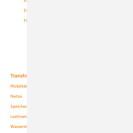
Energierecht
Planung
Energiemärkte weltweit
Logistik
Finanzierung
Betrieb
Onshore-Wind
Offshore-Wind
Solar
Bioenergie
Transformation
Energieversorger
Service
Mobilität
Kommunen
Netze
Stadtwerke
Speicher
Energiekonzerne
Lastmanagement
Wasserstoff