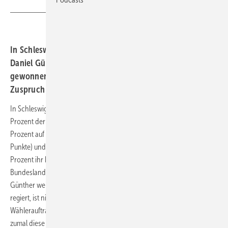
In Schleswig-Holstein hat die Union um Regierungschef
Daniel Günther gestern bei den Landtagswahlen deutlich
gewonnen, aber auch die Grünen bekamen so viel
Zuspruch wie nie in dem Nordland.
In Schleswig-Holstein gewann die CDU die Landtagswahl mit 43,4
Prozent der Stimmen (plus 11,4 Punkte). Die SPD rutschte mit 16,0
Prozent auf ihr historisch schlechtestes Ergebnis ab (minus 11,3
Punkte) und fiel hinter die Grünen zurück. Die erreichten mit 18,3
Prozent ihr bislang bestes Wahlergebnis (plus 5,4 Punkte). Er führt das
Bundesland seit 2017 - damals kam seine CDU auf 32,0 Prozent. Ob
Günther weiter mit Grünen und FDP in einem Jamaika-Bündnis
regiert, ist nicht klar. Er könnte nur mit Grünen oder FDP regieren. Der
Wählerauftrag sieht deutlich nach einer Koalition mit den Grünen aus,
zumal diese etwa fünf Prozent zulegten, während die FDP fünf Prozent