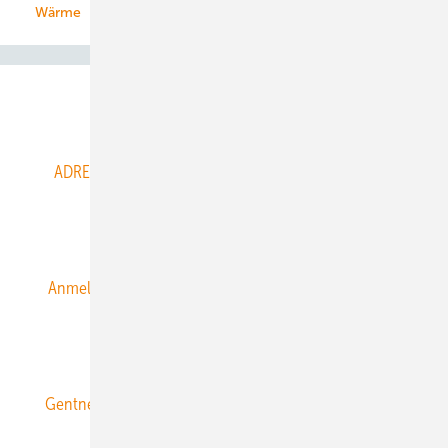
Wärme
Abo- & Leserservice
ADRESSBUCH der WIND- und SOLARENERGIE
AGB
Alle Inhalte chronologisch
Anmelden
Anmeldung & Registrierung
Datenschutz
E-Paper
ERNEUERBARE ENERGIEN abonnieren
Gentner Energy Media
Gentner Verlag
Impressum