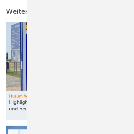
Weitere Inhalte
Husum Wind
Highlights der Windmesse: Rathaus-Comeback
und neue
Start-up-Halle