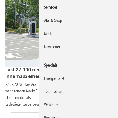
Services
Abo & Shop
Media
Newsletter
Velka Botička
Specials
Fast 27.000 neue öffentliche Ladepunkte
innerhalb eines Jahres
gebaut
Energiemarkt
27.07.2026
-
Der Ausbau der Ladeinfrastruktur hält mit dem
wachsenden Markt für Elektroautos Schritt. Der BDEW fordert eine
Technologie
Elektromobilitätsstrategie, auch um die Wirtschaftlichkeit der
Ladesäulen zu
verbessern.
Webinare
Podcasts