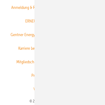
Anmeldung & Registrierung
Datenschutz
E-Paper
ERNEUERBARE ENERGIEN abonnieren
Gentner Energy Media
Gentner Verlag
Impressum
Karriere bei Gentner
Team
Mediaservice
Mitgliedschaften und Engagement
Newsletter
Privacy Manager
RSS-Feed
Veranstaltungen / Webinare
© 2026 ERNEUERBARE ENERGIEN