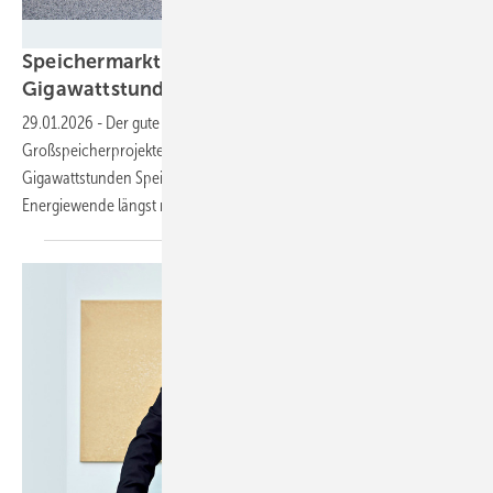
Fluence/Lichtblick
Speichermarkt 2025: Europa installiert 27,1
Gigawattstunden neue
Batteriekapazität
29.01.2026
-
Der gute Zubau wurde vor allem von den vielen
Großspeicherprojekten angetrieben. Inzwischen sind 77,3
Gigawattstunden Speicherkapazität installiert. Doch das reicht für die
Energiewende längst nicht
aus.