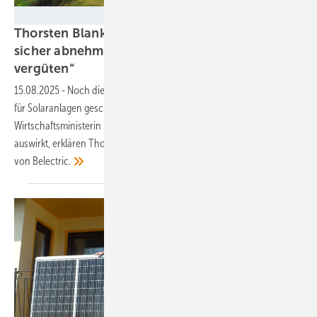
Belectric
Thorsten Blanke von Belectric: „Solarstrom
sicher abnehmen und kostendeckend
vergüten“
15.08.2025
-
Noch die Ampelregierung hat kräftig an den Regularien
für Solaranlagen geschraubt. Auch die Ankündigungen der jetzigen
Wirtschaftsministerin betreffen primär die Solarbranche. Wie sich das
auswirkt, erklären Thorsten Blanke, Danny Stadler und Evelyn Zuban
von
Belectric.