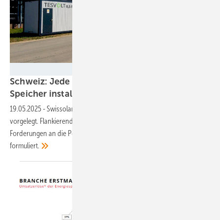
Tesvolt
Schweiz: Jede zweite Solaranlage wird mit
Speicher
installiert
19.05.2025
-
Swissolar hat den ersten Speicherbericht der Schweiz
vorgelegt. Flankierend hat der Verband einige Vorschläge und
Forderungen an die Politik, die Netzbetreiber und die Solarbranche
formuliert.