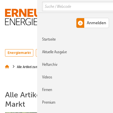
Springe
Springe
Springe
Search
auf
auf
auf
Hauptinhalt
Hauptmenü
SiteSearch
MENÜ
Startseite
Aktuelle Ausgabe
Energiemarkt
Technologie
Webinare
Podcasts
Heftarchiv
Alle Artikel zum Thema Markt
Videos
Firmen
Alle Artikel zum Thema
Markt
Premium