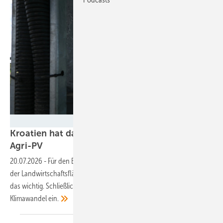
Velka Botička
Kroatien hat das Potenzial von 4,7 Gigawatt
Agri-PV
20.07.2026
-
Für den Bau dieser Leistung müssten nur fünf Prozent
der Landwirtschaftsfläche doppelt genutzt werden. Für Kroatien ist
das wichtig. Schließlich büßt der Balkanstaat viel BIP durch den
Klimawandel
ein.