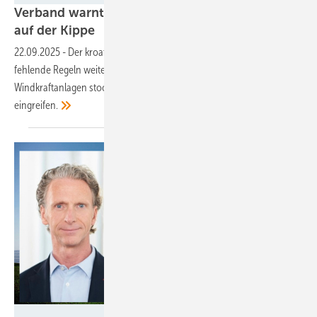
Verband warnt: Kroatiens Energiewende steht
auf der
Kippe
22.09.2025
-
Der kroatische Erneuerbaren-Verband warnt, dass
fehlende Regeln weiterhin den Ausbau von größeren Solarparks und
Windkraftanlagen stocken lassen. Die EU sollte dringend
eingreifen.
Baywa RE