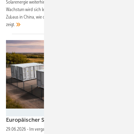
Solarenergie weiterhin der Treiber der Energiewende. Doch das
Wachstum wird sich leicht verlangsamen – aufgrund rückläufigen
Zubaus in China, wie der neue Bericht von Solarpower Europe
zeigt.
Intilion
Europäischer Speichermarkt wächst
weiter
29.06.2026
-
Im vergangenen Jahr ist die Nachfrage nach