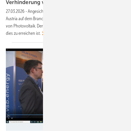
Verhinderung von
Resilienz"
27.03.2026
-
Angesichts der derzeitigen Energiekrisen fordert PV
Austria auf dem Branchentreffen in Wien den beschleunigten Ausbau
von Photovoltaik. Der Verband nennt drei zentrale Maßnahmen, wie
dies zu erreichen
ist.
ERNEUERBARE ENERGIEN