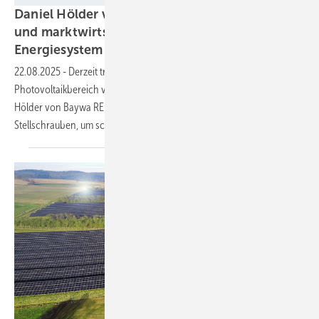
Daniel Hölder von Baywa RE: „Mehr Flexibilität
und marktwirtschaftliche Anreize ins
Energiesystem
bringen“
22.08.2025
-
Derzeit treiben die großen Solaranlagen den Zubau im
Photovoltaikbereich voran. Doch wird das auch so bleiben? Daniel
Hölder von Baywa RE kennt die aktuelle Situation am Markt und die
Stellschrauben, um schneller
voranzukommen.