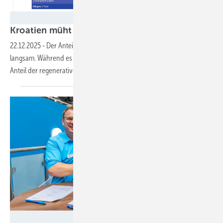
EIHP
Kroatien müht sich in Richtung
Energiezukunft
22.12.2025
-
Der Anteil der Erneuerbaren in Kroatien wächst nur
langsam. Während es im Stromsektor wenigstens vorangeht, sinkt der
Anteil der regenerativen Energien im Verkehrssektor
sogar.
Fenecon