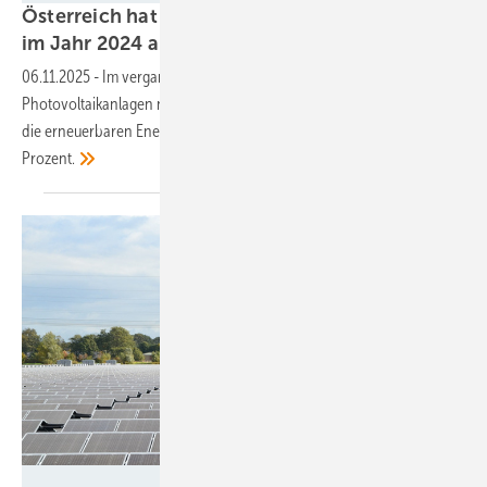
Österreich hat 2,1 Gigawatt Ökostromleistung
im Jahr 2024
aufgebaut
06.11.2025
-
Im vergangenen Jahr gingen in Österreich vor allem
Photovoltaikanlagen neu ans Netz. Zusammengenommen erreichen
die erneuerbaren Energien im Stromsektor einen Anteil von 94
Prozent.
Velka Botička