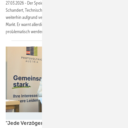
27.03.2026
-
Der Speicherausbau in Deutschland läuft gut. Simon
Schandert, Technischer Geschäftsführer von Tesvolt, sieht auch
weiterhin aufgrund verschiedener Geschäftsmodelle einen stabilen
Markt. Er warnt allerdings vor zu großer Konkurrenz aus Fernost, die
problematisch werden
könnte.
Velka Botička
"Jede Verzögerung ist ein Beitrag zur