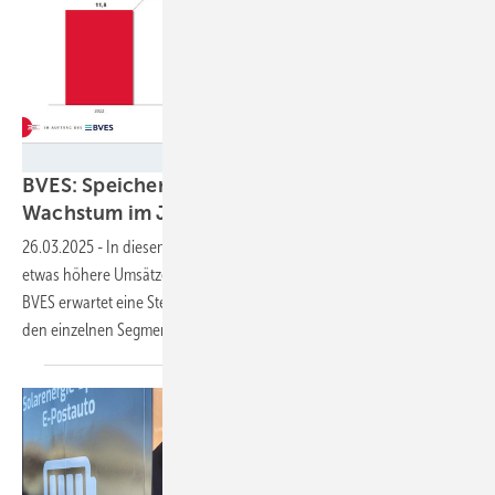
3 Energie Consulting
BVES: Speicherbranche rechnet mit leichtem
Wachstum im Jahr
2025
26.03.2025
-
In diesem Jahr werden die Anbieter von Speichern
etwas höhere Umsätze erwirtschaften als noch im Jahr 2024. Der
BVES erwartet eine Steigerung um 13 Prozent. Doch die Aussichten in
den einzelnen Segmenten sind
unterschiedlich.