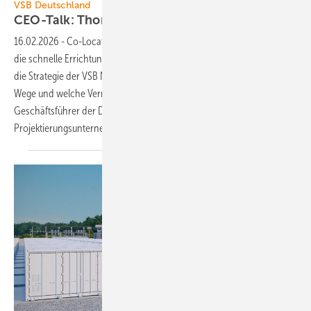
VSB Deutschland
CEO-Talk: Thomas Winkler übers Türen öffnen fü
16.02.2026
-
Co-Locations von Windkraft und PV als neuer Trend für
die schnelle Errichtung größerer Photovoltaikparks in Deutschland ist
die Strategie der VSB Neue Energien Deutschland GmbH. Welche
Wege und welche Vermarktung hier klug ist, erklärt Thomas Winkler,
Geschäftsführer der Deutschland-Sparte des Dresdner
Projektierungsunternehmens.