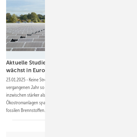
Velka Botička
Aktuelle Studie von Ember: Solarenergie
wächst in Europa am
schnellsten
23.01.2025
-
Keine Stromerzeugungstechnologie wurde im
vergangenen Jahr so schnell ausgebaut wie die Photovoltaik. Sie ist
inzwischen stärker als die Kohlekraft. Der Zubau von
Ökostromanlagen spart auch jede Menge Geld beim Import von
fossilen
Brennstoffen.
Seitennavigation
Seite 1
Nächste
››