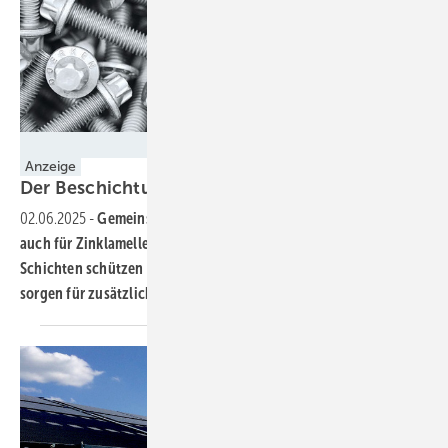
Dörken
Anzeige
Der Beschichtung noch einen
draufsetzen
02.06.2025
-
Gemeinsam funktioniert es noch besser – das gilt
auch für Zinklamellensysteme Zwei optimal abgestimmte
Schichten schützen Stahlbauteile zuverlässig vor Korrosion und
sorgen für zusätzliche
Funktionalität.