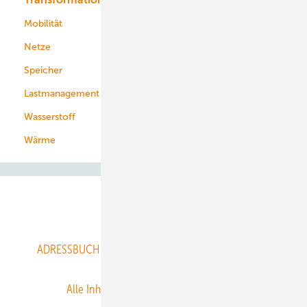
Mobilität
Kommunen
Netze
Stadtwerke
Speicher
Energiekonzerne
Lastmanagement
Wasserstoff
Wärme
Abo- & Leserservice
ADRESSBUCH der WIND- und SOLARENERGIE
AGB
Alle Inhalte chronologisch
Anmelden