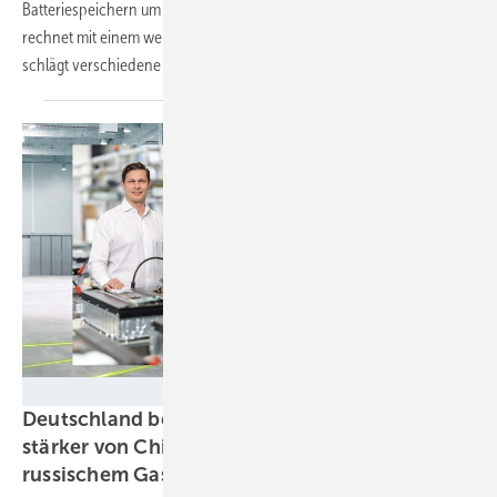
Batteriespeichern um fast die Hälfte gewachsen. Solarpower Europe
rechnet mit einem weiteren Wachstum in den nächsten Jahren und
schlägt verschiedene Unterstützungsinstrumente
vor.
Tesvolt/M. Setzpfand
Deutschland bei Energieinfrastruktur bald
stärker von China abhängig als 2021 von
russischem
Gas?