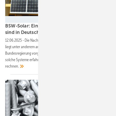
Sun Invention
BSW-Solar: Eine Million Balkonsolaranlagen
sind in Deutschland in
Betrieb
12.06.2025
-
Die Nachfrage nach Steckersolaranlagen boomt. Das
liegt unter anderem an den Vereinfachungen, die die letzte
Bundesregierung vorgenommen hat. Aber auch daran, dass sich
solche Systeme erfahrungsgemäß innerhalb von wenigen Jahren
rechnen.