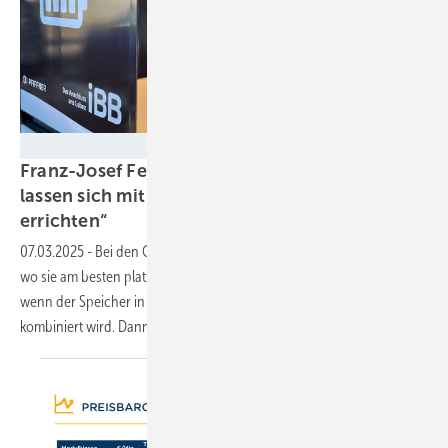
Fenecon
Franz-Josef Feilmeier von Fenecon „Speicher
lassen sich mit einer Solaranlage schneller
errichten“
07.03.2025
-
Bei den Großspeichern steht immer die Frage im Raum,
wo sie am besten platziert sind. Klar ist aber, dass es immer besser ist,
wenn der Speicher in Kombination mit einer Erzeugungsanlage
kombiniert wird. Dann ist auch die Refinanzierung
einfacher.