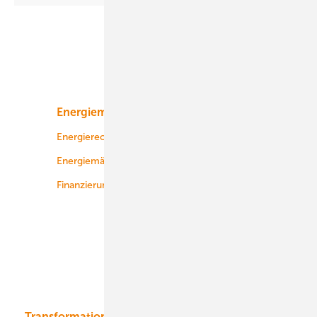
Seite
Unsere Themen
Energiemarkt
Technologie
Energierecht
Planung
Energiemärkte weltweit
Logistik
Finanzierung
Betrieb
Onshore-Wind
Offshore-Wind
Solar
Bioenergie
Transformation
Energieversorger
Service