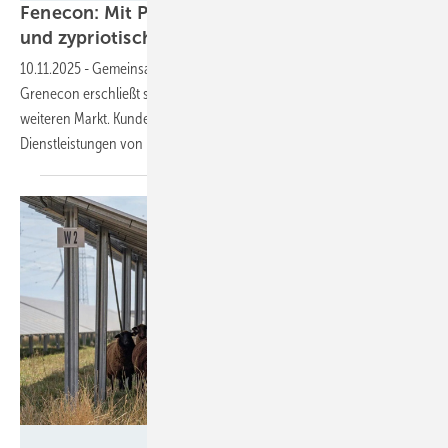
Fenecon: Mit Partnerschaft in den griechischen
und zypriotischen Speichermarkt
einsteigen
10.11.2025
-
Gemeinsam mit dem neuen griechischen Partner
Grenecon erschließt sich der bayerische Speicheranbieter einen
weiteren Markt. Kunden profitieren vom gesamten Portfolio und den
Dienstleistungen von
Fenecon.
Püspök/Alex Lang