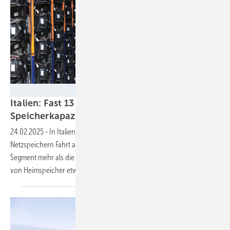
Smart Power
Italien: Fast 13 Gigawattstunden
Speicherkapazität
installiert
24.02.2025
-
In Italien nimmt vor allem der Zubau von großen
Netzspeichern Fahrt auf. Im vergangenen Jahr fielen auf dieses
Segment mehr als die Hälfte der Neuinstallationen, während der Bau
von Heimspeicher etwas
schwächelte.