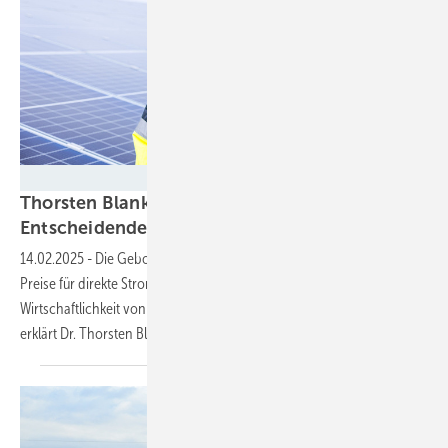
Belectric
Thorsten Blanke von Belectric: „Das
Entscheidende ist die
Stromnachfrage“
14.02.2025
-
Die Gebote in den Ausschreibungen sinken und auch die
Preise für direkte Stromlieferungen sind im Keller. Das Drückt auf die
Wirtschaftlichkeit von Solarparks. Wie dieses Dilemma zu lösen ist,
erklärt Dr. Thorsten Blank, Geschäftsführer von
Belectric.