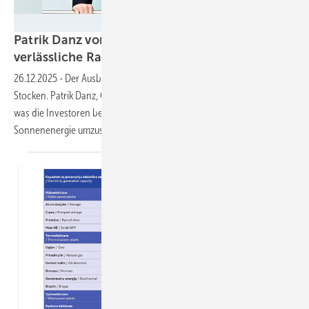
Fotostudio Klaus Gruber/Dolphin Photography
Patrik Danz von IBC Solar: „Es geht um
verlässliche
Rahmenbedingungen“
26.12.2025
-
Der Ausbau der Photovoltaik kommt derzeit etwas ins
Stocken. Patrik Danz, CSO von IBC Solar, weiß, woran das liegt und
was die Investoren benötigen, um ihren Stromverbrauch auf die
Sonnenenergie
umzustellen.