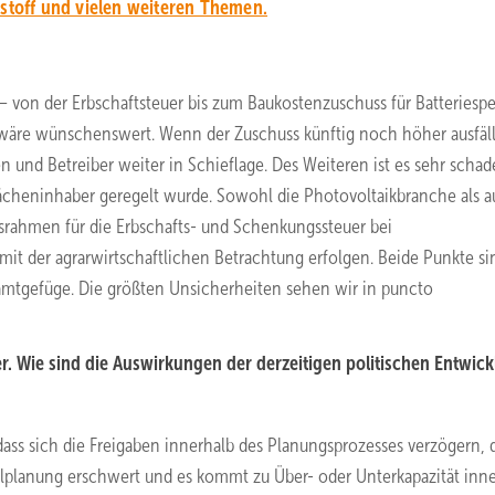
rstoff und vielen weiteren Themen.
 – von der Erbschaftsteuer bis zum Baukostenzuschuss für Batteriespe
wäre wünschenswert. Wenn der Zuschuss künftig noch höher ausfäll
und Betreiber weiter in Schieflage. Des Weiteren ist es sehr schade
lächeninhaber geregelt wurde. Sowohl die Photovoltaikbranche als a
rahmen für die Erbschafts- und Schenkungssteuer bei
mit der agrarwirtschaftlichen Betrachtung erfolgen. Beide Punkte si
amtgefüge. Die größten Unsicherheiten sehen wir in puncto
r. Wie sind die Auswirkungen der derzeitigen politischen Entwic
 dass sich die Freigaben innerhalb des Planungsprozesses verzögern,
lplanung erschwert und es kommt zu Über- oder Unterkapazität inn