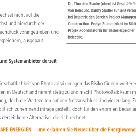
Dr. Thorsten Blanke (oben) ist Geschäftsf
von Belectric. Danny Stadler (unten) vera
echsel nicht auf die
bei Belectric den Bereich Project Manage
ächst und hierdurch der
Construction. Evelyn Zuban (nicht im Bild) 
Projektkoordinatorin für Batteriespeicher 
 Nachdruck vorangetrieben und
Belectric.
iespeichern, ausgebaut
 und Systemanbieter derzeit
irtschaftlichkeit von Photovoltaikanlagen das Risiko für den weitere
isen in Deutschland nimmt stetig zu und macht Photovoltaik kaum 
ung, doch die Wartezeiten auf den Netzanschluss sind viel zu lang. 
olitisch zunehmend infrage gestellt, doch für den enormen Bedarf a
erzeit keine Alternative, die sich rechnet.
ARE ENERGIEN – und erfahren Sie Neues über die Energiewend