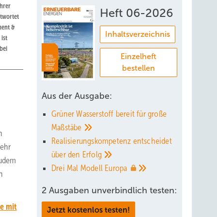
ührer
Heft 06-2026
ntwortet
ment &
Inhaltsverzeichnis
ist
bei
Einzelheft
bestellen
Aus der Ausgabe:
Grüner Wasserstoff bereit für große
Maßstäbe
n
Realisierungskompetenz entscheidet
mehr
über den
Erfolg
Zudem
Drei Mal Modell
Europa
n
2 Ausgaben unverbindlich testen:
e mit
Jetzt kostenlos testen!