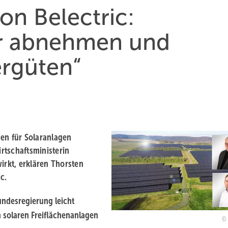
on Belectric:
er abnehmen und
rgüten“
ien für Solaranlagen
rtschaftsministerin
irkt, erklären Thorsten
c.
undesregierung leicht
h solaren Freiflächenanlagen