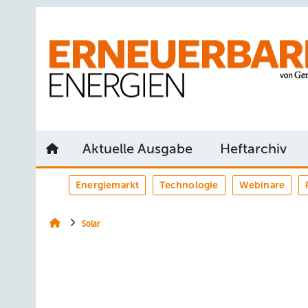
Springe
Springe
Springe
auf
auf
auf
Hauptinhalt
Hauptmenü
SiteSearch
Aktuelle Ausgabe
Heftarchiv
Energiemarkt
Technologie
Webinare
Solar