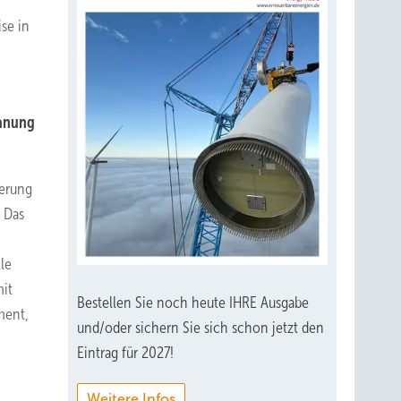
se in
lanung
herung
 Das
le
mit
Bestellen Sie noch heute IHRE Ausgabe
ment,
und/oder sichern Sie sich schon jetzt den
Eintrag für 2027!
Weitere Infos