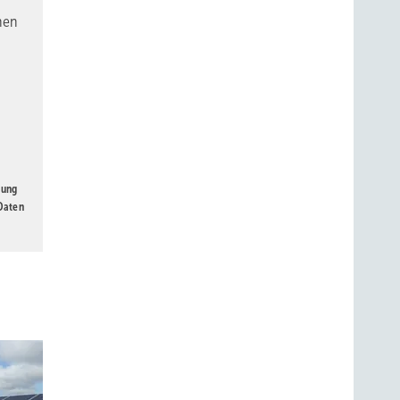
nen
gung
 Daten