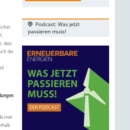
Podcast: Was jetzt
icher.
passieren muss!
t,
, dass
uch die
nd
klungen
 da man
erhalb