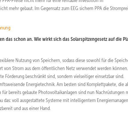
 PPA-Preise nicht mehr für eine rentable Investition in
nicht mehr gebaut. Im Gegensatz zum EEG sichern PPA die Stromprei
lanung
en das schon an. Wie wirkt sich das Solarspitzengesetz auf die P
xiblere Nutzung von Speichern, sodass diese sowohl für die Speic
ort von Strom aus dem öffentlichen Netz verwendet werden können.
e Förderung beschränkt sind, sondern vielseitiger einsetzbar sind.
nftsweisende Energietechnik. Am besten sind Komplettpakete, die al
 für bereits gebaute Photovoltaikanlagen sind nun Nachrüstungen 
au das: voll ausgestattete Systeme mit intelligentem Energiemanage
zbereit und aus einer Hand.