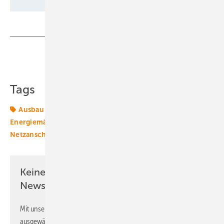
Teilen
Link kopieren
Tags
Ausbau
EU-Kommission
Energiemarkt
Energiemärkte weltweit
Energiewende
Kroatien
Netzanschluss
Speicher
Verband
Keine Zeit? Kein Problem mit dem ERE
Newsletter!
Mit unserem Newsletter erhalten Sie regelmäßig von uns
ausgewählte Informationen und Neuigkeiten, gebündelt und