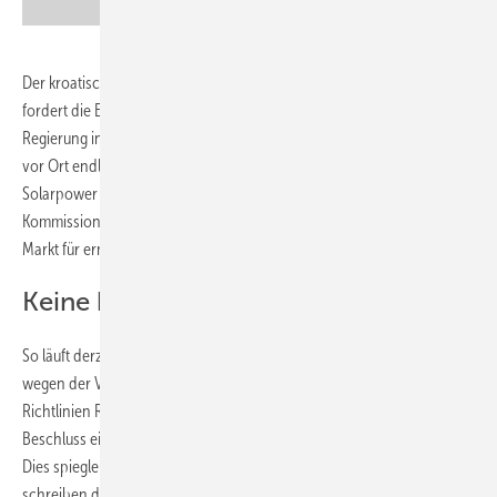
Der kroatische Verband der Erneuerbaren Energien (OIE Hrvatksa)
fordert die EU-Kommission dazu auf, schnellstmöglich mit der
Regierung in Zagreb in Verhandlung zu treten, um die Energiewende
vor Ort endlich zu entfesseln. Dazu hat der Verband zusammen mit
Solarpower Europe und Wind Europe einen Brandbrief an die EU-
Kommission geschrieben, in dem die Situation auf dem kroatischen
Markt für erneuerbare Energien beschrieben wird.
Keine klare Energiewendepolitik
So läuft derzeit gegen Kroatien ein Vertragsverletzungsverfahren
wegen der Verzögerungen bei der Umsetzung der Erneuerbaren-
Richtlinien RED II und RED III. Außerdem zögert die Regierung den
Beschluss eines Nationalen Energie- und Klimaplans (NECP) hinaus.
Dies spiegle ein Fehlen einer klaren Politik für die Energiewende wider,
schreiben die Verbände im Brief. In Brüssel ist dies alles bekannt.