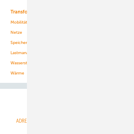
Transformation
Energieversorger
Service
Mobilität
Kommunen
Netze
Stadtwerke
Speicher
Energiekonzerne
Lastmanagement
Wasserstoff
Wärme
Abo- & Leserservice
ADRESSBUCH der WIND- und SOLARENERGIE
AGB