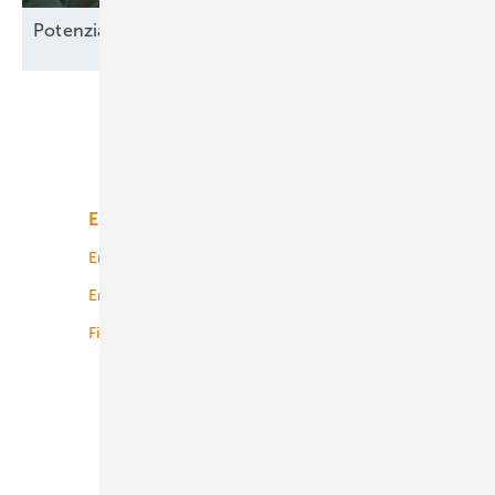
Potenzial-Pflege auf
Borkum
Unsere Themen
Energiemarkt
Technologie
Energierecht
Planung
Energiemärkte weltweit
Logistik
Finanzierung
Betrieb
Onshore-Wind
Offshore-Wind
Solar
Bioenergie