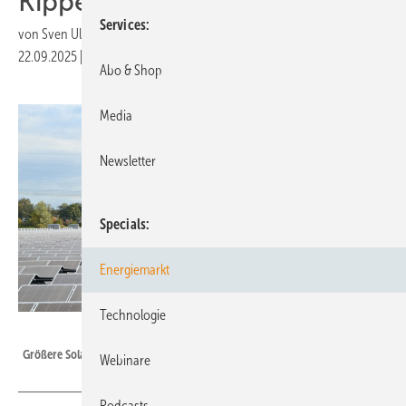
Kippe
Services
von
Sven Ullrich
22.09.2025
|
Druckvorschau
Abo & Shop
Media
Newsletter
Specials
Energiemarkt
Technologie
Velka Botička
Größere Solarprojekte sind in Kroatien derzeit blockiert.
Webinare
Podcasts