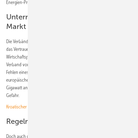
Energien-Projekten abgeladen werden.
Unternehmen ziehen sich aus dem
Markt zurück
Die Verbände warnen davor, dass durch die langen Verzögerungen
das Vertrauen der Investoren in die kroatische Energie- und
Wirtschaftspolitik heftigen Schaden nehmen könnte. Zudem warnt der
Verband vor systemischen Verzerrungen im Ausgleichsmarkt und dem
Fehlen eines fairen Wettbewerbs. Schon jetzt hätten sich mehrere
europäische Unternehmen aus dem Markt zurückgezogen. Weitere 2,5
Gigawatt an Projekten im Bereich erneuerbare Energien sind in
Gefahr.
Kroatischer Erneuerbaren-Verband sieht großen Chancen für Agri-PV
Regeln für Speicher fehlen
Doch auch die Regelungen für den Anschluss von Batteriespeichern