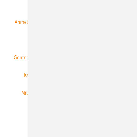
Alle Inhalte chronologisch
Anmelden
Anmeldung & Registrierung
Datenschutz
E-Paper
ERNEUERBARE ENERGIEN abonnieren
Gentner Energy Media
Gentner Verlag
Impressum
Karriere bei Gentner
Team
Mediaservice
Mitgliedschaften und Engagement
Newsletter
Privacy Manager
RSS-Feed
Veranstaltungen / Webinare