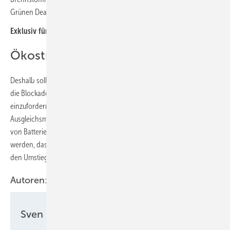
Grünen Deal gefährden“, warnen die Branchenvertreter.
Exklusiv für Abonnenten:
Europas Nullsummenspiel
Ökostrom statt Gas
Deshalb sollte Brüssel dringend mit Zagreb ins Gespräch kommen, um
die Blockade aufzuheben und die Einhaltung des EU-Rechts
einzufordern. Dazu gehört neben eines wettbewerblichen
Ausgleichsmarktes inklusive Ökostromanlagen auch die Aufnahme
von Batteriespeichern in den NECP. Dadurch kann verhindert
werden, dass die Investitionen in LNG-Terminals und Gaspipelines
den Umstieg auf erneuerbaren Strom verdrängen.
Autoren:
Sven Ullrich