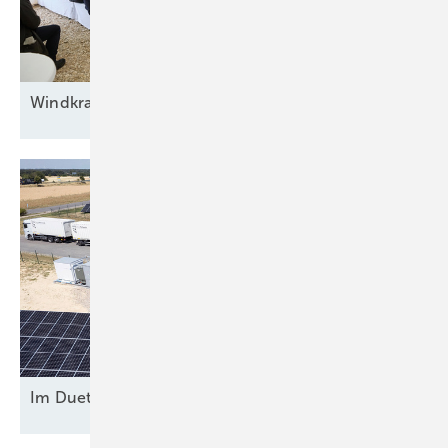
Windkraft auf
Rennwegkurs
Im Duett am
Netz