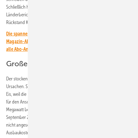
Schließlich hat die EU-Kommission schon in ihrem aktuellen
Länderbericht zur Energiewende in Kroatien ausdrücklich den
Rückstand Kroatiens festgestellt.
Die spannendsten Artikel, Grafiken und Dossiers erhalten unsere
Magazin-Abonnent:innen. Sie haben noch kein Abo? Jetzt über
alle Abo-Angebote informieren und Wissensvorsprung sichern.
Große Projekte liegen auf Eis
Der stockende Ausbau von Ökostromanlagen in Kroatien hat mehrere
Ursachen. So liegen schon seit Längerem viele größere Projekte auf
Eis, weil die Energieregulierungsbehörde immer noch keine Gebühr
für den Anschluss von Anlagen mit einer Leistung von über zehn
Megawatt bestimmt hat. Eigentlich sollte diese Gebühr schon im
September 2022 festgelegt werden. Ohne sie können die Anlagen
nicht angeschlossen werden. Hierbei sollte aber eine Auslagerung der
Ausbaukosten für die Netze nicht auf die Entwickler von Erneuerbare-