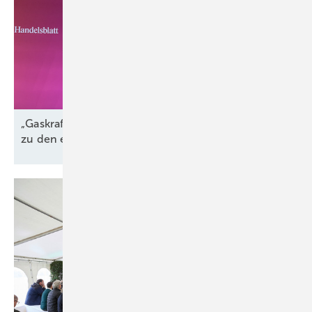
„Gaskraftwerke sind der perfekte Komplementär
zu den erneuerbaren
Energien“