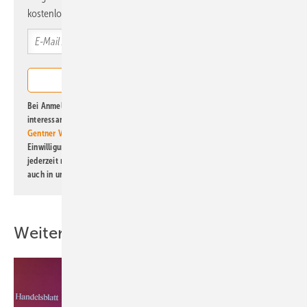
kostenlos direkt ins Postfach.
Bei Anmeldung zu diesem Newsletter bin ich damit einverstanden, über
interessante Verlags- und Online-Angebote
der Marken der Alfons W.
Gentner Verlag GmbH & Co. KG
informiert zu werden. Diese
Einwilligung kann ich jederzeit widerrufen und eine Abmeldung ist
jederzeit möglich. Informationen zum Umgang mit Daten finden Sie
auch in unserer
Datenschutzerklärung
.
Weitere Inhalte