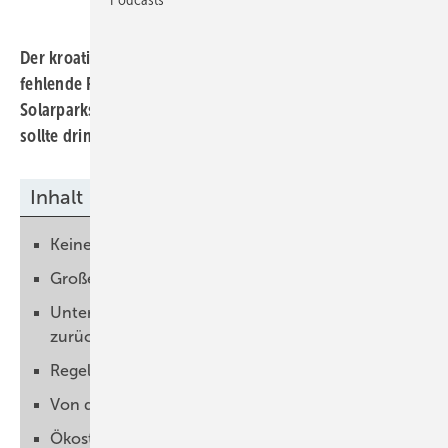
Der kroatische Erneuerbaren-Verband warnt, dass
fehlende Regeln weiterhin den Ausbau von größeren
Solarparks und Windkraftanlagen stocken lassen. Die EU
sollte dringend eingreifen.
Inhalt
Keine klare Energiewendepolitik
Große Projekte liegen auf Eis
Unternehmen ziehen sich aus dem Markt
zurück
Regeln für Speicher fehlen
Von den Ausgleichsmärkten ausgeschlossen
Ökostrom statt Gas