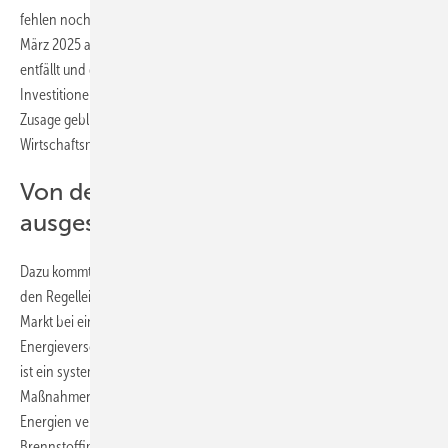
fehlen noch. So hat der Wirtschaftsminister Ante Šušnjar bereits im
März 2025 angekündigt, dass die Anschlussgebühr für Speicher
entfällt und den Entwicklern flexible Verträge angeboten werden, um
Investitionen in Batteriespeicher zu fördern. Doch bisher ist es bei der
Zusage geblieben. Konkrete Schritte in diese Richtung hat der
Wirtschaftsminister bisher nicht unternommen.
Von den Ausgleichsmärkten
ausgeschlossen
Dazu kommt noch, dass die Erneuerbaren Energien weiterhin von
den Regelleistungsmärkten ausgeschlossen sind. Derzeit liegt dieser
Markt bei einem Monopolanbieter, der den Marktteilnehmern wie
Energieversorgern überhöhte Kosten in Rechnung stellen kann. „Dies
ist ein systemisches Versagen der Regulierung. Ohne dringende
Maßnahmen wird Kroatien seine Investitionen in erneuerbare
Energien verlieren, sein Energiesystem weiter an fossile
Brennstoffimporte binden und seinen Beitrag zum Europäischen