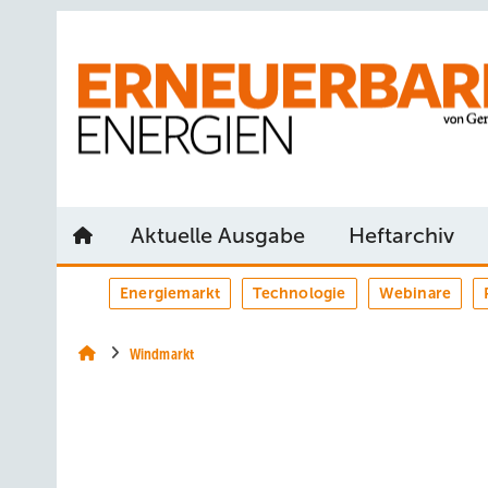
Springe
Springe
Springe
auf
auf
auf
Hauptinhalt
Hauptmenü
SiteSearch
Aktuelle Ausgabe
Heftarchiv
Energiemarkt
Technologie
Webinare
Windmarkt