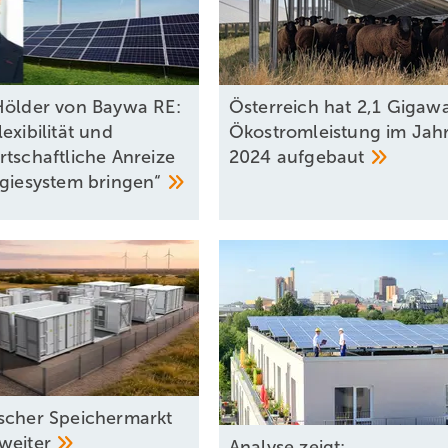
Hölder von Baywa RE:
Österreich hat 2,1 Gigawa
exibilität und
Ökostromleistung im Jah
rtschaftliche Anreize
2024
aufgebaut
rgiesystem
bringen“
scher Speichermarkt
weiter
Analyse zeigt: