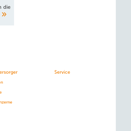
 die
k
ersorger
Service
en
e
nzerne