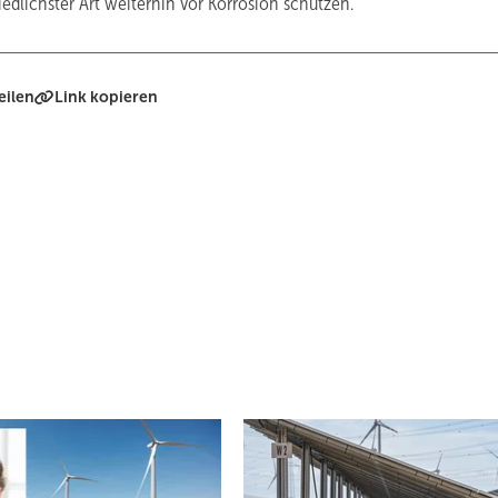
edlichster Art weiterhin vor Korrosion schützen.
eilen
Link kopieren