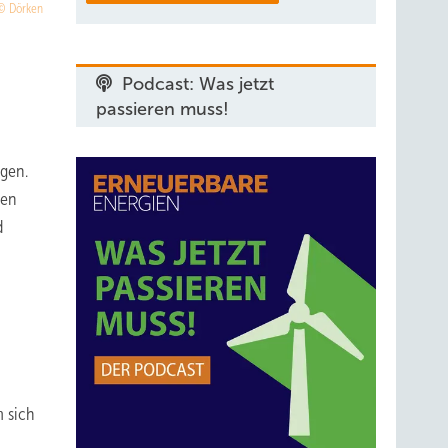
Dörken
Podcast: Was jetzt
passieren muss!
rgen.
hen
d
 sich