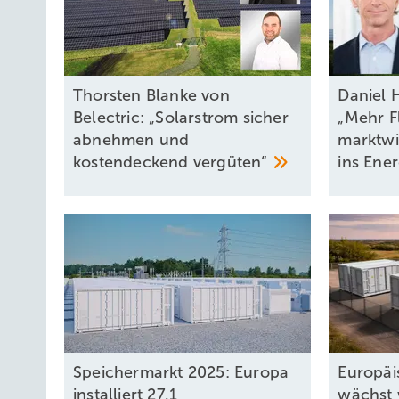
Thorsten Blanke von
Daniel 
Belectric: „Solarstrom sicher
„Mehr Fl
abnehmen und
marktwi
kostendeckend
vergüten“
ins Ene
Speichermarkt 2025: Europa
Europäi
installiert 27,1
wächst