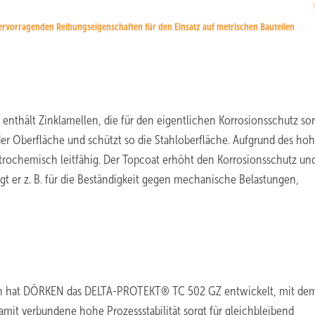
rvorragenden Reibungseigenschaften für den Einsatz auf metrischen Bauteilen
d enthält Zinklamellen, die für den eigentlichen Korrosionsschutz so
der Oberfläche und schützt so die Stahloberfläche. Aufgrund des ho
trochemisch leitfähig. Der Topcoat erhöht den Korrosionsschutz un
gt er z. B. für die Beständigkeit gegen mechanische Belastungen,
ern hat DÖRKEN das DELTA-PROTEKT® TC 502 GZ entwickelt, mit dem
damit verbundene hohe Prozessstabilität sorgt für gleichbleibend