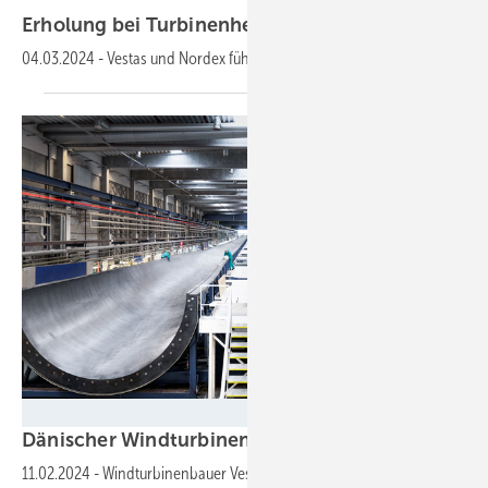
Erholung bei
Turbinenherstellern
04.03.2024
-
Vestas und Nordex führen positiven Trend
an
Vestas Wind Systems
Dänischer Windturbinenbauer mit Rekordaufträ
11.02.2024
-
Windturbinenbauer Vestas, weltmarktführend bei den