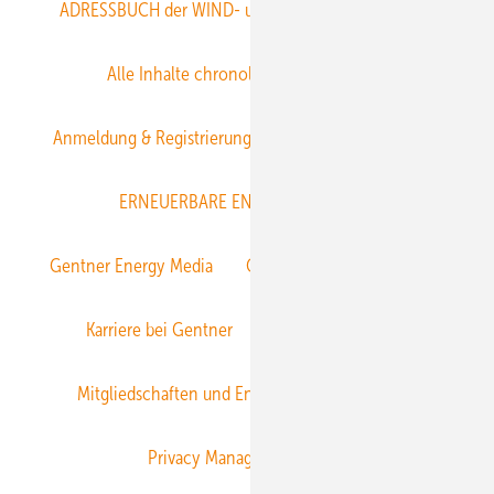
ADRESSBUCH der WIND- und SOLARENERGIE
AGB
Alle Inhalte chronologisch
Anmelden
Anmeldung & Registrierung
Datenschutz
E-Paper
ERNEUERBARE ENERGIEN abonnieren
Gentner Energy Media
Gentner Verlag
Impressum
Karriere bei Gentner
Team
Mediaservice
Mitgliedschaften und Engagement
Newsletter
Privacy Manager
RSS-Feed