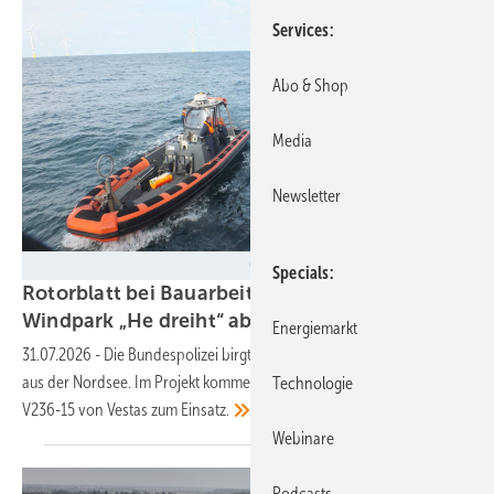
Services
Abo & Shop
Media
Newsletter
Bundespolizeiinspektion See Cuxhaven
Specials
Rotorblatt bei Bauarbeiten am Offshore-
Windpark „He dreiht“
abgestürzt
Energiemarkt
31.07.2026
-
Die Bundespolizei birgt Teilstück des havarierten Blattes
aus der Nordsee. Im Projekt kommen erstmals Anlagen vom Typ
Technologie
V236-15 von Vestas zum
Einsatz.
Webinare
Podcasts