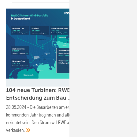
RWE
104 neue Turbinen: RWE trifft finale
Entscheidung zum Bau
„Nordseecluster“
28.05.2024
-
Die Bauarbeiten am ersten Abschnitt sollen bereits im
kommenden Jahr beginnen und alle Vestas V236-15.0 MW bis 2029
errichtet sein. Den Strom will RWE an die deutsche Industrie
verkaufen.