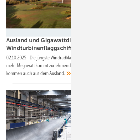
UMertens - Nordex
Ausland und Gigawattdimension: Neue
Windturbinenflaggschiffe erobern
Markt
02.10.2025
-
Die jüngste Windradklasse mit knapp sieben oder etwas
mehr Megawatt kommt zunehmend zum Einsatz. Erste Bestellungen
kommen auch aus dem
Ausland.