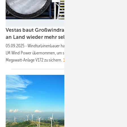
Vestas Wind Systems A/S
Vestas baut Großwindradflügel für Windparks
an Land wieder mehr
selbst
05.09.2025
-
Windturbinenbauer hat polnische Rotorblattfabrik von
LM Wind Power übernommen, um sich Kapazitäten für die 7,2-
Megawatt-Anlage V172 zu
sichern.