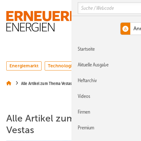
Springe
Springe
Springe
Search
auf
auf
auf
Hauptinhalt
Hauptmenü
SiteSearch
MENÜ
Startseite
Aktuelle Ausgabe
Energiemarkt
Technologie
Webinare
Podcasts
Heftarchiv
Alle Artikel zum Thema Vestas
Videos
Firmen
Alle Artikel zum Thema
Vestas
Premium