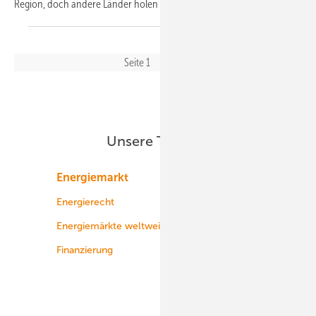
Region, doch andere Länder holen
auf.
Seitennavigation
Seite 1
Nächste
››
Seite
Unsere Themen
Energiemarkt
Technologie
Energierecht
Planung
Energiemärkte weltweit
Logistik
Finanzierung
Betrieb
Onshore-Wind
Offshore-Wind