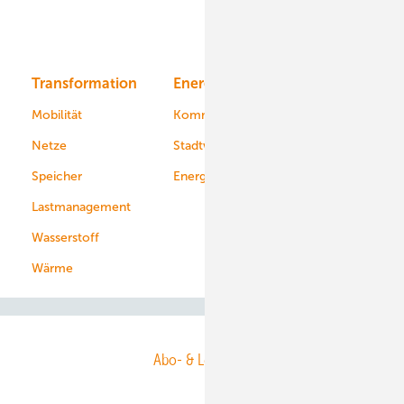
Solar
Bioenergie
Transformation
Energieversorger
Service
Mobilität
Kommunen
Netze
Stadtwerke
Speicher
Energiekonzerne
Lastmanagement
Wasserstoff
Wärme
Abo- & Leserservice