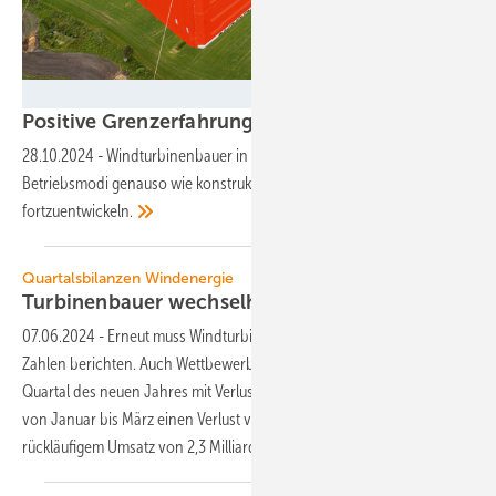
Foto: Ulrich Mertens - Nordex
Positive
Grenzerfahrung
28.10.2024
-
Windturbinenbauer in Europa und den USA nutzen neue
Betriebsmodi genauso wie konstruktive Brüche, um die Anlagen
fortzuentwickeln.
Quartalsbilanzen Windenergie
Turbinenbauer
wechselhaft
07.06.2024
-
Erneut muss Windturbinenbauer Siemens Gamesa rote
Zahlen berichten. Auch Wettbewerber Vestas schloss das erste
Quartal des neuen Jahres mit Verlusten ab. Siemens Gamesa erfuhr
von Januar bis März einen Verlust von 448 Millionen Euro, bei leicht
rückläufigem Umsatz von 2,3 Milliarden Euro.
Auch...