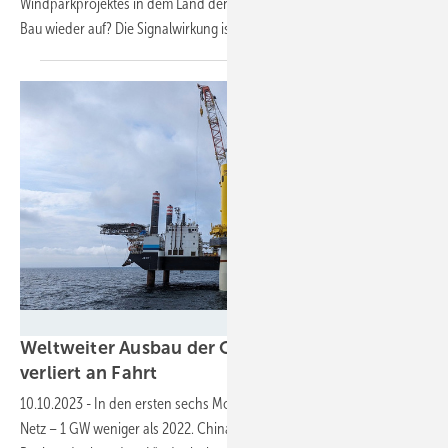
Windparkprojektes in dem Land den wegen des Krieges gestoppten
Bau wieder auf? Die Signalwirkung ist
gewollt.
Ørsted
Weltweiter Ausbau der Offshore-Windenergie
verliert an
Fahrt
10.10.2023
-
In den ersten sechs Monaten 2023 gingen 5,6 GW ans
Netz – 1 GW weniger als 2022. China bleibt führende Offshore-