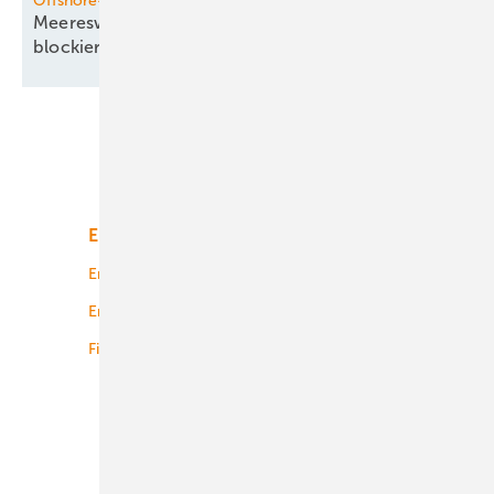
Offshore-Windenergie
Meereswindkraft-Organisation für Rückgabe
blockierter
Flächen
Unsere Themen
Energiemarkt
Technologie
Energierecht
Planung
Energiemärkte weltweit
Logistik
Finanzierung
Betrieb
Onshore-Wind
Offshore-Wind
Solar