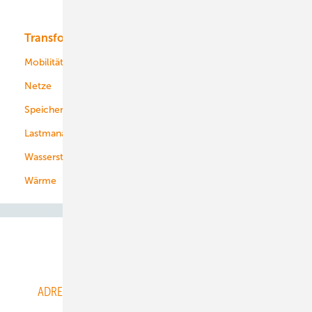
Bioenergie
Transformation
Energieversorger
Service
Mobilität
Kommunen
Netze
Stadtwerke
Speicher
Energiekonzerne
Lastmanagement
Wasserstoff
Wärme
Abo- & Leserservice
ADRESSBUCH der WIND- und SOLARENERGIE
AGB