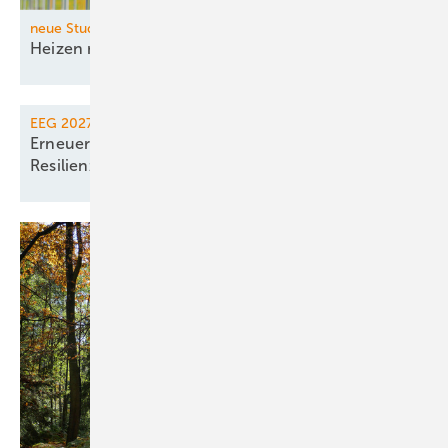
neue Studie der Fraunhofer-Institute IEG und ISI
Heizen mit Wasserstoff bleibt dauerhaft
teuer
EEG 2027
Erneuerbaren-Gesetz führt Ausschreibung für
Resilienz
ein