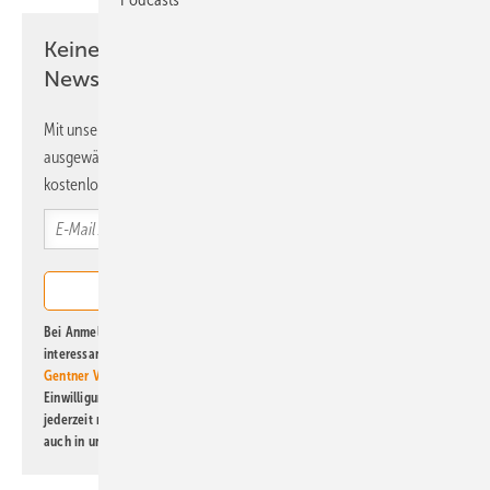
Keine Zeit? Kein Problem mit dem ERE
Newsletter!
Mit unserem Newsletter erhalten Sie regelmäßig von uns
ausgewählte Informationen und Neuigkeiten, gebündelt und
kostenlos direkt ins Postfach.
Bei Anmeldung zu diesem Newsletter bin ich damit einverstanden, über
interessante Verlags- und Online-Angebote
der Marken der Alfons W.
Gentner Verlag GmbH & Co. KG
informiert zu werden. Diese
Einwilligung kann ich jederzeit widerrufen und eine Abmeldung ist
jederzeit möglich. Informationen zum Umgang mit Daten finden Sie
auch in unserer
Datenschutzerklärung
.