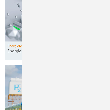
Energieleitplanung
Energieinfrastruktur ganzheitlich
umkrempeln