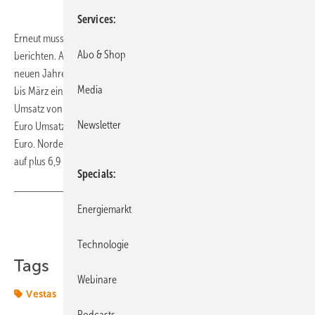
Services
Erneut muss Windturbinenbauer Siemens Gamesa rote Zahlen
Abo & Shop
berichten. Auch Wettbewerber Vestas schloss das erste Quartal des
neuen Jahres mit Verlusten ab. Siemens Gamesa erfuhr von Januar
Media
bis März einen Verlust von 448 Millionen Euro, bei leicht rückläufigem
Umsatz von 2,3 Milliarden Euro. Auch Vestas verlor mit 2,7 Milliarden
Newsletter
Euro Umsatz etwas. Die Ertragsgröße Ebit betrug minus 68 Millionen
Euro. Nordex erhöhte dagegen den Umsatz auf 1,6 Milliarden, das Ebit
auf plus 6,9 Millionen Euro.
(tw)
Specials
Energiemarkt
Teilen
Link kopieren
Technologie
Tags
Webinare
Vestas
Podcasts