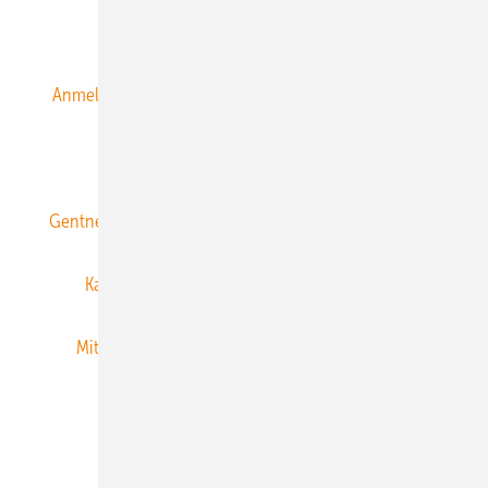
Alle Inhalte chronologisch
Anmelden
Anmeldung & Registrierung
Datenschutz
E-Paper
ERNEUERBARE ENERGIEN abonnieren
Gentner Energy Media
Gentner Verlag
Impressum
Karriere bei Gentner
Team
Mediaservice
Mitgliedschaften und Engagement
Newsletter
Privacy Manager
RSS-Feed
Veranstaltungen / Webinare