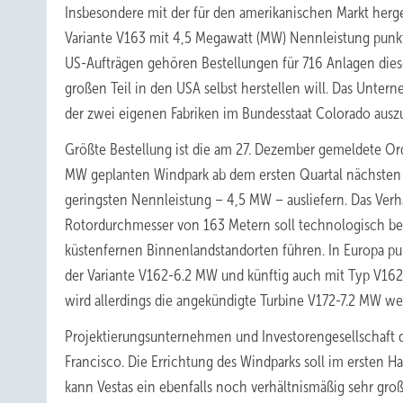
Insbesondere mit der für den amerikanischen Markt herg
Variante V163 mit 4,5 Megawatt (MW) Nennleistung punkt
US-Aufträgen gehören Bestellungen für 716 Anlagen dies
großen Teil in den USA selbst herstellen will. Das Unt
der zwei eigenen Fabriken im Bundesstaat Colorado ausz
Größte Bestellung ist die am 27. Dezember gemeldete Ord
MW geplanten Windpark ab dem ersten Quartal nächsten 
geringsten Nennleistung – 4,5 MW – ausliefern. Das Verh
Rotordurchmesser von 163 Metern soll technologisch be
küstenfernen Binnenlandstandorten führen. In Europa punk
der Variante V162-6.2 MW und künftig auch mit Typ V162-
wird allerdings die angekündigte Turbine V172-7.2 MW 
Projektierungsunternehmen und Investorengesellschaft di
Francisco. Die Errichtung des Windparks soll im ersten H
kann Vestas ein ebenfalls noch verhältnismäßig sehr gro