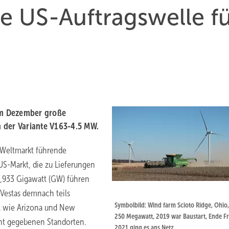
e US-Auftragswelle f
im Dezember große
in der Variante V163-4.5 MW.
Weltmarkt führende
S-Markt, die zu Lieferungen
3,933 Gigawatt (GW) führen
 Vestas demnach teils
Symbolbild: Wind farm Scioto Ridge, Ohio,
A wie Arizona und New
250 Megawatt, 2019 war Baustart, Ende F
nnt gegebenen Standorten.
2021 ging es ans Netz.