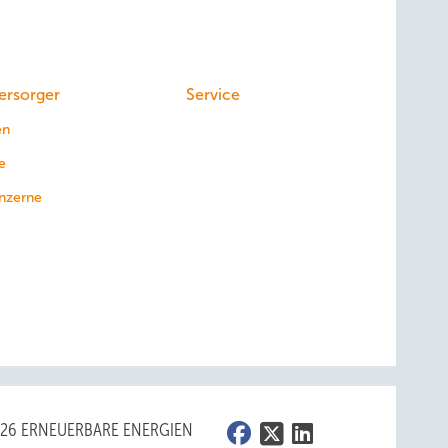
ersorger
Service
en
e
nzerne
026 ERNEUERBARE ENERGIEN