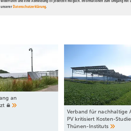
t widerrufen und eine Abmeldung ist jederzeit möglich. Informationen zum Umgang mit
n unserer
Datenschutzerklärung
.
ang an
tzt
Verband für nachhaltige 
PV kritisiert Kosten-Studi
Thünen-Instituts