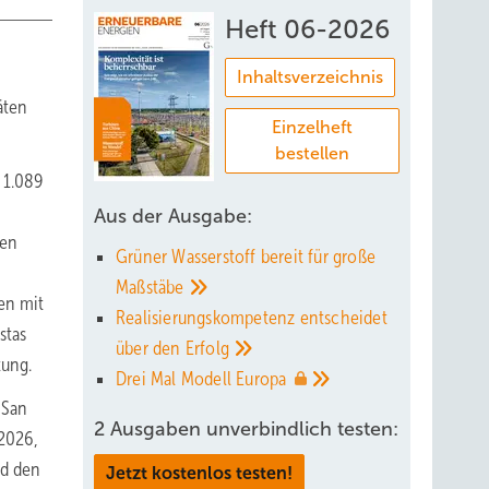
Heft 06-2026
Inhaltsverzeichnis
äten
Einzelheft
bestellen
 1.089
Aus der Ausgabe:
ßen
Grüner Wasserstoff bereit für große
Maßstäbe
nen mit
Realisierungskompetenz entscheidet
stas
über den
Erfolg
tung.
Drei Mal Modell
Europa
 San
2 Ausgaben unverbindlich testen:
 2026,
nd den
Jetzt kostenlos testen!