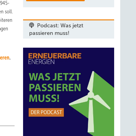
 945-
n soll.
iteren
Podcast: Was jetzt
agen
passieren muss!
ieren
.