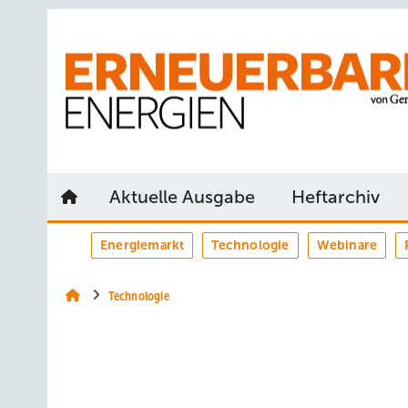
Springe
Springe
Springe
auf
auf
auf
Hauptinhalt
Hauptmenü
SiteSearch
Aktuelle Ausgabe
Heftarchiv
Energiemarkt
Technologie
Webinare
Technologie