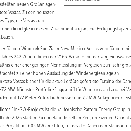
estellten neuen Großanlagen-
ete Vestas. Zu den neuesten
es Typs, die Vestas zum
ernehmen kündigte in diesem Zusammenhang an, die Fertigungskapazit
ubauen.
er für den Windpark Sun Zia in New Mexico. Vestas wird für den mit
Jahres 242 Windturbinen der V163-Variante mit der vergleichsweise
ältnis einer eher geringen Nennleistung im Vergleich zum sehr gro
trachtet zu einer hohen Auslastung der Windenergieanlage an
tete Vestas bisher für die aktuell größte gefertigte Turbine der Dä
7.2 MW. Nächstes Portfolio-Flaggschiff für Windparks an Land bei Ve
werden mit 172 Meter Rotordurchmesser und 7,2 MW Anlagennennleis
eses Ein-GW-Projekts ist die kalifornische Pattern Energy Group in
albjahr 2026 starten. Zu ungefähr derselben Zeit, im zweiten Quartal
ßes Projekt mit 603 MW errichten, für das die Dänen den Standort u