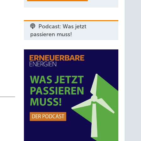
Podcast: Was jetzt
mens.
passieren muss!
vität
einem
an
n MINT-
ien
 es
der
lingt