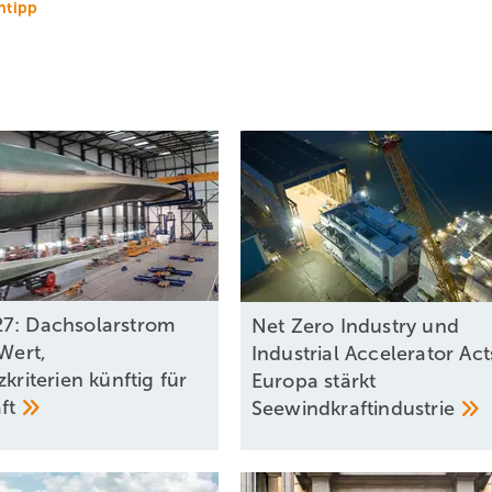
ntipp
tsmarkt kann die Vorbildfunktion von Frauen gar nicht hoch genug
 in Auftrag gegebene Studie „The When & Why of STEM Gender Gap“. 
T-Studium interessiert, auch wenn sie keine Vorbilder hatten. Konn
 Unternehmen der erneuerbaren Energien liefern die Vorbilder für 
icher nicht die letzte sein wird.
7: Dachsolarstrom
Net Zero Industry und
 Wert,
Industrial Accelerator Act
zkriterien künftig für
Europa stärkt
ft
Seewindkraftindustrie