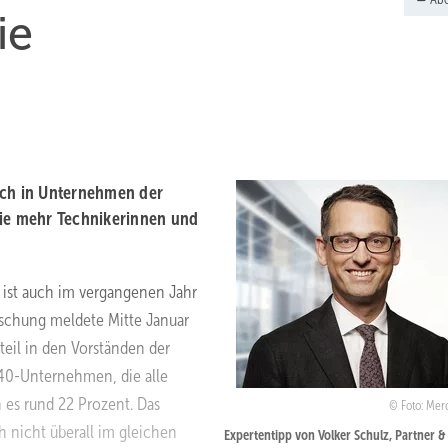
ie
uch in Unternehmen der
ie mehr ­Technikerinnen und
ist auch im vergangenen Jahr
orschung meldete Mitte Januar
eil in den Vorständen der
40-Unternehmen, die alle
es rund 22 Prozent. Das
Foto: Mer
h nicht überall im gleichen
Expertentipp von Volker Schulz, Partner &