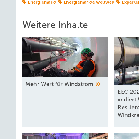
Energiemarkt
Energiemärkte weltweit
Experte
Mit Blick auf die langfristige Entwicklung auf dem Arbei
eingeschätzt werden. Das zeigt die 2018 von Microsoft
Weitere Inhalte
Prozent der befragten jungen Frauen waren an einem MIN
Vorbilder benennen, waren es 44 Prozent. Mehr Frauen in
nächste Generation, die – anders als manche vorgeben – s
Mehr Wert für
Windstrom
EEG 202
verliert
Resilien
Windkra