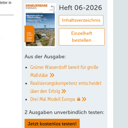
eiter in
Heft 06-2026
Inhaltsverzeichnis
Einzelheft
Die
bestellen
Frauen
Aus der Ausgabe:
angeht,
Grüner Wasserstoff bereit für große
Maßstäbe
Realisierungskompetenz entscheidet
über den
Erfolg
­
Drei Mal Modell
Europa
2 Ausgaben unverbindlich testen:
Jetzt kostenlos testen!