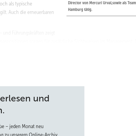
Director von Mercuri Urval,sowie als Team­l
och als typische
Hamburg tätig.
ilt. Auch die erneuerbaren
- und Führungskräften zeigt
hrungspositionen sorgen für zusätzliche Sichtweisen im Management. 
kten verbessert die Entscheidungen auf Unternehmensebene. Mehr 
r dahingehend beeinflussen, dass Arbeitszeiten und Arbeitsumfeld
Bereichen gilt auch hier: Wenn das Management mit gutem Vorbild vor
chter.
terlesen und
 typische Männer­domäne mit entsprechen­der
Vor
n.
be – jeden Monat neu
ng zu unserem Online-Archiv