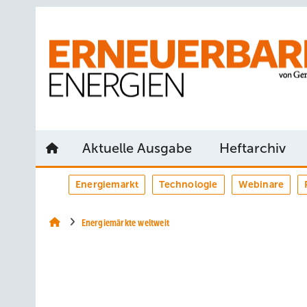
Springe
Springe
Springe
auf
auf
auf
Hauptinhalt
Hauptmenü
SiteSearch
Aktuelle Ausgabe
Heftarchiv
Energiemarkt
Technologie
Webinare
Energiemärkte weltweit