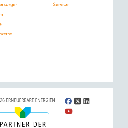
ersorger
Service
en
e
nzerne
026 ERNEUERBARE ENERGIEN