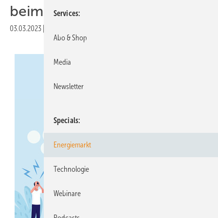
beim Klima
Services
03.03.2023
|
Veröffentlicht in
Ausgabe 02-2023
Abo & Shop
Media
Newsletter
Specials
Energiemarkt
Technologie
Webinare
Podcasts