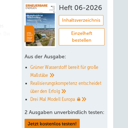
Heft 06-2026
Inhaltsverzeichnis
es
n. Das
Einzelheft
bestellen
gkeit
Aus der Ausgabe:
Grüner Wasserstoff bereit für große
r die
Maßstäbe
e
Realisierungskompetenz entscheidet
grund
über den
Erfolg
ehr
Drei Mal Modell
Europa
ehen,
2 Ausgaben unverbindlich testen:
z
h für
Jetzt kostenlos testen!