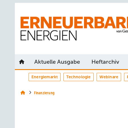
Springe
Springe
Springe
auf
auf
auf
Hauptinhalt
Hauptmenü
SiteSearch
Aktuelle Ausgabe
Heftarchiv
Energiemarkt
Technologie
Webinare
Finanzierung