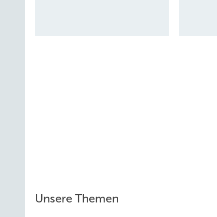
Ludger Wibbeke,
Geschäftsführer Real-Assets, Hansainves
Konferenz zu Finanzen
Finanzierung & Direkt­vermarktung
ist die Jahreskonfe
werden aktuelle Fragen der Finanzierung und Vermarktung
Weitere Infos:
www.bwe-seminare.de/f
Unsere Themen