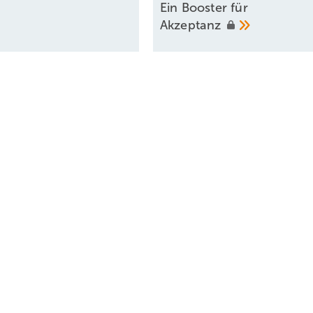
Ein Booster für
Akzeptanz
t
Foto: H
renz des Bundesverbands Windenergie vom 22. bis 23. März in Berlin.
 diskutiert.
iwi