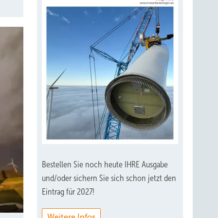
tatt
nach
en
h. Mit
gen
t-
nd
on
ven
 bisher
n
Bestellen Sie noch heute IHRE Ausgabe
und/oder sichern Sie sich schon jetzt den
Eintrag für 2027!
Weitere Infos