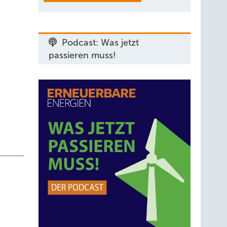
diese
Podcast: Was jetzt
passieren muss!
nd zur
g
ng von
rnen
sitiv.
erung
tellen