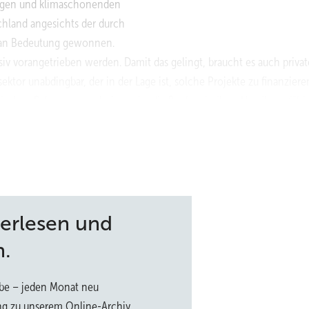
higen und klimaschonenden
chland angesichts der durch
h an Bedeutung gewonnen.
v vorangetrieben werden. Damit das gelingt, braucht es auch privat
sektor
unabdingbar, der in der Lage ist, solche Projekte zu finanziere
torischen Rahmens geschehen,
der die Banken in ihrer Handlungsfähi
derungen an das Eigenkapital. Hier wäre es denkbar, diese speziell fü
es auch der Bankenverband in einer Analyse vorschlägt. Das würde di
nd Finanzierungsfreiräume schaffen. Und das ist auch vor dem Hinter
terlesen und
italisiert und widerstandsfähig sind. Es gibt folglich keinen Grund, m
n.
entwickler aber auch alternative Finanzierungsquellen in Erwägung zi
slösungen. Das im August 2021 in Kraft getretene Fondsstandortgeset
be – jeden Monat neu
r ausschließlich der Asset-Klasse Immobilien vorbehalten waren, auc
ng zu unserem Online-Archiv