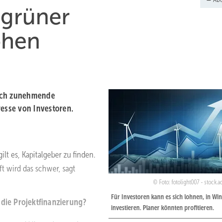
t grüner
öhen
urch zunehmende
resse von Investoren.
lt es, Kapitalgeber zu finden.
 wird das schwer, sagt
Foto: fotolight007 - stock
Für Investoren kann es sich lohnen, in Wi
 die Projektfinanzierung?
investieren. Planer könnten profitieren.