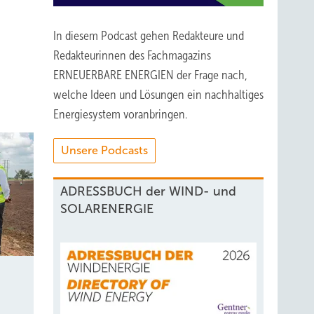
darin
In diesem Podcast gehen Redakteure und
 pro
Redakteurinnen des Fachmagazins
neue
ERNEUERBARE ENERGIEN der Frage nach,
welche Ideen und Lösungen ein nachhaltiges
Energiesystem voranbringen.
Unsere Podcasts
keiten
ADRESSBUCH der WIND- und
t es
SOLARENERGIE
ien.
t