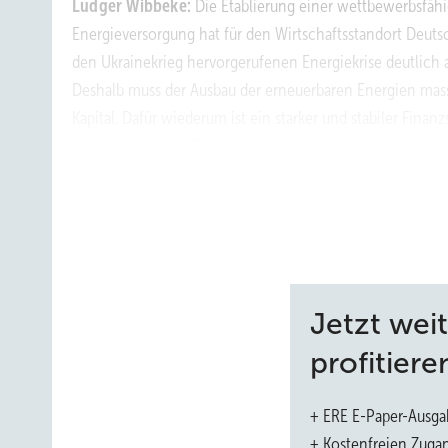
Ludger Wibbeke:
Die Etablierung einer wettbewerbsfä
Energieversorgung hat für den Wirtschaftsstandort Deuts
den Ukrainekrieg hervorgerufenen Energiekrise deutlic
Deshalb muss der Ausbau der erneuerbaren Energien massi
Kapital. Dafür wiederum ist ein starker und stabiler Finanz
kann aber nur auf Grundlage eines verlässlichen regula
nicht zu stark einschränkt.
Was meinen Sie? Ein Beispiel?
Ludger Wibbeke:
Ein Beispiel sind die gestiegenen Anfor
Finanzierung nachhaltiger Investitionen zu senken, wie 
Wirtschaftlichkeit nachhaltiger Investitionen erhöhen u
Jetzt wei
möglich, dass die Kreditinstitute hierzulande sehr gut kap
profitiere
Kapital zu binden als nötig. Gleichzeitig sollten Projekt
beispielsweise mit institutionellen Investoren über Fond
+ ERE E-Paper-Ausga
ermöglicht es seitdem, offene Fondsstrukturen, die bishe
+ Kostenfreien Zuga