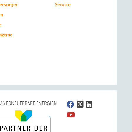
ersorger
Service
en
e
nzerne
026 ERNEUERBARE ENERGIEN
Foto: BWE