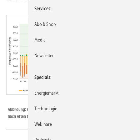
Services
Abo & Shop
Media
Newsletter
Specials
Energiemarkt
Grafik: Hochschule Wismar
Technologie
Abbildung: Wöchentliche Energieflüsse für Produktion und Verbrauch
nach Arten ­aufgeschlüsselt
Webinare
Podcasts