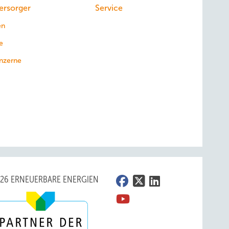
ersorger
Service
en
e
nzerne
026 ERNEUERBARE ENERGIEN