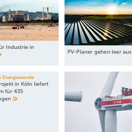
r Industrie in
PV-Planer gehen leer
au
e Energiewende
ojekt in Köln liefert
m für 435
ngen