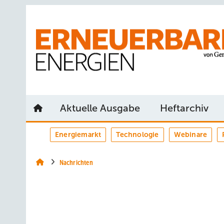
Springe
Springe
Springe
auf
auf
auf
Hauptinhalt
Hauptmenü
SiteSearch
Aktuelle Ausgabe
Heftarchiv
Energiemarkt
Technologie
Webinare
Nachrichten