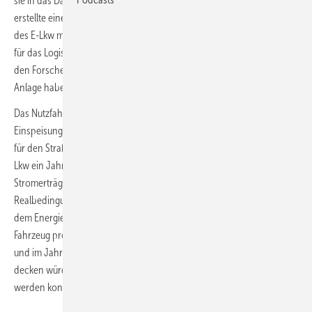
sie in das Dach eines elektrischen Lkw integrierten. Das Fraunhofer IVI
erstellte einen digitalen Zwilling für umfassende Energieprognosen
des E-Lkw mit integrierter Photovoltaik. Nach 12 Monaten im Einsatz
für das Logistikunternehmen Alexander Bürkle GmbH zeigt sich laut
den Forscher:innen nun: Der 18-Tonnen und seine 3,2-Kilowatt-PV-
Anlage haben den Praxistest bestanden.
Das Nutzfahrzeug mit integriertem Hochvolt-Photovoltaik-System und
Einspeisung in die 800-Volt-Traktionsbatterie ist von Tüv und Dekra
für den Straßenverkehr zugelassen. Für die Bürkle GmbH war der E-
Lkw ein Jahr im Freiburger Umland im Einsatz, dabei wurden die
Stromerträge regelmäßig gemessen und die Komponenten unter
Realbedingungen überwacht. Berechnungen des Fraunhofer IVI mit
dem Energieprognosemodell IVImon gingen davon aus, dass der am
Fahrzeug produzierte Solarstrom bis zu 25 Prozent an Sommertagen
und im Jahresdurchschnitt bis zu 13 Prozent des Lkw-Energiebedarfs
decken würden, was durch eine Referenzmessung nachgewiesen
werden konnte.
(NW)
W