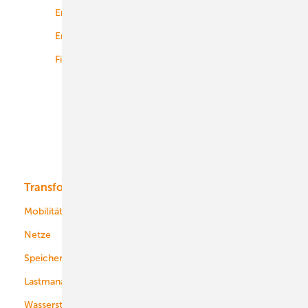
Energierecht
Planung
Energiemärkte weltweit
Logistik
Finanzierung
Betrieb
Onshore-Wind
Offshore-Wind
Solar
Bioenergie
Transformation
Energieversorger
Service
Mobilität
Kommunen
Netze
Stadtwerke
Speicher
Energiekonzerne
Lastmanagement
Wasserstoff