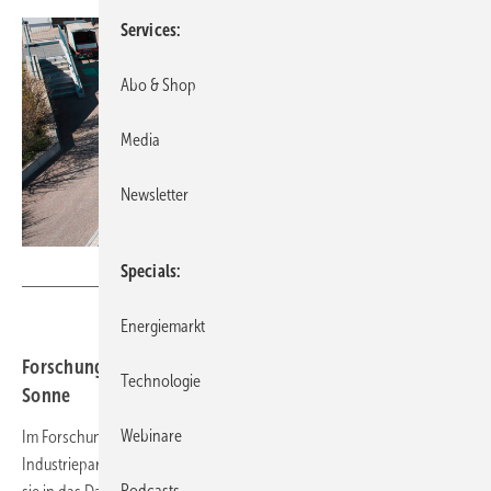
Services
Abo & Shop
Media
Newsletter
Foto: Fraunhofer ISE
Specials
Energiemarkt
Forschungsprojekt: 13 Prozent Eigenversorgung mit
Technologie
Sonne
Webinare
Im Forschungsprojekt Lade-PV hat das Fraunhofer ISE gemeinsam mit
Industriepartnern ein Hochvolt-Photovoltaik-System entwickelt, das
Podcasts