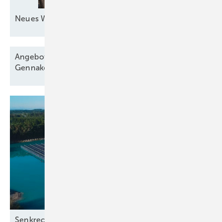
Neues Windkraftquartett zur
See
Angebote für Windparkbau senken Vergütung,
Gennaker
startet
Senkrecht schwimmende
Solaranlage