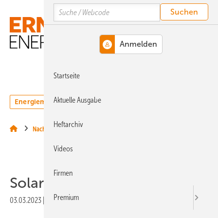
Springe
Springe
Springe
Search
auf
auf
auf
Hauptinhalt
Hauptmenü
SiteSearch
MENÜ
Startseite
Aktuelle Ausgabe
Energiemarkt
Technologie
Webinare
Podcasts
Heftarchiv
Nachrichten
Videos
Firmen
Solar-Lkw erfolgreich
Premium
03.03.2023
|
Veröffentlicht in
Ausgabe 02-2023
|
Druckvorschau