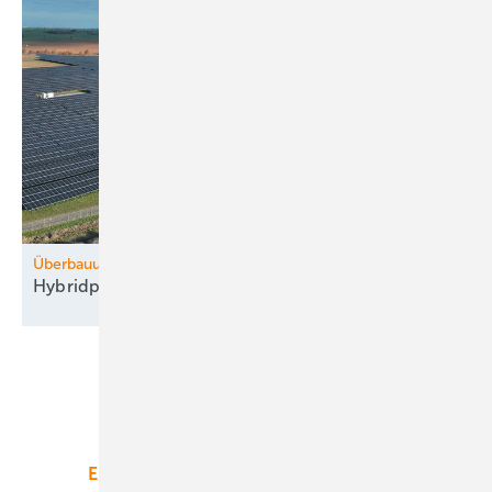
Überbauung
Hybridpark von WPD lastet das Netz besser
aus
Unsere Themen
Energiemarkt
Technologie