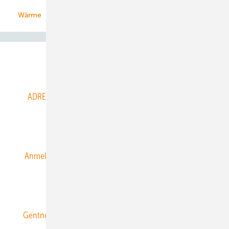
Wärme
Abo- & Leserservice
ADRESSBUCH der WIND- und SOLARENERGIE
AGB
Alle Inhalte chronologisch
Anmelden
Anmeldung & Registrierung
Datenschutz
E-Paper
ERNEUERBARE ENERGIEN abonnieren
Gentner Energy Media
Gentner Verlag
Impressum