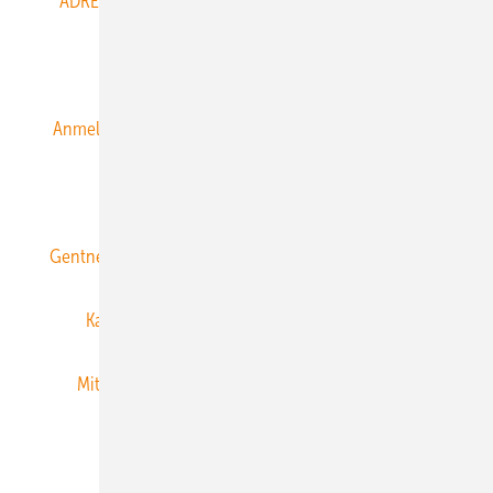
ADRESSBUCH der WIND- und SOLARENERGIE
AGB
Alle Inhalte chronologisch
Anmelden
Anmeldung & Registrierung
Datenschutz
E-Paper
ERNEUERBARE ENERGIEN abonnieren
Gentner Energy Media
Gentner Verlag
Impressum
Karriere bei Gentner
Team
Mediaservice
Mitgliedschaften und Engagement
Newsletter
Privacy Manager
RSS-Feed