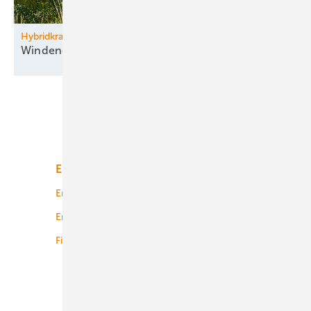
Hybridkraftwerk Parndorf im Burgenland
Windenergie kombiniert mit
­Agri-PV
Unsere Themen
Energiemarkt
Technologie
Energierecht
Planung
Energiemärkte weltweit
Logistik
Finanzierung
Betrieb
Onshore-Wind
Offshore-Wind