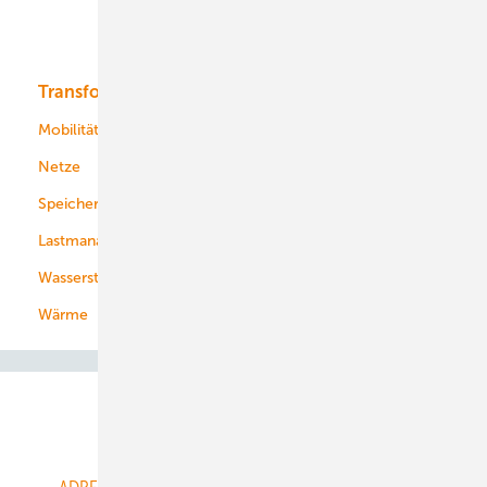
Solar
Bioenergie
Transformation
Energieversorger
Service
Mobilität
Kommunen
Netze
Stadtwerke
Speicher
Energiekonzerne
Lastmanagement
Wasserstoff
Wärme
Abo- & Leserservice