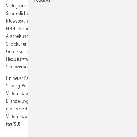
Verfügbarkeit grünen Stroms in Abhängigkeit von Wind- und
Sonnenlicht-Aufkommen ausrichten – oder nach den schwankenden
Kilowattstunden-Preisen im Börsenstromhandel. Stromversorger und
Netzbetreiber sollen im Gegenzug die wechselhafte Ein- und
Ausspeisung von Photovoltaikstrom ins Netz oder übers Netz in
Speicher und zurück besser kontrollieren können. Bisher sah ein
Gesetz schon vor, das Stromversorger auch Privatkunden künftig
Flexiblitätstarife anbieten, um den an die Erzeugung angepassten
Stromverbrauch zu belohnen.
Ein neuer Paragraph 42c im EnWG definiert speziell zum Energy
Sharing: Betreiber von Solar- und Windkraftanlagen – so diese ins
Verteilnetz einspeisen – dürfen ab Juni 2026 ihren Strom im
Bilanzierungsgebiet des Netzbetreibers verkaufen. Ab Juni 2028
dürfen sie dies auch im Bilanzierungsgebiet eines angrenzenden
Verteilnetzbetreibers, wenn beide Netze in derselben Regelzone sind.
(tw/SU)