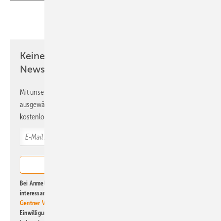
Teilen
Link kopieren
Keine Zeit? Kein Problem mit dem ERE
Newsletter!
Mit unserem Newsletter erhalten Sie regelmäßig von uns
ausgewählte Informationen und Neuigkeiten, gebündelt und
kostenlos direkt ins Postfach.
Bei Anmeldung zu diesem Newsletter bin ich damit einverstanden, über
interessante Verlags- und Online-Angebote
der Marken der Alfons W.
Gentner Verlag GmbH & Co. KG
informiert zu werden. Diese
Einwilligung kann ich jederzeit widerrufen und eine Abmeldung ist