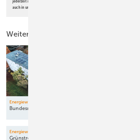
jederzeit möglich. Informationen zum Umgang mit Daten finden Sie
auch in unserer
Datenschutzerklärung
.
Weitere Inhalte
Energiewirtschaftsgesetz
Bundesregierung beschließt
Novelle
Energiewendemonitoring
Grünstrombranche warnt vor weniger