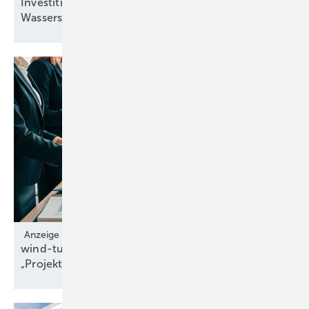
Investitionshemmnisse blockieren
­Wasserstoffhochlauf
Anzeige
wind-turbine.com eröffnet neue Assetklasse
„Projektrechte“