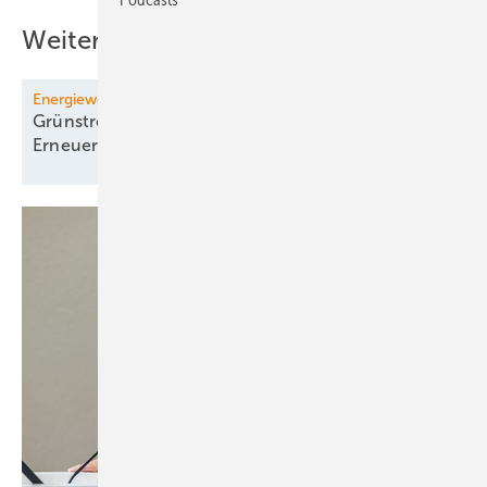
Weitere Inhalte
Energiewendemonitoring
Grünstrombranche warnt vor weniger
­Erneuerbaren-Ausbau