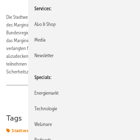
Services
Die Stadtwerkebeteiligungsgesellschaft Thüga hat die Verlängerung
Abo & Shop
des Margining-Finanzierungsinstruments im Januar durch die
Bundesregierung als „nicht ausreichend“ kritisiert. Die Regierung hatte
Media
das Margining im Sommer 2022 eingeführt, um die im Energiehandel
verlangten finanziellen Sicherheiten bei den Stadtwerken
Newsletter
abzudecken. Stadtwerke befürchten, am Stromhandel nicht mehr
teilnehmen zu können, weil ihnen die Liquidität für die
Sicherheitszahlungen fehlt.
(TW)
Specials
Energiemarkt
Teilen
Link kopieren
Technologie
Tags
Webinare
Stadtwerke
Podcasts