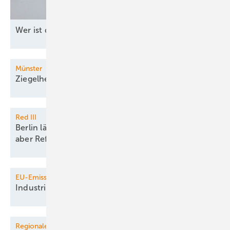
W er ist die Nachfolgerin von Simone
Peter?
Münster
Ziegelhersteller setzt auf
Wasserstoff
Red III
Berlin lässt schnelle Meereswindparks zu, vergisst
aber
Reform
EU-Emissionshandel
Industrie und Merz gegen
CO
-Abgabe
2
Regionale Energiewende