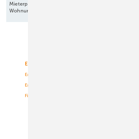
Mieterprojekt in Köln liefert PV-Strom für 435
Wohnungen
Unsere Themen
Energiemarkt
Technologie
Energierecht
Planung
Energiemärkte weltweit
Logistik
Finanzierung
Betrieb
Onshore-Wind
Offshore-Wind
Solar
Bioenergie