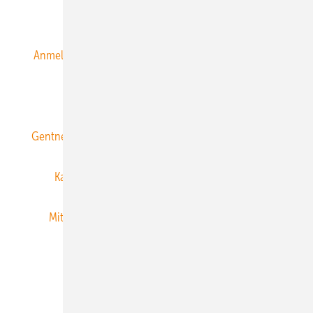
Alle Inhalte chronologisch
Anmelden
Anmeldung & Registrierung
Datenschutz
E-Paper
ERNEUERBARE ENERGIEN abonnieren
Gentner Energy Media
Gentner Verlag
Impressum
Karriere bei Gentner
Team
Mediaservice
Mitgliedschaften und Engagement
Newsletter
Privacy Manager
RSS-Feed
Veranstaltungen / Webinare