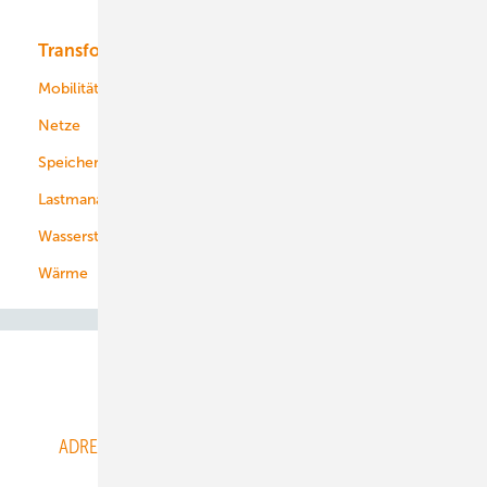
Transformation
Energieversorger
Service
Mobilität
Kommunen
Netze
Stadtwerke
Speicher
Energiekonzerne
Lastmanagement
Wasserstoff
Wärme
Abo- & Leserservice
ADRESSBUCH der WIND- und SOLARENERGIE
AGB