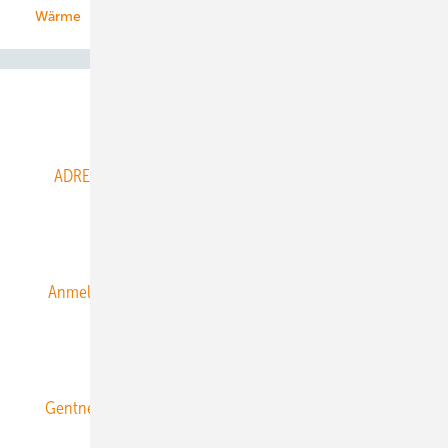
Wärme
Abo- & Leserservice
ADRESSBUCH der WIND- und SOLARENERGIE
AGB
Alle Inhalte chronologisch
Anmelden
Anmeldung & Registrierung
Datenschutz
E-Paper
ERNEUERBARE ENERGIEN abonnieren
Gentner Energy Media
Gentner Verlag
Impressum