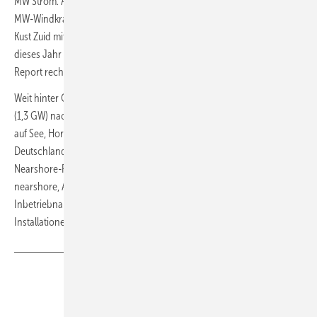
MW Strom. Auch in den Niederlanden produzierten 2022 erste Elf-
MW-Windkraftanlagen im Meer Strom. Aber der Windpark Hollandse
Kust Zuid mit Siemens-Gamesa-Turbinen des Typs 11.0-200 wird erst
dieses Jahr die volle Kapazität am Netz erreichen. Und der WFO-
Report rechnet nur vollständig in Betrieb genommene Windparks an.
Weit hinter China (6,8 Gigawatt (GW)) folgten 2022 Großbritannien
(1,3 GW) nach Inbetriebnahme des nun weltgrößten Windkraftfeldes
auf See, Hornsea 2, Frankreich (480 MW, Saint Nazaire) und
Deutschland (342 MW, Kaskasi). Außer Vietnam mit kleineren neuen
Nearshore-Parks verzeichneten erstmals auch Japan (140 MW,
nearshore, Akita-Noshiro) und Italien (30 MW, Taranto)
Inbetriebnahmen. Für 2023 sagt WFO eine Verdoppelung der
Installationen auf 18,4 GW voraus.
(tW),
Teilen
Link kopieren