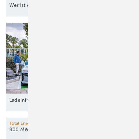
W er ist die Nachfolgerin von Simone
Peter?
Ladeinfrastruktur und
Erdwärmebohrungen
Total Energies / Allianz Global Investors
800 MW Speicherkraft ans
Netz