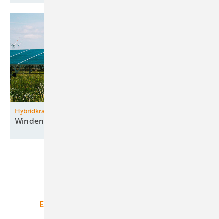
Hybridkraftwerk Parndorf im Burgenland
Windenergie kombiniert mit
­Agri-PV
Unsere Themen
Energiemarkt
Technologie