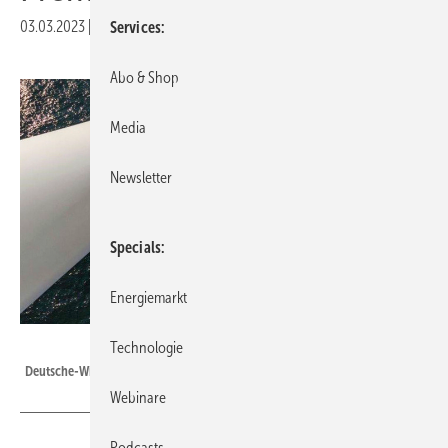
03.03.2023
|
Veröffentlicht in
Ausgabe 02-2023
|
Druckvorschau
Services
Abo & Shop
Media
Newsletter
Specials
Energiemarkt
Foto: Deutsche Windtechnik
Technologie
Deutsche-Windtechnik-Einsatz im Offshore-Windpark Butendiek
Webinare
Podcasts