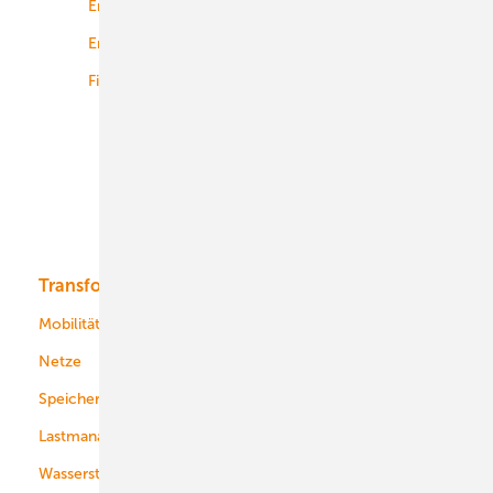
Energierecht
Planung
Energiemärkte weltweit
Logistik
Finanzierung
Betrieb
Onshore-Wind
Offshore-Wind
Solar
Bioenergie
Transformation
Energieversorger
Service
Mobilität
Kommunen
Netze
Stadtwerke
Speicher
Energiekonzerne
Lastmanagement
Wasserstoff