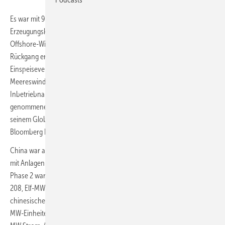
Es war mit 9.433 Megawatt (MW) neu in Betrieb genommener
Erzeugungskapazität ein kaum mehr als halb so gutes Jahr für den
Offshore-Windparkbau weltweit wie im Vorjahr, 2021. Den starken
Rückgang erklärt das Weltforum Offshore (WFO) mit dem Ende einer
Einspeisevergütung in China, dem mit weitem Abstand größten
Meereswindkraftland. Doch auch nach dem Rückgang der dortigen
Inbetriebnahmen waren 2022 noch 70 Prozent der neu in Betrieb
genommenen Windkraft chinesische Kapazitäten. Dies meldet WFO in
seinem Global Offshore Wind Report, den der Marktanalysedienst
Bloomberg NEF errechnet hat.
China war auch das Land, in dem 2022 erstmals ein Meereswindpark
mit Anlagen einer Nennleistung von elf MW einspeiste. Shenquan
Phase 2 war vergangenes Jahr mit 34 Maschinen vom Typ SEW11.0-
208, Elf-MW-Anlagen mit 208 Meter Rotordurchmesser des
chinesischen Produzenten Shanghai Electric, und weiteren 16 Acht-
MW-Einheiten in Betrieb gegangen. Shenquan 2 erzeugt so mit 502