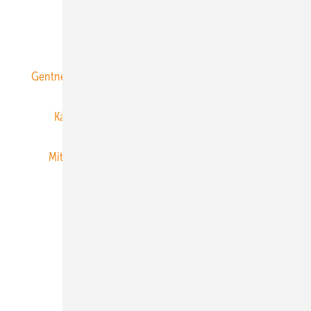
ERNEUERBARE ENERGIEN abonnieren
Gentner Energy Media
Gentner Verlag
Impressum
Karriere bei Gentner
Team
Mediaservice
Mitgliedschaften und Engagement
Newsletter
Privacy Manager
RSS-Feed
Veranstaltungen / Webinare
© 2026 ERNEUERBARE ENERGIEN