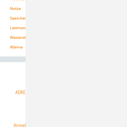
Netze
Stadtwerke
Speicher
Energiekonzerne
Lastmanagement
Wasserstoff
Wärme
Abo- & Leserservice
ADRESSBUCH der WIND- und SOLARENERGIE
AGB
Alle Inhalte chronologisch
Anmelden
Anmeldung & Registrierung
Datenschutz
E-Paper