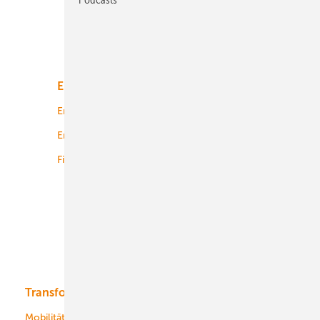
Unsere Themen
Energiemarkt
Technologie
Energierecht
Planung
Energiemärkte weltweit
Logistik
Finanzierung
Betrieb
Onshore-Wind
Offshore-Wind
Solar
Bioenergie
Transformation
Energieversorger
Service
Mobilität
Kommunen