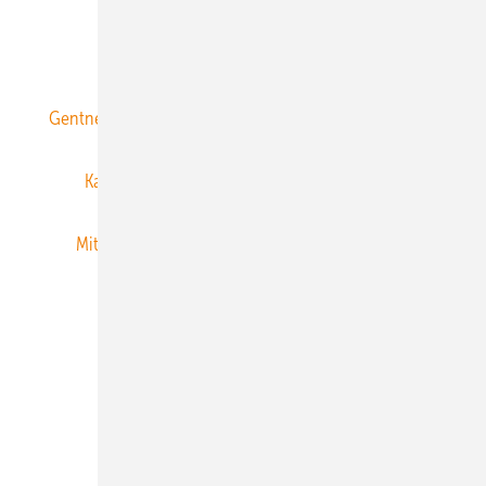
ERNEUERBARE ENERGIEN abonnieren
Gentner Energy Media
Gentner Verlag
Impressum
Karriere bei Gentner
Team
Mediaservice
Mitgliedschaften und Engagement
Newsletter
Privacy Manager
RSS-Feed
Veranstaltungen / Webinare
© 2026 ERNEUERBARE ENERGIEN