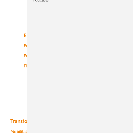
Unsere Themen
Energiemarkt
Technologie
Energierecht
Planung
Energiemärkte weltweit
Logistik
Finanzierung
Betrieb
Onshore-Wind
Offshore-Wind
Solar
Bioenergie
Transformation
Energieversorger
Service
Mobilität
Kommunen