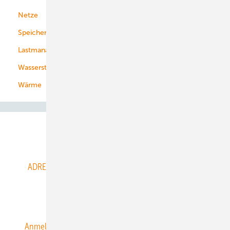
Netze
Stadtwerke
Speicher
Energiekonzerne
Lastmanagement
Wasserstoff
Wärme
Abo- & Leserservice
ADRESSBUCH der WIND- und SOLARENERGIE
AGB
Alle Inhalte chronologisch
Anmelden
Anmeldung & Registrierung
Datenschutz
E-Paper