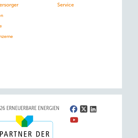
ersorger
Service
en
e
nzerne
026 ERNEUERBARE ENERGIEN