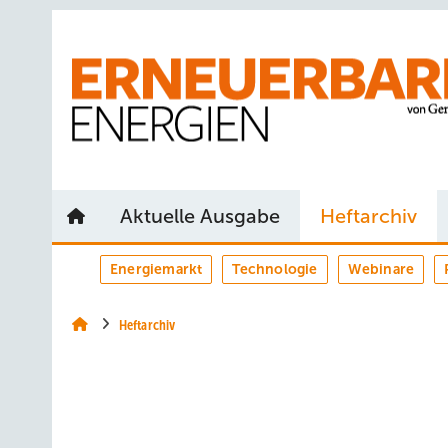
Springe
Springe
Springe
auf
auf
auf
Hauptinhalt
Hauptmenü
SiteSearch
Aktuelle Ausgabe
Heftarchiv
Energiemarkt
Technologie
Webinare
Heftarchiv