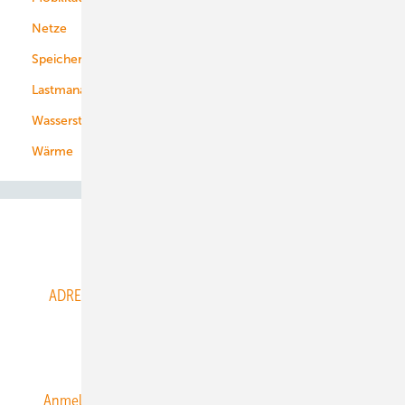
Netze
Stadtwerke
Speicher
Energiekonzerne
Lastmanagement
Wasserstoff
Wärme
Abo- & Leserservice
ADRESSBUCH der WIND- und SOLARENERGIE
AGB
Alle Inhalte chronologisch
Anmelden
Anmeldung & Registrierung
Datenschutz
E-Paper