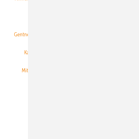
ERNEUERBARE ENERGIEN abonnieren
Gentner Energy Media
Gentner Verlag
Impressum
Karriere bei Gentner
Team
Mediaservice
Mitgliedschaften und Engagement
Newsletter
Privacy Manager
RSS-Feed
Veranstaltungen / Webinare
© 2026 ERNEUERBARE ENERGIEN