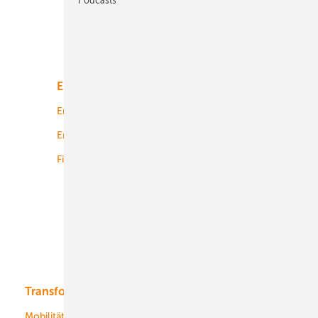
Unsere Themen
Energiemarkt
Technologie
Energierecht
Planung
Energiemärkte weltweit
Logistik
Finanzierung
Betrieb
Onshore-Wind
Offshore-Wind
Solar
Bioenergie
Transformation
Energieversorger
Service
Mobilität
Kommunen