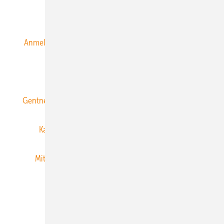
Alle Inhalte chronologisch
Anmelden
Anmeldung & Registrierung
Datenschutz
E-Paper
ERNEUERBARE ENERGIEN abonnieren
Gentner Energy Media
Gentner Verlag
Impressum
Karriere bei Gentner
Team
Mediaservice
Mitgliedschaften und Engagement
Newsletter
Privacy Manager
RSS-Feed
Veranstaltungen / Webinare