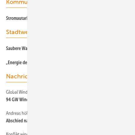
Kommunen
Stromautarkie in Quartier mit Denkmalschutz
Stadtwerke
Saubere Wasserversorgung für Mainfranken
„Energie der Zukunft kommt nicht aus fernen Ländern“
Nachrichten
Global Wind Report
94 GW Windkraft global zugebaut
Andreas höllinger
Abschied nach Strategiewende
Konflikt windkraft und Vögel