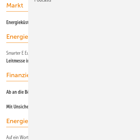
Markt
Energieküste – Deutschlands Green Energy Valley
Energiemärkte weltweit
Smarter E Europe und Intersolar
Leitmesse in München mit sonnigen Aussichten
Finanzierung
Ab an die Börse?
Mit Unsicherheit richtig umgehen
Energierecht
Auf ein Wort