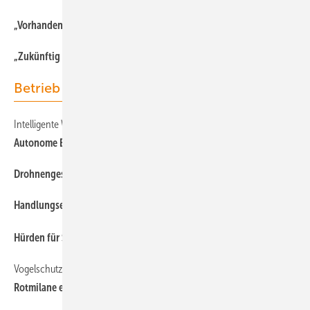
„Vorhandene Ressourcen des Altwindparks weiter nutzen“
„Zukünftig planen wir sowohl Rückbau als auch den Neubau“
Betrieb
Intelligente Windturbinen
Autonome Einzelkämpfer
Drohnengestützte Inspektion und Blitzschutzmessung
Handlungsempfehlung und Business Case für Solarrepowering
Hürden für Solarrepowering jetzt beseitigen
Vogelschutz bei Windkraftanlagen
Rotmilane erkennen Gefahrenbereich des Rotors