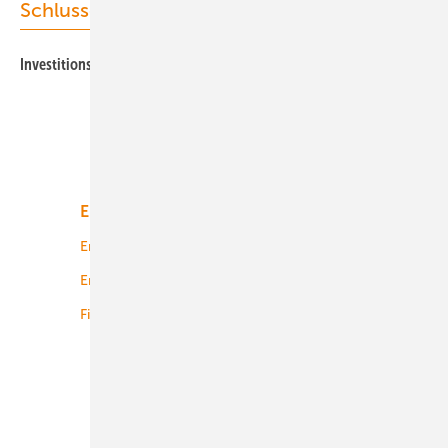
Schlussgedanke
Investitionschance in Asien
Unsere Themen
Energiemarkt
Technologie
Energierecht
Planung
Energiemärkte weltweit
Logistik
Finanzierung
Betrieb
Onshore-Wind
Offshore-Wind
Solar