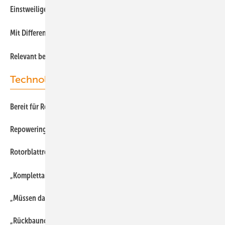
Einstweilige Genehmigungen
Mit Differenzverträgen Risiken und Überförderung vermeiden
Relevant beim Thema Naturschutz
Technologie
Bereit für Repowering-Welle
Repowering: „Wir erwarten einen Schub vom Sommerpaket“
Rotorblattrecycling: „Die Kapazität reicht aus!“
„Komplettanbieter“ für Altanlagen – Wartung bis Repowering
„Müssen das Produkt aus dem Rotorblatt flexibler machen“
„Rückbaunorm dient auch dem Repowering“