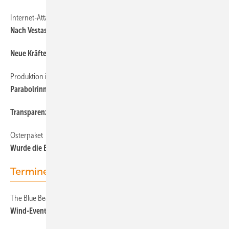
Internet-Attacken
Nach Vestas und Enercon erlebt auch Nordex einen Cyber-Angriff
Neue Kräfte für Offshore-Wind
Produktion in Deutschland und der Schweiz
Parabolrinnen und Batterien
Transparenz – sonst Geldbuße
Osterpaket
Wurde die Bioenergie vergessen?
Termine & Veranstaltungen
The Blue Beach
Wind-Event am Hafen