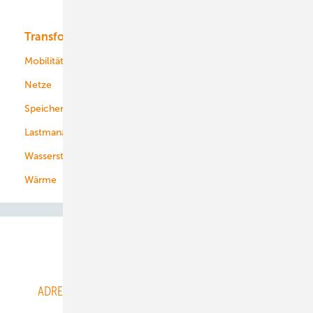
Bioenergie
Transformation
Energieversorger
Service
Mobilität
Kommunen
Netze
Stadtwerke
Speicher
Energiekonzerne
Lastmanagement
Wasserstoff
Wärme
Abo- & Leserservice
ADRESSBUCH der WIND- und SOLARENERGIE
AGB