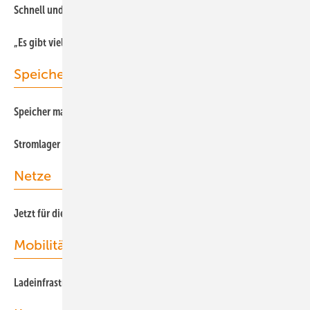
Schnell und flexibel
„Es gibt viele Anreize“
Speicher
Speicher machen flexibel
Strom lager für den Betrieb
Netze
Jetzt für die Zukunft die Initiative ergreifen
Mobilität
Ladeinfrastruktur als Schlüsselelement