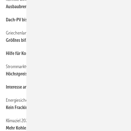
Ausbaubremse Artenschutz gelöst? Gesetz ab Sommer
Dach-PV bis Repowering
Griechenland
Größtes bifaziales Solarkraftwerk Europas geht in Betrieb
Hilfe für Kommunen bei der Wärme
Strommarktwerte
Höchstpreise für Windstrom
Interesse an Solar wächst - Hürden bleiben
Energiesicherheit
Kein Fracking, aber länger Kohle und Nordsee-Gas
Klimaziel 2020 und Kohlekraft
Mehr Kohlestrom – und verpasstes 2020-Ziel