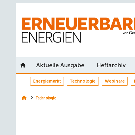
Springe
Springe
Springe
auf
auf
auf
Hauptinhalt
Hauptmenü
SiteSearch
Aktuelle Ausgabe
Heftarchiv
Energiemarkt
Technologie
Webinare
Technologie