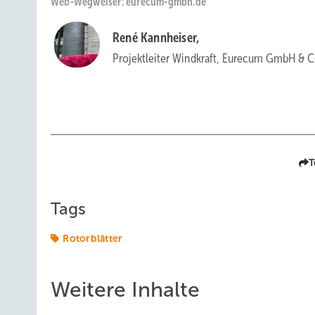
Web-Wegweiser: eurecum-gmbh.de
René Kannheiser,
Projektleiter Windkraft, Eurecum GmbH & C
T
Tags
Rotorblätter
Weitere Inhalte