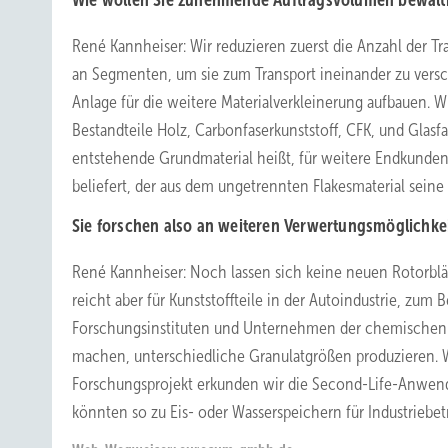
Wie wollen Sie zunehmende Auftragsvolumen bewält
René Kannheiser: Wir reduzieren zuerst die Anzahl der Tran
an Segmenten, um sie zum Transport ineinander zu versc
Anlage für die weitere Materialverkleinerung aufbauen. Wir
Bestandteile Holz, Carbonfaserkunststoff, CFK, und Glasfa
entstehende Grundmaterial heißt, für weitere Endkunden 
beliefert, der aus dem ungetrennten Flakesmaterial seine 
Sie forschen also an weiteren Verwertungsmöglichk
René Kannheiser: Noch lassen sich keine neuen Rotorblätt
reicht aber für Kunststoffteile in der Autoindustrie, zum
Forschungsinstituten und Unternehmen der chemischen 
machen, unterschiedliche Granulatgrößen produzieren. Wi
Forschungsprojekt erkunden wir die Second-Life-Anwendu
könnten so zu Eis- oder Wasserspeichern für Industriebe