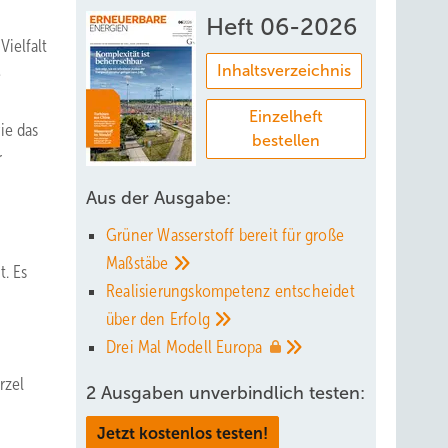
Heft 06-2026
Vielfalt
Inhaltsverzeichnis
e
Einzelheft
ie das
bestellen
r
Aus der Ausgabe:
Grüner Wasserstoff bereit für große
Maßstäbe
t. Es
Realisierungskompetenz entscheidet
über den
Erfolg
Drei Mal Modell
Europa
rzel
2 Ausgaben unverbindlich testen:
Jetzt kostenlos testen!