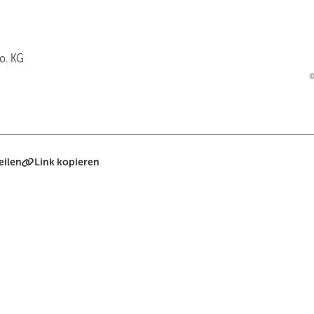
o. KG
eilen
Link kopieren